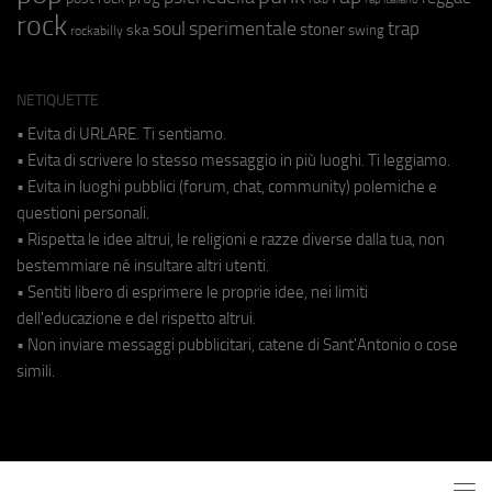
rock
soul
sperimentale
trap
stoner
ska
swing
rockabilly
NETIQUETTE
• Evita di URLARE. Ti sentiamo.
• Evita di scrivere lo stesso messaggio in più luoghi. Ti leggiamo.
• Evita in luoghi pubblici (forum, chat, community) polemiche e
questioni personali.
• Rispetta le idee altrui, le religioni e razze diverse dalla tua, non
bestemmiare né insultare altri utenti.
• Sentiti libero di esprimere le proprie idee, nei limiti
dell'educazione e del rispetto altrui.
• Non inviare messaggi pubblicitari, catene di Sant'Antonio o cose
simili.