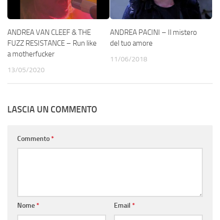
ANDREA VAN CLEEF & THE
ANDREA PACINI – Il mistero
FUZZ RESISTANCE – Run like
del tuo amore
a motherfucker
11/06/2018
13/05/2020
LASCIA UN COMMENTO
Commento
*
Nome
*
Email
*