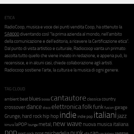
ETICA
RadioCoop, musica e voce dei punti vendita Coop, ha ottenuto la
SA8000
diventando così "la prima azienda al mondo, nell'ambito
della comunicazione e dell'editoria, a ricevere la Certificazione etica".
Dal punto di vista artistico e culturale, Radiocoop vanta un primato:
ascolta tutto quello che viene inviato in redazione, e appena può, lo
recensisce, e in alcuni casi, chiede collaborazione agli artisti.
Radiocoop sostiene l'arte, la cultura e la musica di ogni genere.
TAG CLOUD
cantautore
blues
beat
country
ambient
classica
bossa
elettronica
dance
folk
funk
crossover
garage
fusion
disco
indie
italiani
jazz
hip hop
Grunge;
hard rock
indie pop
new wave
metal;
nuova musica italiana
laPOP
lounge
kimura
pop
punk
rap
psichedelia
reggae
prog
post rock
r&b
rap italiano