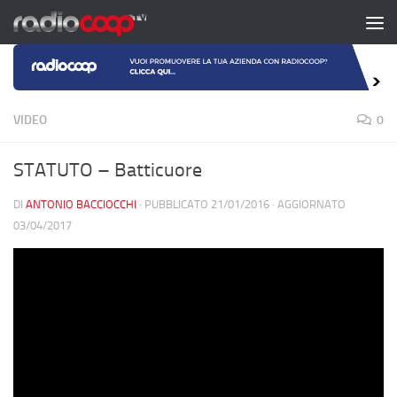
Salta al contenuto
VIDEO
0
STATUTO – Batticuore
DI
ANTONIO BACCIOCCHI
· PUBBLICATO
21/01/2016
· AGGIORNATO
03/04/2017