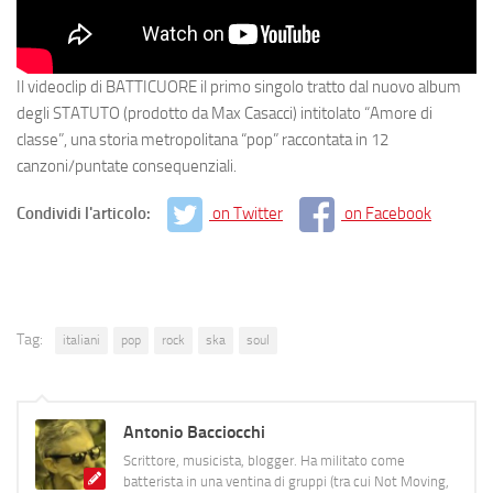
Il videoclip di BATTICUORE il primo singolo tratto dal nuovo album
degli STATUTO (prodotto da Max Casacci) intitolato “Amore di
classe”, una storia metropolitana “pop” raccontata in 12
canzoni/puntate consequenziali.
Condividi l'articolo:
on Twitter
on Facebook
Tag:
italiani
pop
rock
ska
soul
Antonio Bacciocchi
Scrittore, musicista, blogger. Ha militato come
batterista in una ventina di gruppi (tra cui Not Moving,