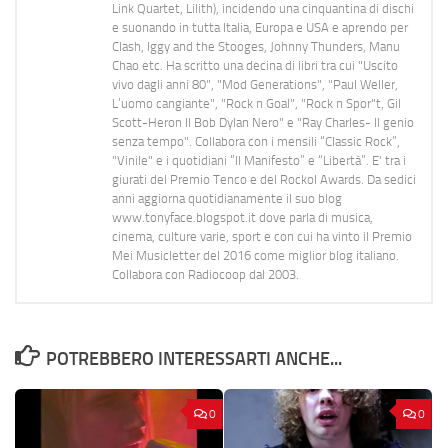
Link Quartet, Lilith), incidendo una cinquantina di dischi
e suonando in tutta Italia, Europa e USA e aprendo per
Clash, Iggy and the Stooges, Johnny Thunders, Manu
Chao etc. Ha scritto una decina di libri tra cui "Uscito
vivo dagli anni 80", "Mod Generations", "Paul Weller,
L’uomo cangiante", "Rock n Goal", "Rock n Spor"t, Gil
Scott-Heron Il Bob Dylan Nero" e "Ray Charles- Il genio
senza tempo". Collabora con i mensili “Classic Rock”,
"Vinile" e i quotidiani “Il Manifesto” e “Libertà”. E' tra i
giurati del Premio Tenco e del Rockol Awards. Da sedici
anni aggiorna quotidianamente il suo blog
www.tonyface.blogspot.it dove parla di musica,
cinema, culture varie, sport e con cui ha vinto il Premio
Mei Musicletter del 2016 come miglior blog italiano.
Collabora con Radiocoop dal 2003.
POTREBBERO INTERESSARTI ANCHE...
0
0