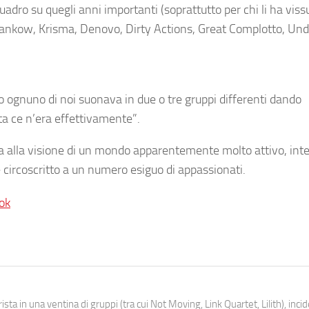
adro su quegli anni importanti (soprattutto per chi li ha vissu
Pankow, Krisma, Denovo, Dirty Actions, Great Complotto, Un
 ognuno di noi suonava in due o tre gruppi differenti dando
ta ce n’era effettivamente”.
ca alla visione di un mondo apparentemente molto attivo, int
 circoscritto a un numero esiguo di appassionati.
ok
ista in una ventina di gruppi (tra cui Not Moving, Link Quartet, Lilith), inc