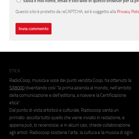
Salva il mio nome, email e sito web in questo browser per la 
Questo sito è protetto da reCAPTCHA, ed è soggetto alla
Privacy Poli
ETICA
RadioCoop, musica e voce dei punti vendita Coop, ha ottenuto la
SA8000
diventando così "la prima azienda al mondo, nell'ambito
della comunicazione e dell'editoria, a ricevere la Certificazione
etica".
Dal punto di vista artistico e culturale, Radiocoop vanta un
primato: ascolta tutto quello che viene inviato in redazione, e
appena può, lo recensisce, e in alcuni casi, chiede collaborazione
agli artisti. Radiocoop sostiene l'arte, la cultura e la musica di ogni