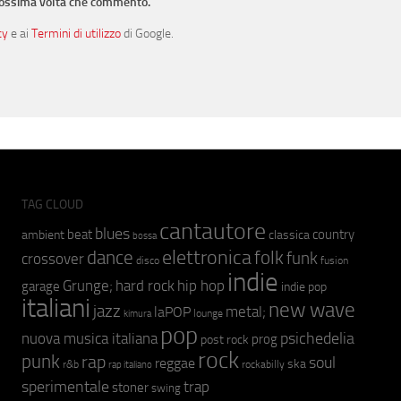
prossima volta che commento.
cy
e ai
Termini di utilizzo
di Google.
TAG CLOUD
cantautore
blues
beat
country
ambient
classica
bossa
elettronica
dance
folk
funk
crossover
fusion
disco
indie
hip hop
Grunge;
hard rock
garage
indie pop
italiani
new wave
jazz
metal;
laPOP
lounge
kimura
pop
psichedelia
nuova musica italiana
prog
post rock
rock
punk
rap
soul
reggae
ska
r&b
rockabilly
rap italiano
sperimentale
trap
stoner
swing