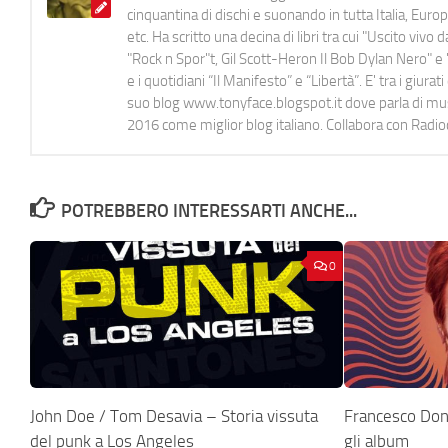
cinquantina di dischi e suonando in tutta Italia, E
etc. Ha scritto una decina di libri tra cui "Uscito viv
"Rock n Spor"t, Gil Scott-Heron Il Bob Dylan Nero" e "
e i quotidiani “Il Manifesto” e “Libertà”. E' tra i gi
suo blog www.tonyface.blogspot.it dove parla di music
2016 come miglior blog italiano. Collabora con Radi
POTREBBERO INTERESSARTI ANCHE...
0
John Doe / Tom Desavia – Storia vissuta
Francesco Don
del punk a Los Angeles
gli album