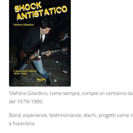
Stefano Gilardino, come sempre, compie un certosino lavo
del 1979/1985.
Band, esperienze, testimonianze, dischi, progetti come i
e fiorentina.