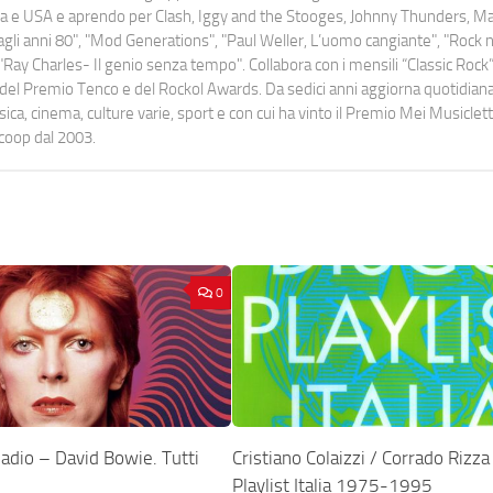
uropa e USA e aprendo per Clash, Iggy and the Stooges, Johnny Thunders, 
o dagli anni 80", "Mod Generations", "Paul Weller, L’uomo cangiante", "Rock n
Ray Charles- Il genio senza tempo". Collabora con i mensili “Classic Rock”,
urati del Premio Tenco e del Rockol Awards. Da sedici anni aggiorna quotidia
a, cinema, culture varie, sport e con cui ha vinto il Premio Mei Musiclett
ocoop dal 2003.
0
adio – David Bowie. Tutti
Cristiano Colaizzi / Corrado Rizza
Playlist Italia 1975-1995