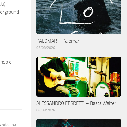
ti).
derground
PALOMAR – Palomar
07/08/2026
enso e
ALESSANDRO FERRETTI – Basta Walter!
06/08/2026
idendo una