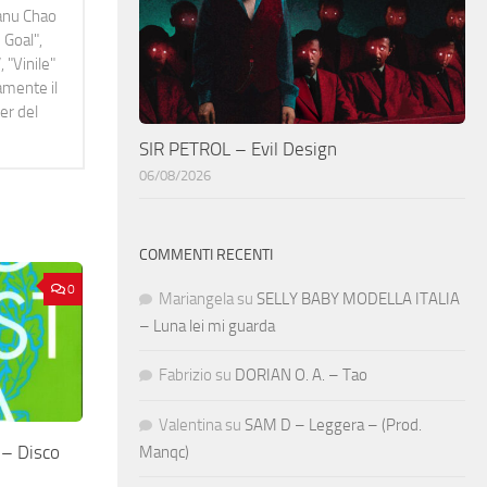
Manu Chao
 Goal",
 "Vinile"
namente il
er del
SIR PETROL – Evil Design
06/08/2026
COMMENTI RECENTI
0
Mariangela
su
SELLY BABY MODELLA ITALIA
– Luna lei mi guarda
Fabrizio
su
DORIAN O. A. – Tao
Valentina
su
SAM D – Leggera – (Prod.
 – Disco
Manqc)