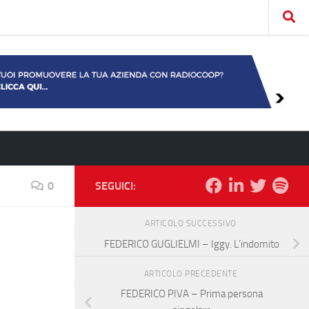
0
SEGUICI:
ARTICOLO SUCCESSIVO
FEDERICO GUGLIELMI – Iggy. L’indomito
ARTICOLO PRECEDENTE
FEDERICO PIVA – Prima persona