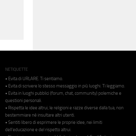
NETIQUETTE
• Evita di URLARE. Ti sentiamo.
• Evita di scrivere lo stesso messaggio in più luoghi. Ti leggiamo.
• Evita in luoghi pubblici (forum, chat, community) polemiche e
questioni personali.
• Rispetta le idee altrui, le religioni e razze diverse dalla tua, non
bestemmiare né insultare altri utenti.
• Sentiti libero di esprimere le proprie idee, nei limiti
dell'educazione e del rispetto altrui.