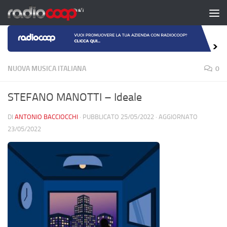
Salta al contenuto
NUOVA MUSICA ITALIANA
0
STEFANO MANOTTI – Ideale
DI
ANTONIO BACCIOCCHI
· PUBBLICATO
25/05/2022
· AGGIORNATO
23/05/2022