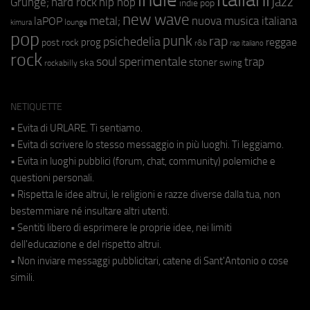
jazz
hip hop
Grunge;
hard rock
indie pop
new wave
metal;
nuova musica italiana
laPOP
lounge
kimura
pop
punk
rap
psichedelia
reggae
prog
post rock
r&b
rap italiano
rock
soul
sperimentale
trap
stoner
ska
swing
rockabilly
NETIQUETTE
• Evita di URLARE. Ti sentiamo.
• Evita di scrivere lo stesso messaggio in più luoghi. Ti leggiamo.
• Evita in luoghi pubblici (forum, chat, community) polemiche e
questioni personali.
• Rispetta le idee altrui, le religioni e razze diverse dalla tua, non
bestemmiare né insultare altri utenti.
• Sentiti libero di esprimere le proprie idee, nei limiti
dell'educazione e del rispetto altrui.
• Non inviare messaggi pubblicitari, catene di Sant'Antonio o cose
simili.