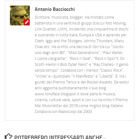
Antonio Bacciocchi
Scrittore, musicista, blogger. Ha militato come
batterista in una ventina di gruppi (tra cui Not Moving,
Link Quartet, Lilith), incidendo una cinquantina di dischi
e suonando in tutta Italia, Europa e USA e aprendo per
Clash, Iggy and the Stooges, Johnny Thunders, Manu
Chao etc. Ha scritto una decina di libri tra cui "Uscito
vivo dagli anni 80", "Mod Generations", "Paul Weller,
L’uomo cangiante", "Rock n Goal", "Rock n Spor"t, Gil
Scott-Heron Il Bob Dylan Nero" e "Ray Charles- Il genio
senza tempo". Collabora con i mensili “Classic Rock”,
"Vinile" e i quotidiani “Il Manifesto” e “Libertà”. E' tra i
giurati del Premio Tenco e del Rockol Awards. Da sedici
anni aggiorna quotidianamente il suo blog
www.tonyface.blogspot.it dove parla di musica,
cinema, culture varie, sport e con cui ha vinto il Premio
Mei Musicletter del 2016 come miglior blog italiano.
Collabora con Radiocoop dal 2003.
POTREBBERO INTERESSARTI ANCHE...