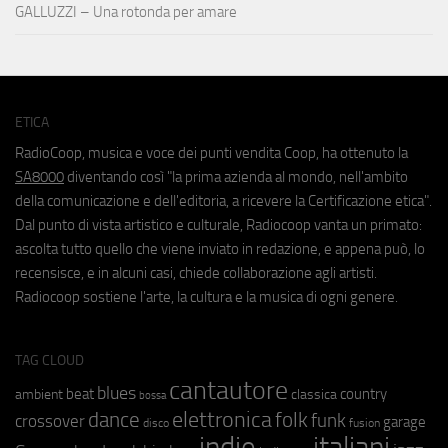
GALLUZZI – Una rotonda per amare
ETICA
RadioCoop, musica e voce dei punti vendita Coop, ha ottenuto la
SA8000
diventando così "la prima azienda al mondo, nell'ambito
della comunicazione e dell'editoria, a ricevere la Certificazione etica".
Dal punto di vista artistico e culturale, Radiocoop vanta un primato:
ascolta tutto quello che viene inviato in redazione, e appena può, lo
recensisce, e in alcuni casi, chiede collaborazione agli artisti.
Radiocoop sostiene l'arte, la cultura e la musica di ogni genere.
TAG CLOUD
cantautore
blues
beat
country
ambient
classica
bossa
elettronica
dance
folk
funk
crossover
garage
fusion
disco
indie
italiani