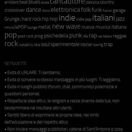
cantautore
blues
beat
country
ambient
classica
bossa
elettronica
dance
folk
funk
crossover
garage
fusion
disco
indie
italiani
jazz
hip hop
Grunge;
hard rock
indie pop
new wave
metal;
nuova musica italiana
laPOP
lounge
kimura
pop
punk
rap
psichedelia
reggae
prog
post rock
r&b
rap italiano
rock
soul
sperimentale
trap
stoner
ska
swing
rockabilly
NETIQUETTE
• Evita di URLARE. Ti sentiamo.
• Evita di scrivere lo stesso messaggio in più luoghi. Ti leggiamo.
• Evita in luoghi pubblici (forum, chat, community) polemiche e
questioni personali.
• Rispetta le idee altrui, le religioni e razze diverse dalla tua, non
bestemmiare né insultare altri utenti.
• Sentiti libero di esprimere le proprie idee, nei limiti
dell'educazione e del rispetto altrui.
• Non inviare messaggi pubblicitari, catene di Sant'Antonio o cose