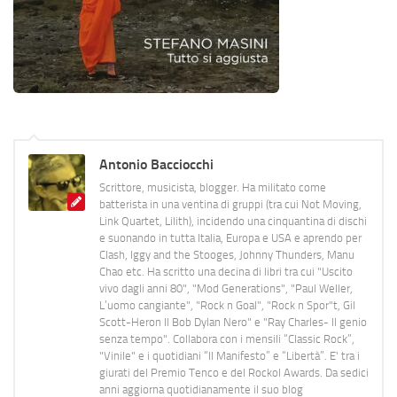
Antonio Bacciocchi
Scrittore, musicista, blogger. Ha militato come
batterista in una ventina di gruppi (tra cui Not Moving,
Link Quartet, Lilith), incidendo una cinquantina di dischi
e suonando in tutta Italia, Europa e USA e aprendo per
Clash, Iggy and the Stooges, Johnny Thunders, Manu
Chao etc. Ha scritto una decina di libri tra cui "Uscito
vivo dagli anni 80", "Mod Generations", "Paul Weller,
L’uomo cangiante", "Rock n Goal", "Rock n Spor"t, Gil
Scott-Heron Il Bob Dylan Nero" e "Ray Charles- Il genio
senza tempo". Collabora con i mensili “Classic Rock”,
"Vinile" e i quotidiani “Il Manifesto” e “Libertà”. E' tra i
giurati del Premio Tenco e del Rockol Awards. Da sedici
anni aggiorna quotidianamente il suo blog