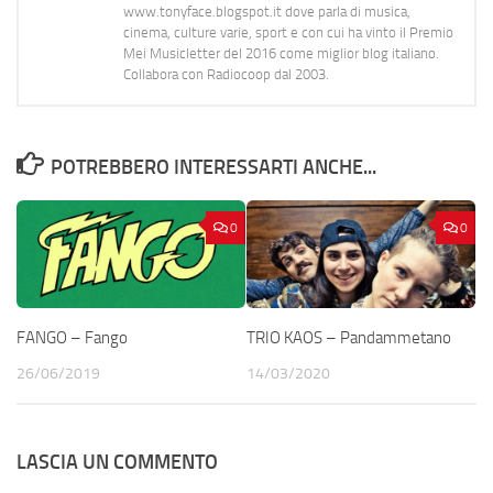
www.tonyface.blogspot.it dove parla di musica,
cinema, culture varie, sport e con cui ha vinto il Premio
Mei Musicletter del 2016 come miglior blog italiano.
Collabora con Radiocoop dal 2003.
POTREBBERO INTERESSARTI ANCHE...
0
0
FANGO – Fango
TRIO KAOS – Pandammetano
26/06/2019
14/03/2020
LASCIA UN COMMENTO