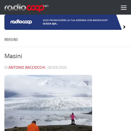
Salta al contenuto
MASINI
Masini
DI
ANTONIO BACCIOCCHI
·
06/03/2024