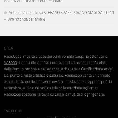
GALLUZZI – Una rotonda per amare
Antonio Vasapollo
su
STEFANO SPAZZI / IVANO MAGI GALLUZZI
– Una rotonda per amare
ETICA
RadioCoop, musica e voce dei punti vendita Coop, ha ottenuto la
SA8000
diventando così "la prima azienda al mondo, nell'ambito
della comunicazione e dell'editoria, a ricevere la Certificazione etica".
Dal punto di vista artistico e culturale, Radiocoop vanta un primato:
ascolta tutto quello che viene inviato in redazione, e appena può, lo
recensisce, e in alcuni casi, chiede collaborazione agli artisti.
Radiocoop sostiene l'arte, la cultura e la musica di ogni genere.
TAG CLOUD