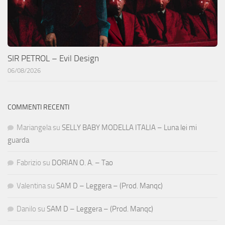
SIR PETROL – Evil Design
06/08/2026
COMMENTI RECENTI
Mariangela
su
SELLY BABY MODELLA ITALIA – Luna lei mi
guarda
Fabrizio
su
DORIAN O. A. – Tao
Valentina
su
SAM D – Leggera – (Prod. Manqc)
Danilo
su
SAM D – Leggera – (Prod. Manqc)