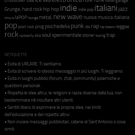
garage
fusion
disco
indie
italiani
jazz
hip hop
Grunge;
hard rock
indie pop
new wave
metal;
nuova musica italiana
laPOP
lounge
kimura
pop
punk
rap
psichedelia
reggae
prog
post rock
r&b
rap italiano
rock
soul
sperimentale
trap
stoner
ska
swing
rockabilly
NETIQUETTE
• Evita di URLARE. Ti sentiamo.
• Evita di scrivere lo stesso messaggio in più luoghi. Ti leggiamo.
• Evita in luoghi pubblici (forum, chat, community) polemiche e
questioni personali.
• Rispetta le idee altrui, le religioni e razze diverse dalla tua, non
bestemmiare né insultare altri utenti.
• Sentiti libero di esprimere le proprie idee, nei limiti
dell'educazione e del rispetto altrui.
• Non inviare messaggi pubblicitari, catene di Sant'Antonio o cose
simili.