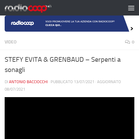
Salta al contenuto
VIDEO
0
STEFY EVITA & GRENBAUD – Serpenti a
sonagli
DI
ANTONIO BACCIOCCHI
· PUBBLICATO
13/07/2021
· AGGIORNATO
08/07/2021