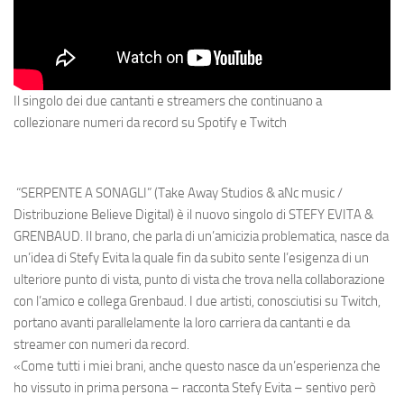
Il singolo dei due cantanti e streamers che continuano a
collezionare numeri da record su Spotify e Twitch
“SERPENTE A SONAGLI”
(Take Away Studios & aNc music /
Distribuzione Believe Digital)
è il nuovo singolo di STEFY EVITA &
GRENBAUD.
Il brano, che parla di un’amicizia problematica, nasce da
un’idea di
Stefy Evita
la quale fin da subito sente l’esigenza di un
ulteriore punto di vista, punto di vista che trova nella collaborazione
con l’amico e collega Grenbaud. I due artisti, conosciutisi su Twitch,
portano avanti parallelamente la loro carriera da cantanti e da
streamer con numeri da record.
«
Come tutti i miei brani, anche questo nasce da un’esperienza che
ho vissuto in prima persona
– racconta Stefy Evita –
sentivo però