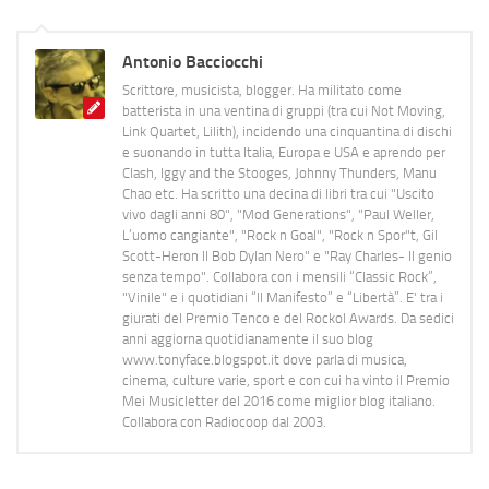
Antonio Bacciocchi
Scrittore, musicista, blogger. Ha militato come
batterista in una ventina di gruppi (tra cui Not Moving,
Link Quartet, Lilith), incidendo una cinquantina di dischi
e suonando in tutta Italia, Europa e USA e aprendo per
Clash, Iggy and the Stooges, Johnny Thunders, Manu
Chao etc. Ha scritto una decina di libri tra cui "Uscito
vivo dagli anni 80", "Mod Generations", "Paul Weller,
L’uomo cangiante", "Rock n Goal", "Rock n Spor"t, Gil
Scott-Heron Il Bob Dylan Nero" e "Ray Charles- Il genio
senza tempo". Collabora con i mensili “Classic Rock”,
"Vinile" e i quotidiani “Il Manifesto” e “Libertà”. E' tra i
giurati del Premio Tenco e del Rockol Awards. Da sedici
anni aggiorna quotidianamente il suo blog
www.tonyface.blogspot.it dove parla di musica,
cinema, culture varie, sport e con cui ha vinto il Premio
Mei Musicletter del 2016 come miglior blog italiano.
Collabora con Radiocoop dal 2003.