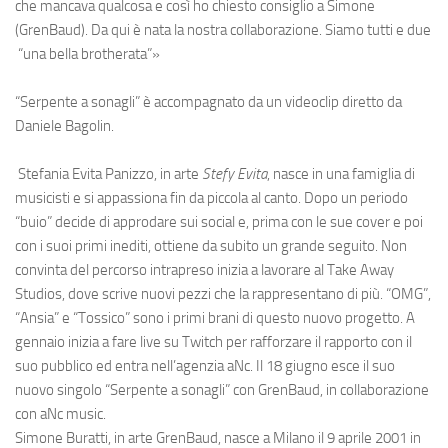
che mancava qualcosa e così ho chiesto consiglio a Simone
(GrenBaud). Da qui è nata la nostra collaborazione. Siamo tutti e due
“una bella brotherata”
»
“Serpente a sonagli” è accompagnato da un
videoclip
diretto da
Daniele Bagolin.
Stefania Evita Panizzo, in arte
Stefy Evita
,
nasce in una famiglia di
musicisti e si appassiona fin da piccola al canto. Dopo un periodo
“buio” decide di approdare sui social e, prima con le sue cover e poi
con i suoi primi inediti, ottiene da subito un grande seguito. Non
convinta del percorso intrapreso inizia a lavorare al Take Away
Studios, dove scrive nuovi pezzi che la rappresentano di più. “OMG”,
“Ansia” e “Tossico” sono i primi brani di questo nuovo progetto. A
gennaio inizia a fare live su Twitch per rafforzare il rapporto con il
suo pubblico ed entra nell’agenzia aNc. Il 18 giugno esce il suo
nuovo singolo “Serpente a sonagli” con GrenBaud, in collaborazione
con aNc music.
Simone Buratti, in arte
GrenBaud,
nasce a Milano il 9 aprile 2001 in