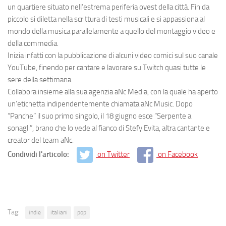
un quartiere situato nell’estrema periferia ovest della città. Fin da
piccolo si diletta nella scrittura di testi musicali e si appassiona al
mondo della musica parallelamente a quello del montaggio video e
della commedia.
Inizia infatti con la pubblicazione di alcuni video comici sul suo canale
YouTube, finendo per cantare e lavorare su Twitch quasi tutte le
sere della settimana.
Collabora insieme alla sua agenzia aNc Media, con la quale ha aperto
un’etichetta indipendentemente chiamata aNc Music. Dopo
“Panche” il suo primo singolo, il 18 giugno esce “Serpente a
sonagli”, brano che lo vede al fianco di Stefy Evita, altra cantante e
creator del team aNc.
Condividi l'articolo:
on Twitter
on Facebook
Tag:
indie
italiani
pop