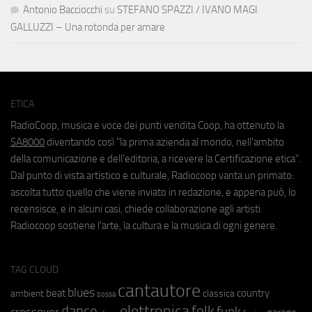
Antonio Bacciocchi
su
STEFANO SPAZZI / IVANO MAGI
GALLUZZI – Una rotonda per amare
ETICA
RadioCoop, musica e voce dei punti vendita Coop, ha ottenuto la
SA8000
diventando così "la prima azienda al mondo, nell'ambito
della comunicazione e dell'editoria, a ricevere la Certificazione etica".
Dal punto di vista artistico e culturale, Radiocoop vanta un primato:
ascolta tutto quello che viene inviato in redazione, e appena può, lo
recensisce, e in alcuni casi, chiede collaborazione agli artisti.
Radiocoop sostiene l'arte, la cultura e la musica di ogni genere.
TAG CLOUD
cantautore
blues
beat
country
ambient
classica
bossa
elettronica
dance
folk
funk
crossover