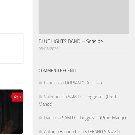
BLUE LIGHTS BAND – Seaside
05/08/2026
COMMENTI RECENTI
Fabrizio
su
DORIAN O. A. – Tao
Valentina
su
SAM D – Leggera – (Prod.
0
Manqc)
Danilo
su
SAM D – Leggera – (Prod. Manqc)
Antonio Bacciocchi
su
STEFANO SPAZZI /