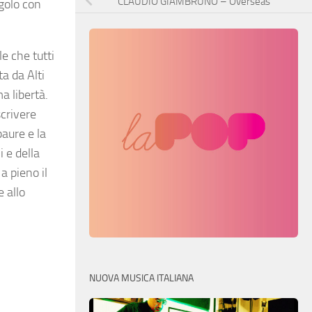
CLAUDIO GIAMBRUNO – Overseas
golo con
e che tutti
a da Alti
a libertà.
crivere
aure e la
 e della
a pieno il
 allo
NUOVA MUSICA ITALIANA