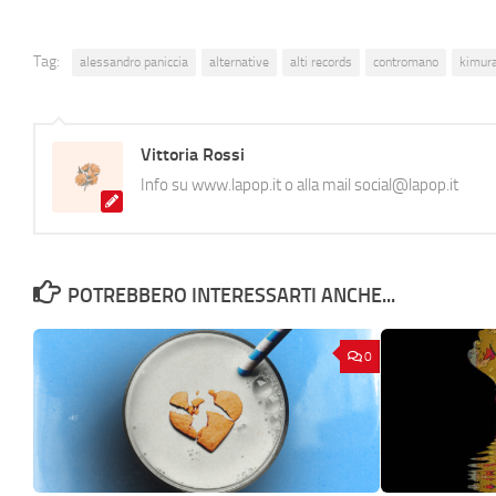
Tag:
alessandro paniccia
alternative
alti records
contromano
kimur
Vittoria Rossi
Info su www.lapop.it o alla mail social@lapop.it
POTREBBERO INTERESSARTI ANCHE...
0