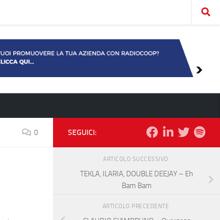
0
SEGUICI:
ARTICOLO SUCCESSIVO
TEKLA, ILARIA, DOUBLE DEEJAY – Eh
Bam Bam
ARTICOLO PRECEDENTE