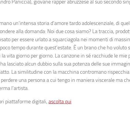
sandro Paniccia), giovane rapper abruzzese al suo secondo sin
mano un’intensa storia d’amore tardo adolescenziale, di quell
pondere alla domanda: Noi due cosa siamo? La traccia, prodott
ensato per essere urlato a squarciagola nei momenti di massim
 poco tempo durante quest’estate. È un brano che ho voluto s
a vita giorno per giorno. La canzone in sé racchiude le mie p
 ha lasciato alcun dubbio sulla sua potenza delle sue immagini
fatto. La similitudine con la macchina contromano rispecchia 
ter perdere una persona a cui tengo in maniera viscerale ma che
rma l’artista.
ri piattaforme digitali,
ascolta qui