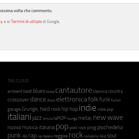
prossima volta che commento.
cy
e ai
Termini di utilizzo
di Google.
TAG CLOUD
cantautore
blues
beat
country
ambient
classica
bossa
elettronica
dance
folk
funk
crossover
fusion
disco
indie
hip hop
Grunge;
hard rock
garage
indie pop
italiani
new wave
jazz
metal;
laPOP
lounge
kimura
pop
psichedelia
nuova musica italiana
prog
post rock
rock
punk
rap
soul
reggae
ska
r&b
rockabilly
rap italiano