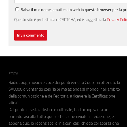
Salva il mio nome, email e sito web in questo browser per la 
Questo sito è protetto da reCAPTCHA, ed è soggetto alla
Privacy Poli
ETICA
RadioCoop, musica e voce dei punti vendita Coop, ha ottenuto la
SA8000
diventando così "la prima azienda al mondo, nell'ambito
della comunicazione e dell'editoria, a ricevere la Certificazione
etica".
Dal punto di vista artistico e culturale, Radiocoop vanta un
primato: ascolta tutto quello che viene inviato in redazione, e
appena può, lo recensisce, e in alcuni casi, chiede collaborazione