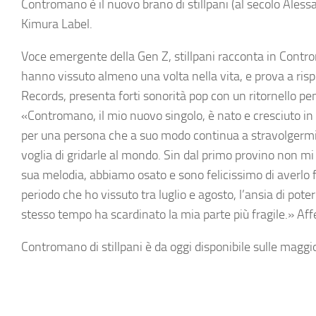
Contromano è il nuovo brano di stillpani (al secolo Ales
Kimura Label.
Voce emergente della Gen Z, stillpani racconta in Contro
hanno vissuto almeno una volta nella vita, e prova a ris
Records, presenta forti sonorità pop con un ritornello p
«Contromano, il mio nuovo singolo, è nato e cresciuto in
per una persona che a suo modo continua a stravolgermi l
voglia di gridarle al mondo. Sin dal primo provino non mi
sua melodia, abbiamo osato e sono felicissimo di averlo 
periodo che ho vissuto tra luglio e agosto, l’ansia di po
stesso tempo ha scardinato la mia parte più fragile.» Affe
Contromano di stillpani è da oggi disponibile sulle maggio