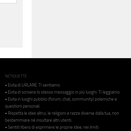
NETIQUETTE
• Evita di URLARE. Ti sentiamo.
• Evita di scrivere lo stesso messaggio in più luoghi. Ti leggiamo.
• Evita in luoghi pubblici (forum, chat, community) polemiche e
questioni personali.
• Rispetta le idee altrui, le religioni e razze diverse dalla tua, non
bestemmiare né insultare altri utenti.
• Sentiti libero di esprimere le proprie idee, nei limiti