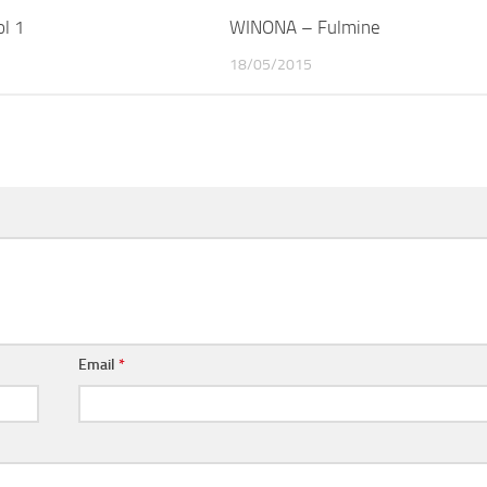
l 1
WINONA – Fulmine
18/05/2015
Email
*