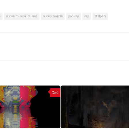
a
nuova musica italiana
nuovo singolo
pop rap
rap
stillpani
0