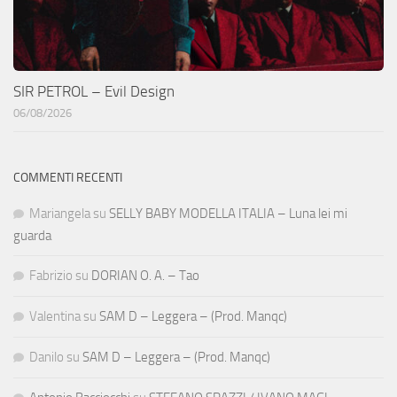
SIR PETROL – Evil Design
06/08/2026
COMMENTI RECENTI
Mariangela
su
SELLY BABY MODELLA ITALIA – Luna lei mi
guarda
Fabrizio
su
DORIAN O. A. – Tao
Valentina
su
SAM D – Leggera – (Prod. Manqc)
Danilo
su
SAM D – Leggera – (Prod. Manqc)