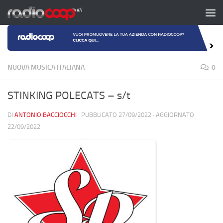
Salta al contenuto
NUOVA MUSICA ITALIANA
0
STINKING POLECATS – s/t
DI
ANTONIO BACCIOCCHI
· PUBBLICATO
27/09/2022
· AGGIORNATO
22/09/2022