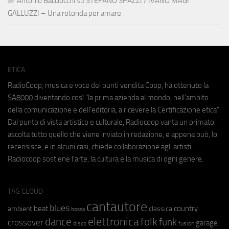
Antonio Bacciocchi
su
STEFANO SPAZZI / IVANO MAGI
GALLUZZI – Una rotonda per amare
ETICA
RadioCoop, musica e voce dei punti vendita Coop, ha ottenuto la
SA8000
diventando così "la prima azienda al mondo, nell'ambito
della comunicazione e dell'editoria, a ricevere la Certificazione etica".
Dal punto di vista artistico e culturale, Radiocoop vanta un primato:
ascolta tutto quello che viene inviato in redazione, e appena può, lo
recensisce, e in alcuni casi, chiede collaborazione agli artisti.
Radiocoop sostiene l'arte, la cultura e la musica di ogni genere.
TAG CLOUD
cantautore
blues
beat
country
ambient
classica
bossa
elettronica
dance
folk
funk
crossover
garage
fusion
disco