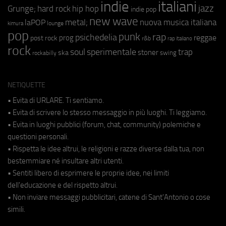
indie
italiani
jazz
hip hop
Grunge;
hard rock
indie pop
new wave
metal;
nuova musica italiana
laPOP
lounge
kimura
pop
punk
rap
psichedelia
reggae
prog
post rock
r&b
rap italiano
rock
soul
sperimentale
trap
stoner
ska
swing
rockabilly
NETIQUETTE
• Evita di URLARE. Ti sentiamo.
• Evita di scrivere lo stesso messaggio in più luoghi. Ti leggiamo.
• Evita in luoghi pubblici (forum, chat, community) polemiche e
questioni personali.
• Rispetta le idee altrui, le religioni e razze diverse dalla tua, non
bestemmiare né insultare altri utenti.
• Sentiti libero di esprimere le proprie idee, nei limiti
dell'educazione e del rispetto altrui.
• Non inviare messaggi pubblicitari, catene di Sant'Antonio o cose
simili.