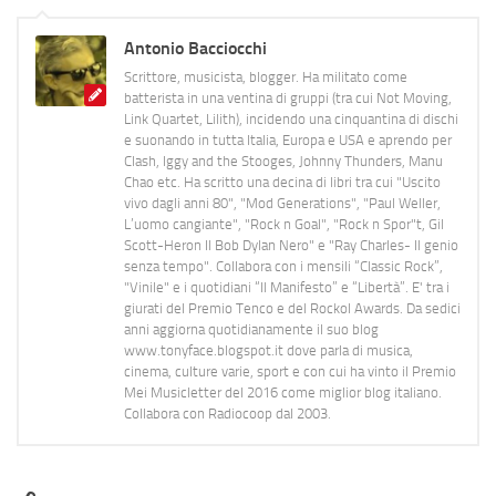
Antonio Bacciocchi
Scrittore, musicista, blogger. Ha militato come
batterista in una ventina di gruppi (tra cui Not Moving,
Link Quartet, Lilith), incidendo una cinquantina di dischi
e suonando in tutta Italia, Europa e USA e aprendo per
Clash, Iggy and the Stooges, Johnny Thunders, Manu
Chao etc. Ha scritto una decina di libri tra cui "Uscito
vivo dagli anni 80", "Mod Generations", "Paul Weller,
L’uomo cangiante", "Rock n Goal", "Rock n Spor"t, Gil
Scott-Heron Il Bob Dylan Nero" e "Ray Charles- Il genio
senza tempo". Collabora con i mensili “Classic Rock”,
"Vinile" e i quotidiani “Il Manifesto” e “Libertà”. E' tra i
giurati del Premio Tenco e del Rockol Awards. Da sedici
anni aggiorna quotidianamente il suo blog
www.tonyface.blogspot.it dove parla di musica,
cinema, culture varie, sport e con cui ha vinto il Premio
Mei Musicletter del 2016 come miglior blog italiano.
Collabora con Radiocoop dal 2003.