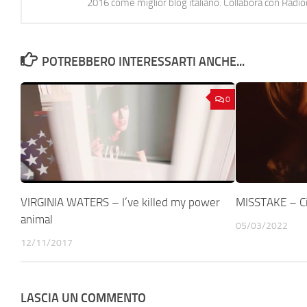
2016 come miglior blog italiano. Collabora con Radi
POTREBBERO INTERESSARTI ANCHE...
0
VIRGINIA WATERS – I’ve killed my power
MISSTAKE – C
animal
05/03/2022
12/11/2017
LASCIA UN COMMENTO