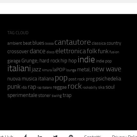
TAG CLOUD
cantautore
blues
beat
country
ambient
classica
bossa
elettronica
dance
folk
funk
crossover
fusion
disco
indie
hip hop
Grunge;
hard rock
garage
indie pop
italiani
new wave
jazz
metal;
laPOP
lounge
kimura
pop
psichedelia
nuova musica italiana
prog
post rock
rock
punk
rap
soul
reggae
ska
r&b
rockabilly
rap italiano
sperimentale
trap
stoner
swing