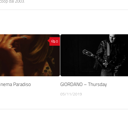
ocoop dal 2003.
0
inema Paradiso
GIORDANO – Thursday
05/11/2019