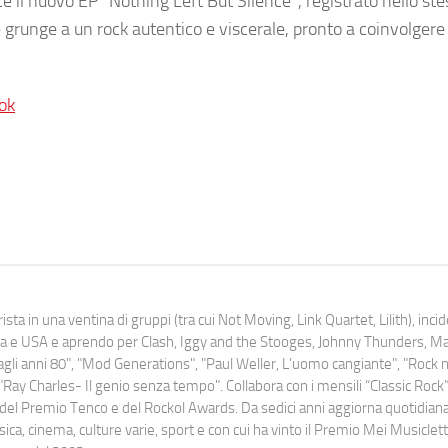
e il nuovo EP “Nothing Left But Silence”, registrato nello ste
 e grunge a un rock autentico e viscerale, pronto a coinvolger
ok
ista in una ventina di gruppi (tra cui Not Moving, Link Quartet, Lilith), inc
uropa e USA e aprendo per Clash, Iggy and the Stooges, Johnny Thunders, 
o dagli anni 80", "Mod Generations", "Paul Weller, L’uomo cangiante", "Rock n
Ray Charles- Il genio senza tempo". Collabora con i mensili “Classic Rock”,
urati del Premio Tenco e del Rockol Awards. Da sedici anni aggiorna quotidia
a, cinema, culture varie, sport e con cui ha vinto il Premio Mei Musiclett