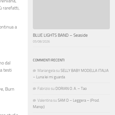
 Nirvana,
 rarefatti,
ontinua a
BLUE LIGHTS BAND – Seaside
05/08/2026
COMMENTI RECENTI
no dal
a testi
Mariangela
su
SELLY BABY MODELLA ITALIA
– Luna lei mi guarda
Fabrizio
su
DORIAN O. A. – Tao
ve, Burn
Valentina
su
SAM D – Leggera – (Prod.
Manqc)