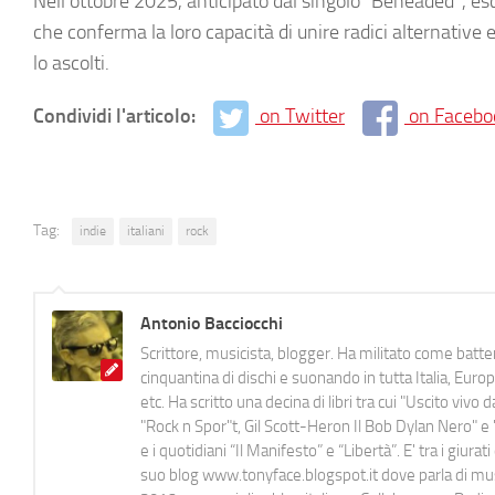
Nell’ottobre 2025, anticipato dal singolo “Beheaded”, esc
che conferma la loro capacità di unire radici alternative
lo ascolti.
Condividi l'articolo:
on Twitter
on Facebo
Tag:
indie
italiani
rock
Antonio Bacciocchi
Scrittore, musicista, blogger. Ha militato come batter
cinquantina di dischi e suonando in tutta Italia, E
etc. Ha scritto una decina di libri tra cui "Uscito viv
"Rock n Spor"t, Gil Scott-Heron Il Bob Dylan Nero" e "
e i quotidiani “Il Manifesto” e “Libertà”. E' tra i gi
suo blog www.tonyface.blogspot.it dove parla di music