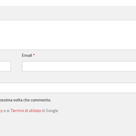
Email
*
prossima volta che commento.
cy
e ai
Termini di utilizzo
di Google.