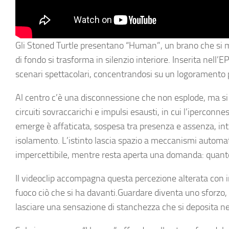
Gli Stoned Turtle presentano “Human”, un brano che si mu
di fondo si trasforma in silenzio interiore. Inserita nell’
scenari spettacolari, concentrandosi su un logoramento pi
Al centro c’è una disconnessione che non esplode, ma si 
circuiti sovraccarichi e impulsi esausti, in cui l’ipercon
emerge è affaticata, sospesa tra presenza e assenza, in
isolamento. L’istinto lascia spazio a meccanismi automati
impercettibile, mentre resta aperta una domanda: quanto
Il videoclip accompagna questa percezione alterata con im
fuoco ciò che si ha davanti.Guardare diventa uno sforzo, d
lasciare una sensazione di stanchezza che si deposita ne