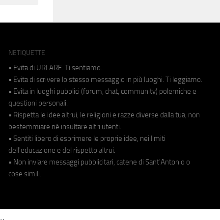
NETIQUETTE
• Evita di URLARE. Ti sentiamo.
• Evita di scrivere lo stesso messaggio in più luoghi. Ti leggiamo.
• Evita in luoghi pubblici (forum, chat, community) polemiche e
questioni personali.
• Rispetta le idee altrui, le religioni e razze diverse dalla tua, non
bestemmiare né insultare altri utenti.
• Sentiti libero di esprimere le proprie idee, nei limiti
dell'educazione e del rispetto altrui.
• Non inviare messaggi pubblicitari, catene di Sant'Antonio o
cose simili.