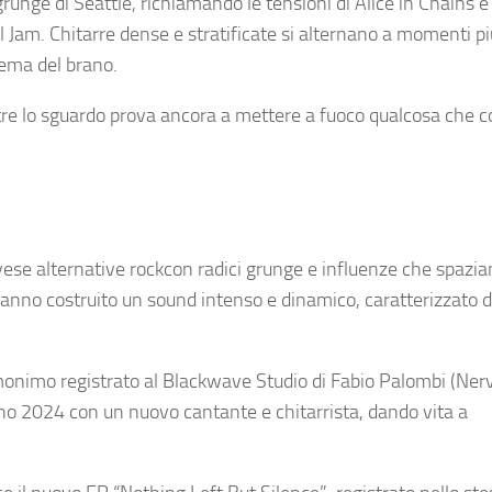
unge di Seattle, richiamando le tensioni di Alice in Chains e
 Jam. Chitarre dense e stratificate si alternano a momenti più
tema del brano.
tre lo sguardo prova ancora a mettere a fuoco qualcosa che c
ese alternative rockcon radici grunge e influenze che spazia
 hanno costruito un sound intenso e dinamico, caratterizzato d
 omonimo registrato al Blackwave Studio di Fabio Palombi (Ner
no 2024 con un nuovo cantante e chitarrista, dando vita a