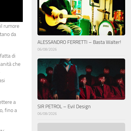
il rumore
ntano da
ALESSANDRO FERRETTI – Basta Walter!
06/08/2026
fatta di
manità che
e
asi
ettere a
SIR PETROL – Evil Design
o, fino a
06/08/2026