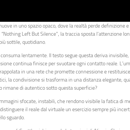
ove in uno spazio opaco, dove la realtà perde definizione e 
EP “Nothing Left But Silence”, la traccia sposta l’attenzione lo
ù sottile, quotidiano.
consuma lentamente. Il testo segue questa deriva invisibile, 
nessione continua finisce per svuotare ogni contatto reale. L’u
trappolata in una rete che promette connessione e restituisc
ci, la condivisione si trasforma in una distanza elegante, qu
 rimane di autentico sotto questa superficie?
magini sfocate, instabili, che rendono visibile la fatica di m
istinguere il reale dal virtuale un esercizio sempre più incert
llo sguardo.