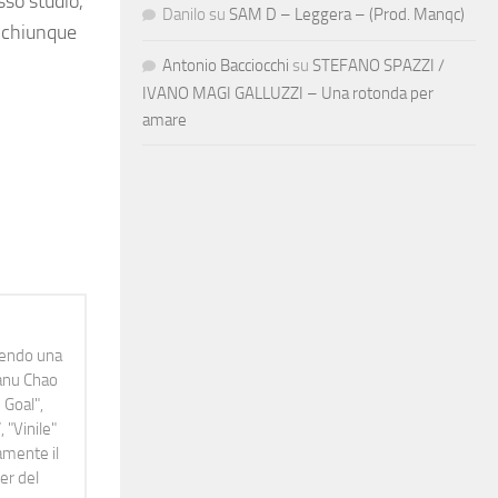
sso studio,
Danilo
su
SAM D – Leggera – (Prod. Manqc)
e chiunque
Antonio Bacciocchi
su
STEFANO SPAZZI /
IVANO MAGI GALLUZZI – Una rotonda per
amare
idendo una
Manu Chao
 Goal",
 "Vinile"
namente il
er del