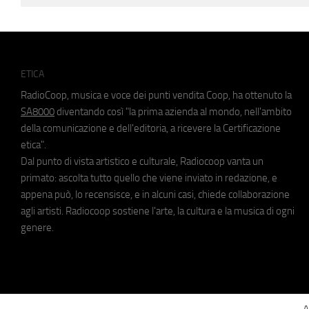
ETICA
RadioCoop, musica e voce dei punti vendita Coop, ha ottenuto la
SA8000
diventando così "la prima azienda al mondo, nell'ambito
della comunicazione e dell'editoria, a ricevere la Certificazione
etica".
Dal punto di vista artistico e culturale, Radiocoop vanta un
primato: ascolta tutto quello che viene inviato in redazione, e
appena può, lo recensisce, e in alcuni casi, chiede collaborazione
agli artisti. Radiocoop sostiene l'arte, la cultura e la musica di ogni
genere.