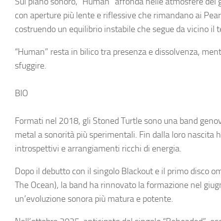
Sul piano sonoro, “Human” affonda nelle atmosfere del gr
con aperture più lente e riflessive che rimandano ai Pearl
costruendo un equilibrio instabile che segue da vicino il 
“Human” resta in bilico tra presenza e dissolvenza, men
sfuggire.
BIO
Formati nel 2018, gli Stoned Turtle sono una band genov
metal a sonorità più sperimentali. Fin dalla loro nascita
introspettivi e arrangiamenti ricchi di energia.
Dopo il debutto con il singolo Blackout e il primo disco
The Ocean), la band ha rinnovato la formazione nel giug
un’evoluzione sonora più matura e potente.