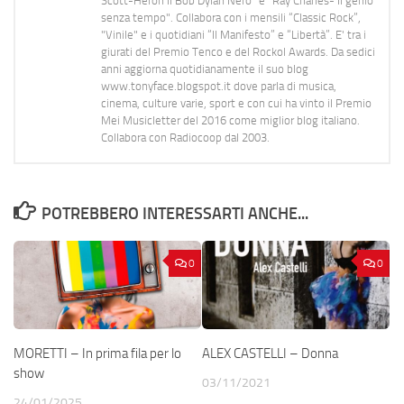
Scott-Heron Il Bob Dylan Nero" e "Ray Charles- Il genio
senza tempo". Collabora con i mensili “Classic Rock”,
"Vinile" e i quotidiani “Il Manifesto” e “Libertà”. E' tra i
giurati del Premio Tenco e del Rockol Awards. Da sedici
anni aggiorna quotidianamente il suo blog
www.tonyface.blogspot.it dove parla di musica,
cinema, culture varie, sport e con cui ha vinto il Premio
Mei Musicletter del 2016 come miglior blog italiano.
Collabora con Radiocoop dal 2003.
POTREBBERO INTERESSARTI ANCHE...
0
0
MORETTI – In prima fila per lo
ALEX CASTELLI – Donna
show
03/11/2021
24/01/2025