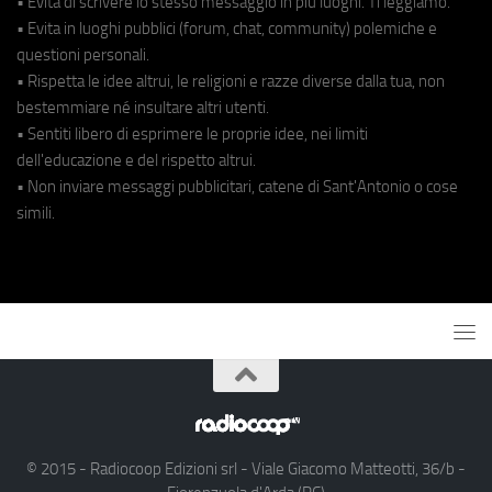
• Evita di scrivere lo stesso messaggio in più luoghi. Ti leggiamo.
• Evita in luoghi pubblici (forum, chat, community) polemiche e
questioni personali.
• Rispetta le idee altrui, le religioni e razze diverse dalla tua, non
bestemmiare né insultare altri utenti.
• Sentiti libero di esprimere le proprie idee, nei limiti
dell'educazione e del rispetto altrui.
• Non inviare messaggi pubblicitari, catene di Sant'Antonio o cose
simili.
© 2015 - Radiocoop Edizioni srl - Viale Giacomo Matteotti, 36/b -