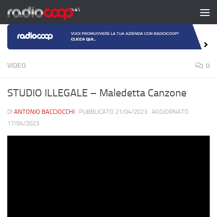
Salta al contenuto
VIDEO
0
STUDIO ILLEGALE – Maledetta Canzone
DI
ANTONIO BACCIOCCHI
· PUBBLICATO
21/04/2023
· AGGIORNATO
17/04/2023