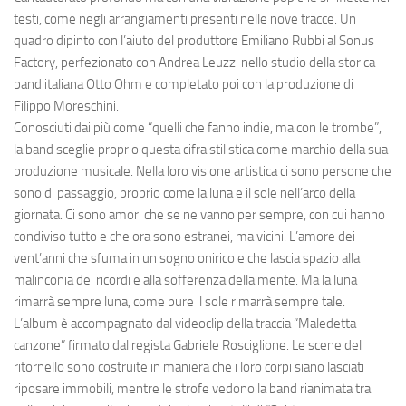
testi, come negli arrangiamenti presenti nelle nove tracce. Un
quadro dipinto con l’aiuto del produttore
Emiliano
Rubbi
al
Sonus
Factory
, perfezionato con
Andrea
Leuzzi
nello studio della storica
band italiana
Otto
Ohm
e completato poi con la produzione di
Filippo
Moreschini
.
Conosciuti dai più come “
quelli che fanno indie, ma con le trombe
”,
la band sceglie proprio questa cifra stilistica come marchio della sua
produzione musicale. Nella loro visione artistica ci sono
persone
che
sono di
passaggio
, proprio come la
luna
e il
sole
nell
’
arco della
giornata. Ci sono
amori
che se ne vanno per sempre, con cui hanno
condiviso tutto e che ora sono
estranei
, ma
vicini
. L
’
amore dei
vent
’
anni che sfuma in un
sogno
onirico
e che lascia spazio alla
malinconia
dei
ricordi
e alla
sofferenza
della
mente
. Ma la luna
rimarrà sempre luna, come pure il sole rimarrà sempre tale.
L’album è accompagnato dal
videoclip
della traccia “
Maledetta
canzone
” firmato dal
regista
Gabriele
Rosciglione
. Le scene del
ritornello sono costruite in maniera che i loro corpi siano lasciati
riposare immobili, mentre le strofe vedono la band rianimata tra