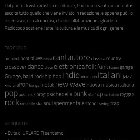
Dal punto di vista artistico e culturale, Radiocoop vanta un primato:
ascolta tutto quello che viene inviato in redazione, e appena può, lo
recensisce, e in alcuni casi, chiede collaborazione agli artisti.
Radiocoop sostiene l'arte, la cultura e la musica di ogni genere.
TAG CLOUD
cantautore
blues
beat
country
ambient
classica
bossa
elettronica
dance
folk
funk
crossover
garage
fusion
disco
indie
italiani
jazz
hip hop
Grunge;
hard rock
indie pop
new wave
metal;
nuova musica italiana
laPOP
lounge
kimura
pop
punk
rap
psichedelia
reggae
prog
post rock
r&b
rap italiano
rock
soul
sperimentale
trap
stoner
ska
swing
rockabilly
NETIQUETTE
• Evita di URLARE. Ti sentiamo.