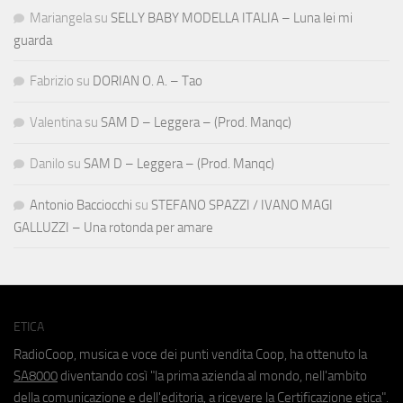
Mariangela
su
SELLY BABY MODELLA ITALIA – Luna lei mi
guarda
Fabrizio
su
DORIAN O. A. – Tao
Valentina
su
SAM D – Leggera – (Prod. Manqc)
Danilo
su
SAM D – Leggera – (Prod. Manqc)
Antonio Bacciocchi
su
STEFANO SPAZZI / IVANO MAGI
GALLUZZI – Una rotonda per amare
ETICA
RadioCoop, musica e voce dei punti vendita Coop, ha ottenuto la
SA8000
diventando così "la prima azienda al mondo, nell'ambito
della comunicazione e dell'editoria, a ricevere la Certificazione etica".