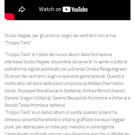
Studio Illegale, per gli amori e i sogni dei vent’anni non è mai
“Troppo Tardi”
“
Troppo Tardi
” è il titolo del
nuovo
album
della formazione
viterbese
Studio
Illegale
, disponibile da venerdì 14 aprile in tutte le
piattaforme digitali pubblicato da
La
Grande
Onda
e
Redgoldgreen
.
Gli amori dei vent’anni, sogni e speranze generazionali. Questo e
molto altro nel disco della band composta da
Matteo
Piermartini
(voce),
Giuseppe
Maria
Ceccarini
(batteria),
Andrea
Romoli
(basso),
Daniele
Gregori
(chitarra),
Saverio
Beccaccioli
(trombone e chitarra) e
Niccolò
Testa
(tromba e tastiere).
“Troppo Tardi” è un
debut album di svolta
, quando la band ha
dimesso sonorità frenetiche e chitarre graffianti tra ska e reggae-
punk, per abbracciare un indie pop melodico e coinvolgente
.
Cantautorato
profondo
ma con una
vibrazione
pop
che si riflette nei