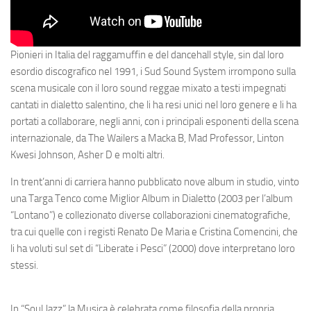
Pionieri in Italia del raggamuffin e del dancehall style, sin dal loro
esordio discografico nel 1991, i Sud Sound System irrompono sulla
scena musicale con il loro sound reggae mixato a testi impegnati
cantati in dialetto salentino, che li ha resi unici nel loro genere e li ha
portati a collaborare, negli anni, con i principali esponenti della scena
internazionale, da The Wailers a Macka B, Mad Professor, Linton
Kwesi Johnson, Asher D e molti altri.
In trent’anni di carriera hanno pubblicato nove album in studio, vinto
una Targa Tenco come Miglior Album in Dialetto (2003 per l’album
“Lontano”) e collezionato diverse collaborazioni cinematografiche,
tra cui quelle con i registi Renato De Maria e Cristina Comencini, che
li ha voluti sul set di “Liberate i Pesci” (2000) dove interpretano loro
stessi.
In “Soul Jazz” la Musica è celebrata come filosofia della propria