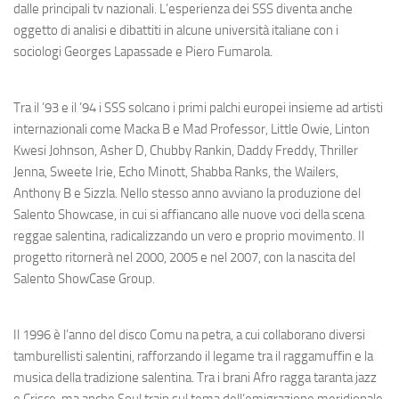
dalle principali tv nazionali. L’esperienza dei SSS diventa anche
oggetto di analisi e dibattiti in alcune università italiane con i
sociologi Georges Lapassade e Piero Fumarola.
Tra il ’93 e il ’94 i SSS solcano i primi palchi europei insieme ad artisti
internazionali come Macka B e Mad Professor, Little Owie, Linton
Kwesi Johnson, Asher D, Chubby Rankin, Daddy Freddy, Thriller
Jenna, Sweete Irie, Echo Minott, Shabba Ranks, the Wailers,
Anthony B e Sizzla. Nello stesso anno avviano la produzione del
Salento Showcase
,
in cui si affiancano alle nuove voci della scena
reggae salentina, radicalizzando un vero e proprio movimento. Il
progetto ritornerà nel 2000, 2005 e nel 2007, con la nascita del
Salento ShowCase Group.
Il 1996 è l’anno del disco
Comu na petra
, a cui collaborano diversi
tamburellisti salentini, rafforzando il legame tra il raggamuffin e la
musica della tradizione salentina. Tra i brani
Afro ragga taranta jazz
e
Crisce,
ma anche
Soul train
sul tema dell’emigrazione meridionale.