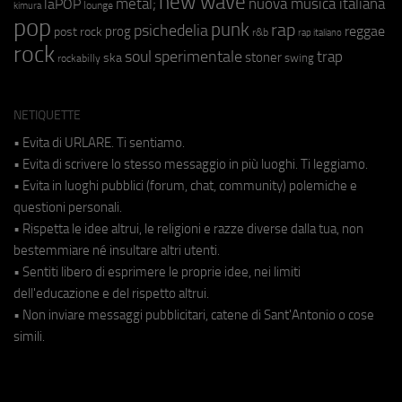
new wave
metal;
nuova musica italiana
laPOP
lounge
kimura
pop
punk
rap
psichedelia
reggae
prog
post rock
r&b
rap italiano
rock
soul
sperimentale
trap
stoner
ska
swing
rockabilly
NETIQUETTE
• Evita di URLARE. Ti sentiamo.
• Evita di scrivere lo stesso messaggio in più luoghi. Ti leggiamo.
• Evita in luoghi pubblici (forum, chat, community) polemiche e
questioni personali.
• Rispetta le idee altrui, le religioni e razze diverse dalla tua, non
bestemmiare né insultare altri utenti.
• Sentiti libero di esprimere le proprie idee, nei limiti
dell'educazione e del rispetto altrui.
• Non inviare messaggi pubblicitari, catene di Sant'Antonio o cose
simili.