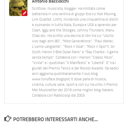
Antonio Bacciocchi
Scrittore, musicista, blogger. Ha militato come
batterista in una ventina di gruppi (tra cui Not Moving,
Link Quartet, Lilith), incidendo una cinquantina di dischi
e suonando in tutta Italia, Europa e USA e aprendo per
Clash, Iggy and the Stooges, Johnny Thunders, Manu
Chao etc. Ha scritto una decina di libri tra cui "Uscito
vivo dagli anni 80", "Mod Generations", "Paul Weller,
L’uomo cangiante", "Rock n Goal", "Rock n Spor"t, Gil
Scott-Heron Il Bob Dylan Nero" e "Ray Charles- Il genio
senza tempo". Collabora con i mensili “Classic Rock”,
"Vinile" e i quotidiani “Il Manifesto” e “Libertà”. E' tra i
giurati del Premio Tenco e del Rockol Awards. Da sedici
anni aggiorna quotidianamente il suo blog
www.tonyface.blogspot.it dove parla di musica,
cinema, culture varie, sport e con cui ha vinto il Premio
Mei Musicletter del 2016 come miglior blog italiano.
Collabora con Radiocoop dal 2003.
POTREBBERO INTERESSARTI ANCHE...