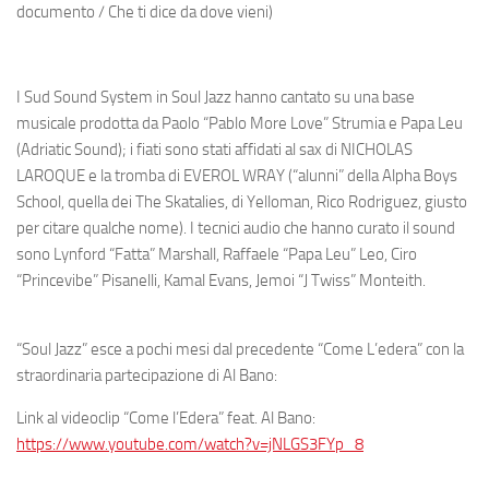
documento / Che ti dice da dove vieni)
I Sud Sound System in Soul Jazz hanno cantato su una base
musicale prodotta da Paolo “Pablo More Love” Strumia e Papa Leu
(Adriatic Sound); i fiati sono stati affidati al sax di NICHOLAS
LAROQUE e la tromba di EVEROL WRAY (“alunni” della Alpha Boys
School, quella dei The Skatalies, di Yelloman, Rico Rodriguez, giusto
per citare qualche nome). I tecnici audio che hanno curato il sound
sono Lynford “Fatta” Marshall, Raffaele “Papa Leu” Leo, Ciro
“Princevibe” Pisanelli, Kamal Evans, Jemoi “J Twiss” Monteith.
“Soul Jazz” esce a pochi mesi dal precedente “Come L’edera” con la
straordinaria partecipazione di Al Bano:
Link al videoclip “Come l’Edera” feat. Al Bano:
https://www.youtube.com/watch?v=jNLGS3FYp_8