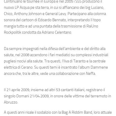
Continuano le tournée in Europa e nel 2005 i SSS producono il
nuovo LP
Acqua pe sta terra
, in cui si affiancano dei big Luciano,
Chico, Anthony Johnson e General Levy. Partecipano alla colonna
sonora del cartoon di Edoardo Bennato, interpretando
Il topo
mangia tutto
e ad una puntata della trasmissione di RaiUno
Rockpolitik
condotta da Adriano Celentano.
Da sempre impegnati nella difesa dell’ambiente e del diritto alla
salute, nel 2008 accendono i fari mediatici su complessi industriali
pugliesi nocivi alla salute. Tra questi, l’Ilva di Taranto e la centrale
elettrica di Cerano. Su questi temi è incentrato l’album
Dammene
ancora
c
he, tra le altre, vede una collaborazione con Neffa.
Il 21 aprile 2009, insieme ad altri 53 cantanti italiani, registrano il
singolo
Domani 21/04.2009
, in onore delle vittime del terremoto in
Abruzzo.
A questi anni risale il sodalizio con la Bag A Riddim Band, loro attuale