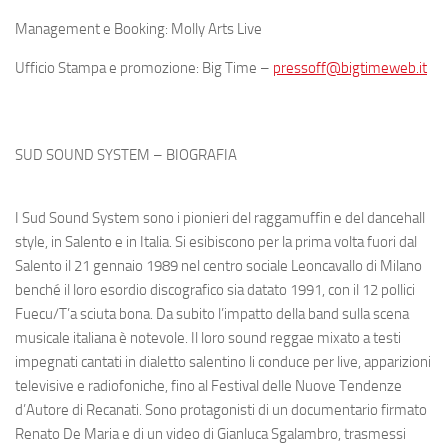
Management e Booking: Molly Arts Live
Ufficio Stampa e promozione: Big Time –
pressoff@bigtimeweb.it
SUD SOUND SYSTEM – BIOGRAFIA
I Sud Sound System sono i pionieri del raggamuffin e del dancehall
style, in Salento e in Italia. Si esibiscono per la prima volta fuori dal
Salento il 21 gennaio 1989 nel centro sociale Leoncavallo di Milano
benché il loro esordio discografico sia datato 1991, con il 12 pollici
Fuecu/T’a sciuta
bona
.
Da subito l’impatto della band sulla scena
musicale italiana è notevole. Il loro sound reggae mixato a testi
impegnati cantati in dialetto salentino li conduce per live, apparizioni
televisive e radiofoniche, fino al
Festival delle Nuove Tendenze
d’Autore
di Recanati. Sono protagonisti di un documentario firmato
Renato De Maria e di un video di Gianluca Sgalambro, trasmessi