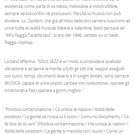
esistenza, come parte di se stessi, indivisibile e indistruttibile,
sempre senza confini né preclusioni. Perché la musica non può
dividere. Lo „System, che già all’inizio della loro carriera riuscirono ad
unire tutte le realtà musicali italiane e salentine; basti pensare ad
“Afro Ragga Taranta Jazz”, brano del 1996, cantato su un beat
Ragga-HipHop.
La band afferma:
“SOUL JAZZ è un invito a condividere qualsiasi
vibrazione e ad aprire la mente a tutti gli stili che, seppur eseguiti
con suoni, tempi, strumenti diversi e in luoghi lontani, sono sempre
MUSICA, capace di unire popoli, cantare inni rivoluzionari, ispirare gli
innamorati e farci sperare a giorni migliori.”
“Positiva contaminazione / Ca unisce le nazioni / Aldilà delle
posizioni / La gente se misca cu li suoni / Comu nu documentu / Ca
te dice te du ieni” (Positiva contaminazione / che unisce le nazioni /
Aldilà delle posizioni / La gente si mescola con i suoni / Come un