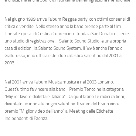
Nel giugno 1999 arriva l’album
Reggae party
, con ottimi consensi di
critica e vendite. Nello stesso anno la band prende parte al film
Liberate i pesci
di Cristina Comencini e fonda a San Donato di Lecce
uno studio di registrazione, il
Salento Sound Studio
, e una propria
casa di edizioni, la
Salento Sound System
. Il ’99 è anche l’anno di
Giallurussu
, inno ufficiale del club calcistico salentino dal 2001 al
2003.
Nel 2001 arriva l’album
Musica musica
e nel 2003
Lontano.
Quest’ultimo fa vincere alla band il Premio Tenco nella categoria
“Miglior lavoro dialettale italiano”. Da qui il brano
Le radici ca tieni
,
diventato un inno alle origini salentine. Il video del brano vince il
premio “Miglior video dell’anno” al Meeting delle Etichette
Indipendenti di Faenza.