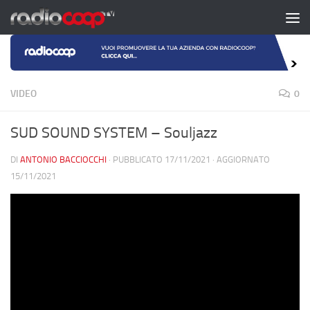
Salta al contenuto
VIDEO
0
SUD SOUND SYSTEM – Souljazz
DI
ANTONIO BACCIOCCHI
· PUBBLICATO
17/11/2021
· AGGIORNATO
15/11/2021