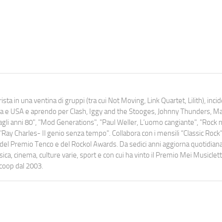
ista in una ventina di gruppi (tra cui Not Moving, Link Quartet, Lilith), inc
uropa e USA e aprendo per Clash, Iggy and the Stooges, Johnny Thunders, 
o dagli anni 80", "Mod Generations", "Paul Weller, L’uomo cangiante", "Rock n
Ray Charles- Il genio senza tempo". Collabora con i mensili “Classic Rock”,
urati del Premio Tenco e del Rockol Awards. Da sedici anni aggiorna quotidia
a, cinema, culture varie, sport e con cui ha vinto il Premio Mei Musiclett
ocoop dal 2003.