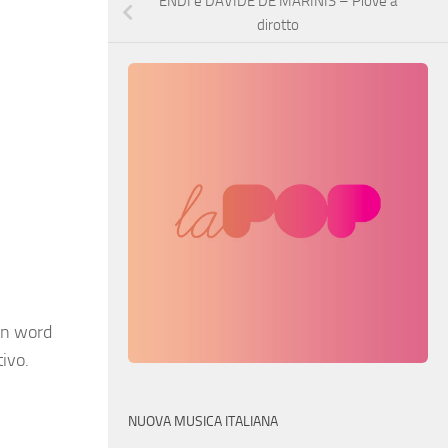
ENDI e DAVIDE DE MARINIS – Piove a
dirotto
en word
tivo.
NUOVA MUSICA ITALIANA