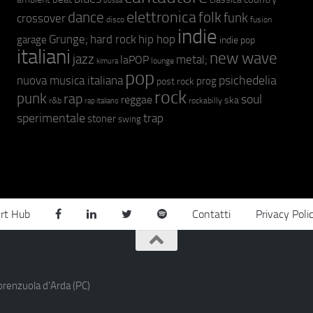
bossa
elettronica
dance
folk
funk
crossover
fusion
disco
indie
hip hop
Grunge;
hard rock
garage
indie pop
italiani
new wave
jazz
metal;
laPOP
lounge
kimura
pop
psichedelia
nuova musica italiana
prog
post rock
rock
punk
rap
soul
reggae
ska
r&b
rockabilly
rap italiano
sperimentale
trap
stoner
swing
rt Hub
Contatti
Privacy Poli
orenzuola d'Arda (PC)