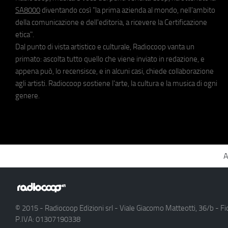
SA8000
diventando così "la prima azienda al mondo, nell'ambito
della comunicazione e dell'editoria, a ricevere la Certificazione
etica".
Dal punto di vista artistico e culturale, Radiocoop vanta un
primato: ascolta tutto quello che viene inviato in redazione, e
appena può, lo recensisce, e in alcuni casi, chiede collaborazione
agli artisti. Radiocoop sostiene l'arte, la cultura e la musica di ogni
genere.
A
© 2015 - Radiocoop Edizioni srl - Viale Giacomo Matteotti, 36/b - Fi
P.IVA: 01307190338