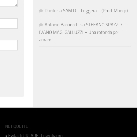
Danilo
su
SAM D – Leggera – (Prod. Manqc)
Antonio Bacciocchi
su
STEFANO SPAZZI /
IVANO MAGI GALLUZZI – Una rotonda per
amare
NETIQUETTE
• Evita di URLARE. Ti sentiamo.