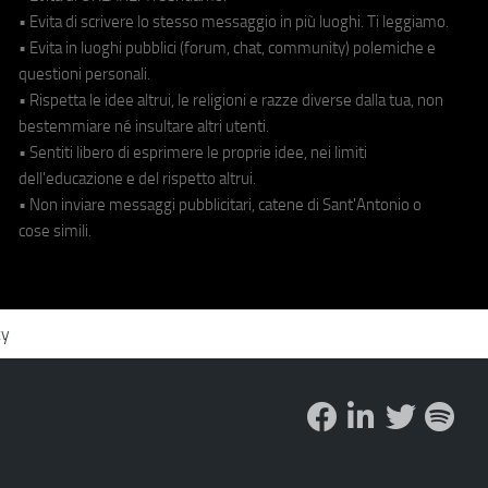
• Evita di scrivere lo stesso messaggio in più luoghi. Ti leggiamo.
• Evita in luoghi pubblici (forum, chat, community) polemiche e
questioni personali.
• Rispetta le idee altrui, le religioni e razze diverse dalla tua, non
bestemmiare né insultare altri utenti.
• Sentiti libero di esprimere le proprie idee, nei limiti
dell'educazione e del rispetto altrui.
• Non inviare messaggi pubblicitari, catene di Sant'Antonio o
cose simili.
cy