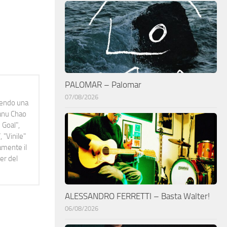
PALOMAR – Palomar
07/08/2026
idendo una
Manu Chao
 Goal",
 "Vinile"
namente il
er del
ALESSANDRO FERRETTI – Basta Walter!
06/08/2026