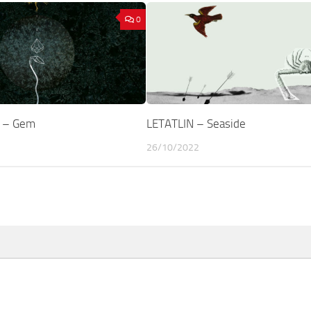
0
 – Gem
LETATLIN – Seaside
26/10/2022