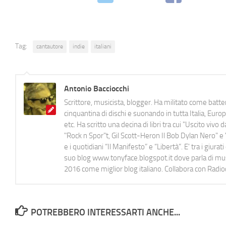
Tag:
cantautore
indie
italiani
Antonio Bacciocchi
Scrittore, musicista, blogger. Ha militato come batter
cinquantina di dischi e suonando in tutta Italia, E
etc. Ha scritto una decina di libri tra cui "Uscito viv
"Rock n Spor"t, Gil Scott-Heron Il Bob Dylan Nero" e "
e i quotidiani “Il Manifesto” e “Libertà”. E' tra i gi
suo blog www.tonyface.blogspot.it dove parla di music
2016 come miglior blog italiano. Collabora con Radi
POTREBBERO INTERESSARTI ANCHE...