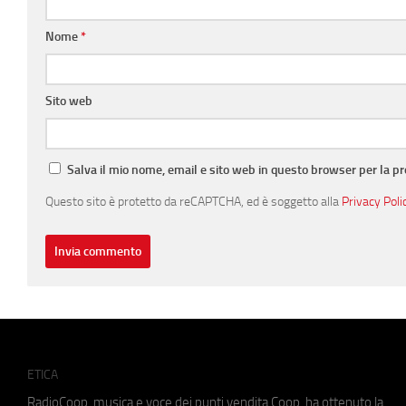
Nome
*
Sito web
Salva il mio nome, email e sito web in questo browser per la 
Questo sito è protetto da reCAPTCHA, ed è soggetto alla
Privacy Poli
ETICA
RadioCoop, musica e voce dei punti vendita Coop, ha ottenuto la