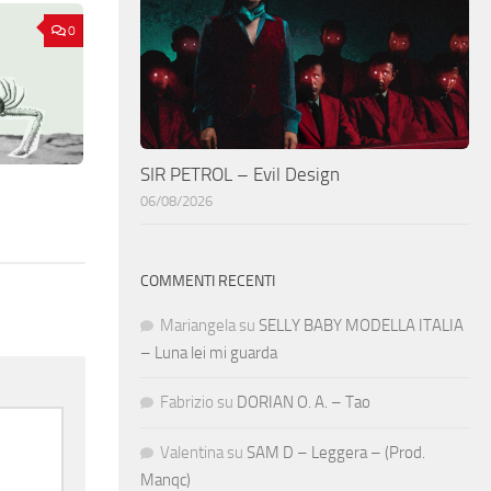
0
SIR PETROL – Evil Design
06/08/2026
COMMENTI RECENTI
Mariangela
su
SELLY BABY MODELLA ITALIA
– Luna lei mi guarda
Fabrizio
su
DORIAN O. A. – Tao
Valentina
su
SAM D – Leggera – (Prod.
Manqc)