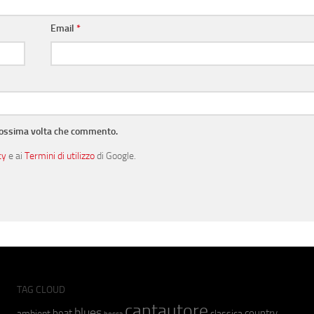
Email
*
prossima volta che commento.
cy
e ai
Termini di utilizzo
di Google.
TAG CLOUD
cantautore
blues
beat
country
ambient
classica