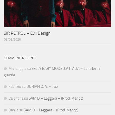
SIR PETROL – Evil Design
06/08/2026
COMMENTI RECENTI
Mariangela
su
SELLY BABY MODELLA ITALIA – Luna lei mi
guarda
Fabrizio
su
DORIAN O. A. – Tao
Valentina
su
SAM D – Leggera – (Prod. Manqc)
Danilo
su
SAM D – Leggera – (Prod. Manqc)