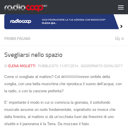
Salta al contenuto
PRIMA PAGINA
0
Svegliarsi nello spazio
DI
ELENA MIGLIETTI
· PUBBLICATO
11/07/2014
· AGGIORNATO
03/04/2017
Come vi svegliate al mattino? Col drìììììììììììììnnnnn orribile della
sveglia, con una bella musichina che riproduca il suono dell’acqua, con
la radio, o con la canzone preferita?
E’ importante il modo in cui si comincia la giornata, il sottofondo
musicale assume un ruolo fondamentale, soprattutto se invece che
dalla finestra, al mattino si dà un’occhiata fuori dai finestrini di uno
shuttle e il panorama è la Terra. Da mozzare il fiato.