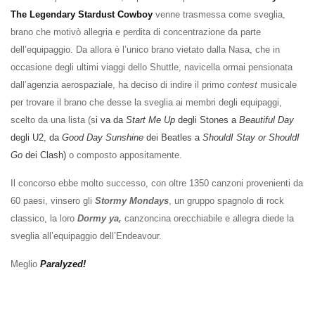
The Legendary Stardust Cowboy
venne trasmessa come sveglia,
brano che motivò allegria e perdita di concentrazione da parte
dell’equipaggio. Da allora è l’unico brano vietato dalla Nasa, che in
occasione degli ultimi viaggi dello Shuttle, navicella ormai pensionata
dall’agenzia aerospaziale, ha deciso di indire il primo
contest
musicale
per trovare il brano che desse la sveglia ai membri degli equipaggi,
scelto da una lista (s
i va da
Start Me Up
degli Stones a
Beautiful Day
degli U2, da
Good Day Sunshine
dei Beatles a
ShouldI Stay or ShouldI
Go
dei Clash)
o composto appositamente.
Il concorso ebbe molto successo, con oltre 1350 canzoni provenienti da
60 paesi, vinsero gli
Stormy Mondays
, un gruppo spagnolo di rock
classico, la loro
Dormy ya,
canzoncina orecchiabile e allegra diede la
sveglia all’equipaggio dell’Endeavour.
Meglio
Paralyzed!