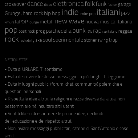
elettronica
dance
folk
funk
crossover
garage
fusion
disco
indie
italiani
jazz
hip hop
Grunge;
hard rock
indie pop
new wave
metal;
nuova musica italiana
laPOP
lounge
kimura
pop
punk
rap
psichedelia
reggae
prog
post rock
r&b
rap italiano
rock
soul
sperimentale
trap
stoner
ska
swing
rockabilly
NETIQUETTE
• Evita di URLARE. Ti sentiamo.
• Evita di scrivere lo stesso messaggio in più luoghi. Ti leggiamo.
• Evita in luoghi pubblici (forum, chat, community) polemiche e
questioni personali.
• Rispetta le idee altrui, le religioni e razze diverse dalla tua, non
bestemmiare né insultare altri utenti.
• Sentiti libero di esprimere le proprie idee, nei limiti
dell'educazione e del rispetto altrui.
• Non inviare messaggi pubblicitari, catene di Sant'Antonio o cose
simili.