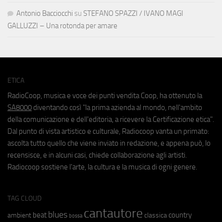
Antonio Bacciocchi
su
STEFANO SPAZZI / IVANO MAGI
GALLUZZI – Una rotonda per amare
ETICA
RadioCoop, musica e voce dei punti vendita Coop, ha ottenuto la
SA8000
diventando così "la prima azienda al mondo, nell'ambito
della comunicazione e dell'editoria, a ricevere la Certificazione etica".
Dal punto di vista artistico e culturale, Radiocoop vanta un primato:
ascolta tutto quello che viene inviato in redazione, e appena può, lo
recensisce, e in alcuni casi, chiede collaborazione agli artisti.
Radiocoop sostiene l'arte, la cultura e la musica di ogni genere.
TAG CLOUD
cantautore
blues
beat
country
ambient
classica
bossa