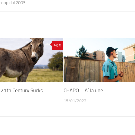
ocoop dal 2003.
0
21th Century Sucks
CHAPO – A’ la une
15/01/2023