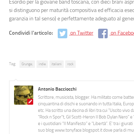
Esordio per la giovane band toscana, con dieci brani aspri e
si distinguono per maturità compositiva ed efficacia esecut
garanzia in tal senso) e perfettamente adeguato al gene
Condividi l'articolo:
on Twitter
on Facebo
Tag:
Grunge;
indie
italiani
rock
Antonio Bacciocchi
Scrittore, musicista, blogger. Ha militato come batter
cinquantina di dischi e suonando in tutta Italia, E
etc. Ha scritto una decina di libri tra cui "Uscito viv
"Rock n Spor"t, Gil Scott-Heron Il Bob Dylan Nero" e "
e i quotidiani “Il Manifesto” e “Libertà”. E' tra i gi
suo blog www.tonyface.blogspot.it dove parla di music