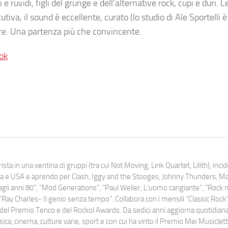
 ruvidi, figli del grunge e dell’alternative rock, cupi e duri. 
iva, il sound è eccellente, curato (lo studio di Ale Sportelli 
re. Una partenza più che convincente.
ok
ista in una ventina di gruppi (tra cui Not Moving, Link Quartet, Lilith), inc
uropa e USA e aprendo per Clash, Iggy and the Stooges, Johnny Thunders, 
o dagli anni 80", "Mod Generations", "Paul Weller, L’uomo cangiante", "Rock n
Ray Charles- Il genio senza tempo". Collabora con i mensili “Classic Rock”,
urati del Premio Tenco e del Rockol Awards. Da sedici anni aggiorna quotidia
a, cinema, culture varie, sport e con cui ha vinto il Premio Mei Musiclett