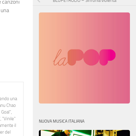
BLUPETROLIO – Sinfonia violenta
Le canzoni
è una
idendo una
Manu Chao
 Goal",
 "Vinile"
NUOVA MUSICA ITALIANA
namente il
er del