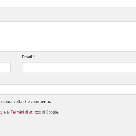
Email
*
prossima volta che commento.
cy
e ai
Termini di utilizzo
di Google.