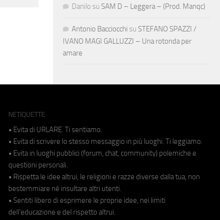
Danilo
su
SAM D – Leggera – (Prod. Manqc)
Antonio Bacciocchi
su
STEFANO SPAZZI /
IVANO MAGI GALLUZZI – Una rotonda per
amare
NETIQUETTE
• Evita di URLARE. Ti sentiamo.
• Evita di scrivere lo stesso messaggio in più luoghi. Ti leggiamo.
• Evita in luoghi pubblici (forum, chat, community) polemiche e
questioni personali.
• Rispetta le idee altrui, le religioni e razze diverse dalla tua, non
bestemmiare né insultare altri utenti.
• Sentiti libero di esprimere le proprie idee, nei limiti
dell'educazione e del rispetto altrui.