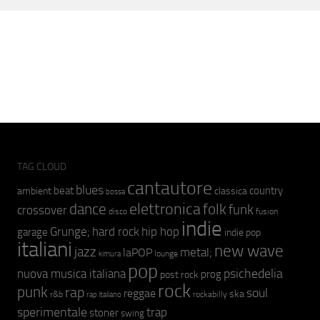
TAG CLOUD
cantautore
blues
beat
country
ambient
classica
bossa
elettronica
dance
folk
funk
crossover
fusion
disco
indie
hip hop
Grunge;
hard rock
garage
indie pop
italiani
new wave
jazz
metal;
laPOP
lounge
kimura
pop
psichedelia
nuova musica italiana
prog
post rock
rock
punk
rap
soul
reggae
ska
r&b
rockabilly
rap italiano
sperimentale
trap
stoner
swing