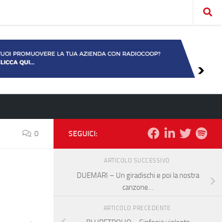
0
SEGUICI:
ARTICOLO SUCCESSIVO
DUEMARI – Un giradischi e poi la nostra
canzone…
ARTICOLO PRECEDENTE