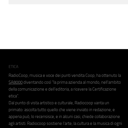
ETICA
RadioCoop, musica e voce dei punti vendita Coop, ha ottenuto la
SA8000
diventando così "la prima azienda al mondo, nell'ambito
della comunicazione e dell'editoria, a ricevere la Certificazione
etica".
Dal punto di vista artistico e culturale, Radiocoop vanta un
primato: ascolta tutto quello che viene inviato in redazione, e
appena può, lo recensisce, e in alcuni casi, chiede collaborazione
agli artisti. Radiocoop sostiene l'arte, la cultura e la musica di ogni