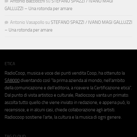
Antonio Bacciocchi
su
STEFANO SPAZZI / IVANO MAGI
GALLUZZI – Una rotonda per amare
Antonio Vasapollo
su
STEFANO SPAZZI / IVANO MAGI GALLUZZI
– Una rotonda per amare
ETICA
RadioCoop, musica e voce dei punti vendita Coop, ha ottenuto la
SA8000
diventando così "la prima azienda al mondo, nell'ambito
della comunicazione e dell'editoria, a ricevere la Certificazione etica".
Dal punto di vista artistico e culturale, Radiocoop vanta un primato:
ascolta tutto quello che viene inviato in redazione, e appena può, lo
recensisce, e in alcuni casi, chiede collaborazione agli artisti.
Radiocoop sostiene l'arte, la cultura e la musica di ogni genere.
TAG CLOUD