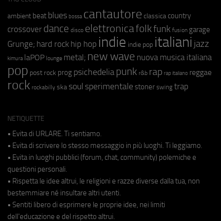
cantautore
blues
beat
country
ambient
classica
bossa
elettronica
dance
folk
funk
crossover
garage
fusion
disco
indie
italiani
jazz
hip hop
Grunge;
hard rock
indie pop
new wave
metal;
nuova musica italiana
laPOP
lounge
kimura
pop
punk
rap
psichedelia
reggae
prog
post rock
r&b
rap italiano
rock
soul
sperimentale
trap
stoner
ska
swing
rockabilly
NETIQUETTE
• Evita di URLARE. Ti sentiamo.
• Evita di scrivere lo stesso messaggio in più luoghi. Ti leggiamo.
• Evita in luoghi pubblici (forum, chat, community) polemiche e
questioni personali.
• Rispetta le idee altrui, le religioni e razze diverse dalla tua, non
bestemmiare né insultare altri utenti.
• Sentiti libero di esprimere le proprie idee, nei limiti
dell'educazione e del rispetto altrui.