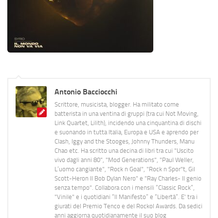
Antonio Bacciocchi
Scrittore, musicista, blogger. Ha militato come
batterista in una ventina di gruppi (tra cui Not Moving,
Link Quartet, Lilith), incidendo una cinquantina di dischi
e suonando in tutta Italia, Europa e USA e aprendo per
Clash, Iggy and the Stooges, Johnny Thunders, Manu
Chao etc. Ha scritto una decina di libri tra cui "Uscito
vivo dagli anni 80", "Mod Generations", "Paul Weller,
L’uomo cangiante", "Rock n Goal", "Rock n Spor"t, Gil
Scott-Heron Il Bob Dylan Nero" e "Ray Charles- Il genio
senza tempo". Collabora con i mensili “Classic Rock”,
"Vinile" e i quotidiani “Il Manifesto” e “Libertà”. E' tra i
giurati del Premio Tenco e del Rockol Awards. Da sedici
anni aggiorna quotidianamente il suo blog