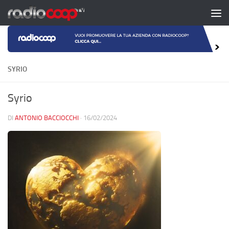
Salta al contenuto
SYRIO
Syrio
DI
ANTONIO BACCIOCCHI
·
16/02/2024