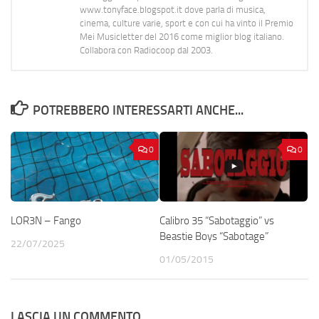
www.tonyface.blogspot.it dove parla di musica,
cinema, culture varie, sport e con cui ha vinto il Premio
Mei Musicletter del 2016 come miglior blog italiano.
Collabora con Radiocoop dal 2003.
POTREBBERO INTERESSARTI ANCHE...
0
0
LOR3N – Fango
Calibro 35 “Sabotaggio” vs
Beastie Boys “Sabotage”
22/07/2025
01/05/2015
LASCIA UN COMMENTO