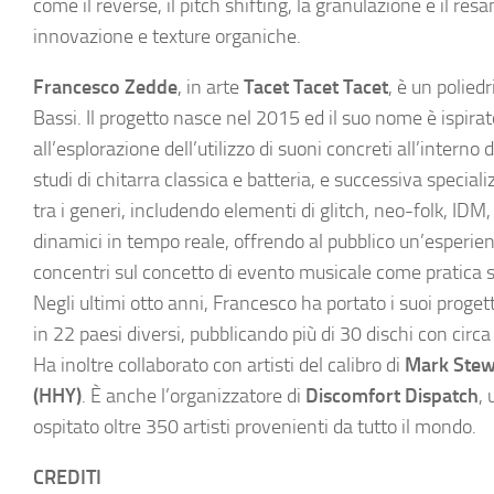
come il reverse, il pitch shifting, la granulazione e il re
innovazione e texture organiche.
Francesco Zedde
, in arte
Tacet Tacet Tacet
, è un polied
Bassi. Il progetto nasce nel 2015 ed il suo nome è ispira
all’esplorazione dell’utilizzo di suoni concreti all’inte
studi di chitarra classica e batteria, e successiva specia
tra i generi, includendo elementi di glitch, neo-folk, IDM
dinamici in tempo reale, offrendo al pubblico un’esperie
concentri sul concetto di evento musicale come pratica so
Negli ultimi otto anni, Francesco ha portato i suoi proget
in 22 paesi diversi, pubblicando più di 30 dischi con circa
Ha inoltre collaborato con artisti del calibro di
Mark Stew
(HHY)
. È anche l’organizzatore di
Discomfort Dispatch
,
ospitato oltre 350 artisti provenienti da tutto il mondo.
CREDITI