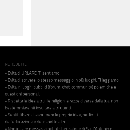
NETIQUETTE
• Evita di URLARE. Ti sentiamo.
• Evita di scrivere lo stesso messaggio in più luoghi. Ti leggiamo.
• Evita in luoghi pubblici (forum, chat, community) polemiche e
questioni personali.
• Rispetta le idee altrui, le religioni e razze diverse dalla tua, non
bestemmiare né insultare altri utenti.
• Sentiti libero di esprimere le proprie idee, nei limiti
dell'educazione e del rispetto altrui.
• Non inviare messaggi pubblicitari, catene di Sant'Antonio o