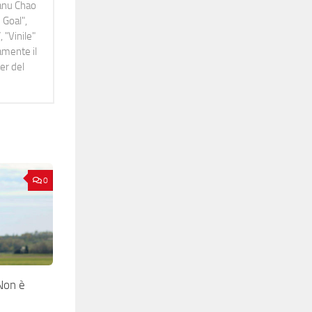
Manu Chao
 Goal",
 "Vinile"
namente il
er del
0
Non è