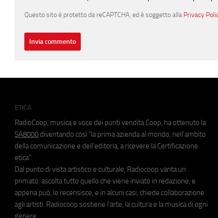
Questo sito è protetto da reCAPTCHA, ed è soggetto alla
Privacy Poli
ETICA
RadioCoop, musica e voce dei punti vendita Coop, ha ottenuto la
SA8000
diventando così "la prima azienda al mondo, nell'ambito
della comunicazione e dell'editoria, a ricevere la Certificazione
etica".
Dal punto di vista artistico e culturale, Radiocoop vanta un
primato: ascolta tutto quello che viene inviato in redazione, e
appena può, lo recensisce, e in alcuni casi, chiede collaborazione
agli artisti. Radiocoop sostiene l'arte, la cultura e la musica di ogni
genere.