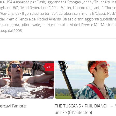
uropa e USA e aprendo per Clash, Iggy and the Stooges, Johnny Thunders, 
o dagli anni 80", "Mod Generations", "Paul Weller, L’uomo cangiante", "Rock n
Ray Charles- Il genio senza tempo". Collabora con i mensili “Classic Rock”,
urati del Premio Tenco e del Rockol Awards. Da sedici anni aggiorna quotidia
a, cinema, culture varie, sport e con cui ha vinto il Premio Mei Musiclett
ocoop dal 2003.
0
ercavi l’amore
THE TUSCANS / PHIL BIANCHI – 
un like (È l’autostop)