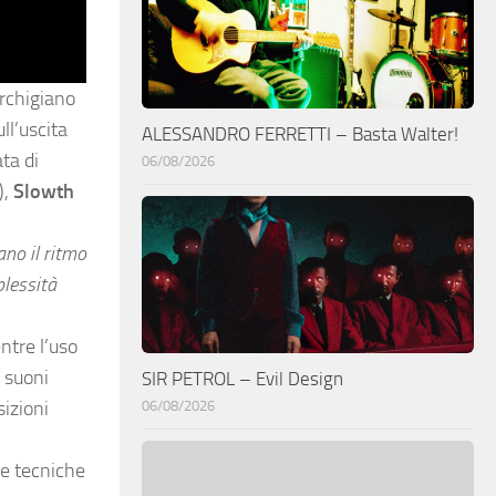
rchigiano
ll’uscita
ALESSANDRO FERRETTI – Basta Walter!
ta di
06/08/2026
),
Slowth
ano il ritmo
plessità
ntre l’uso
 suoni
SIR PETROL – Evil Design
izioni
06/08/2026
ve tecniche