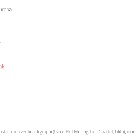
 Europa
r
ok
ista in una ventina di gruppi (tra cui Not Moving, Link Quartet, Lilith), inc