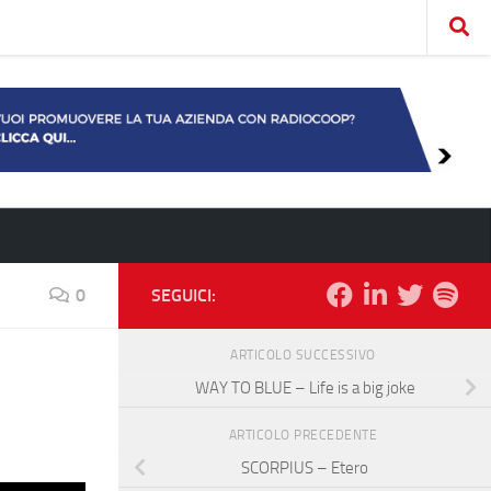
0
SEGUICI:
ARTICOLO SUCCESSIVO
WAY TO BLUE – Life is a big joke
ARTICOLO PRECEDENTE
SCORPIUS – Etero