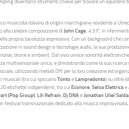
sampling diventano strumenti chiave per trovare un equilibrio t
rico musicista italiano di origini marchigiane residente a Utre
to alla celebre composizione di
John Cage
,
4’33”
, in riferimen
rno della propria tavolozza espressiva. Con un background che 
lizzazione in sound design e tecnologie audio, la sua produzion
, noise, drone e ambient. Dal vivo unisce sonorità elettroniche
nza multisensoriale unica, e dimostrando come la sua ricerca 
ciale, utilizzando metodi DIY per la loro creazione ed organi
ti musicali (tra cui spiccano
Tonto
e
Lampredonto
) su oltre 
 20 etichette indipendenti, tra cui
Econore
,
Selva Elettrica
e
art (Pop Group)
,
Lili Refrain
,
Dj DNA
e
Jonathan Uliel Sald
 un festival transnazionale dedicato alla musica improvvisata