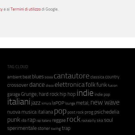
cy
e ai
Termini di utilizzo
di Google.
TAG CLOUD
cantautore
blues
beat
country
ambient
classica
bossa
elettronica
dance
folk
funk
crossover
fusion
disco
indie
hip hop
Grunge;
hard rock
garage
indie pop
italiani
new wave
jazz
metal;
laPOP
lounge
kimura
pop
psichedelia
nuova musica italiana
prog
post rock
rock
punk
rap
soul
reggae
ska
r&b
rockabilly
rap italiano
sperimentale
trap
stoner
swing