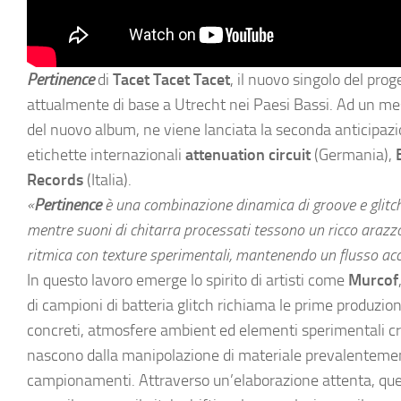
Pertinence
di
Tacet Tacet Tacet
, il nuovo singolo del p
attualmente di base a Utrecht nei Paesi Bassi. Ad un me
del nuovo album, ne viene lanciata la seconda anticipaz
etichette internazionali
attenuation circuit
(Germania),
Records
(Italia).
«
Pertinence
è una combinazione dinamica di groove e glitc
mentre suoni di chitarra processati tessono un ricco arazz
ritmica con texture sperimentali, mantenendo un flusso acc
In questo lavoro emerge lo spirito di artisti come
Murcof
di campioni di batteria glitch richiama le prime produzion
concreti, atmosfere ambient ed elementi sperimentali cre
nascono dalla manipolazione di materiale prevalentement
campionamenti. Attraverso un’elaborazione attenta, ques