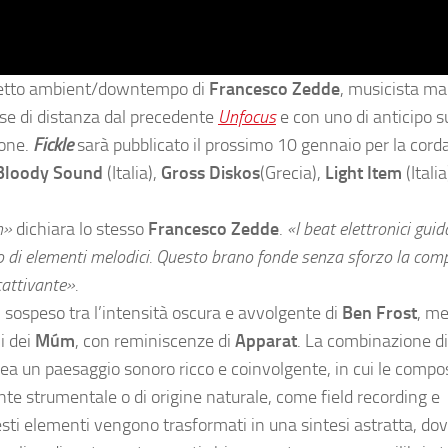
rogetto ambient/downtempo di
Francesco Zedde
, musicista ma
se di distanza dal precedente
Unfocus
e con uno di anticipo su
ione.
Fickle
sarà pubblicato il prossimo 10 gennaio per la corda
Bloody Sound
(Italia),
Gross Diskos
(Grecia),
Light Item
(Italia
h»
dichiara lo stesso
Francesco Zedde
.
«I beat elettronici guid
o di elementi melodici. Questo brano fonde senza sforzo la com
attivante».
, sospeso tra l’intensità oscura e avvolgente di
Ben Frost
, me
i dei
Múm
, con reminiscenze di
Apparat
. La combinazione di
a un paesaggio sonoro ricco e coinvolgente, in cui le compos
e strumentale o di origine naturale, come field recording e
ti elementi vengono trasformati in una sintesi astratta, do