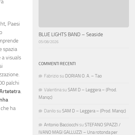
ra
cht, Paesi
to
BLUE LIGHTS BAND – Seaside
comprende
05/08/2026
e spazia
 a visuals
COMMENTI RECENTI
si
zzazione.
Fabrizio
su
DORIAN O. A. – Tao
600 palchi
Valentina
su
SAM D – Leggera – (Prod.
Artetetra
.
Manqc)
anha
, che ha
Danilo
su
SAM D – Leggera – (Prod. Manqc)
Antonio Bacciocchi
su
STEFANO SPAZZI /
IVANO MAGI GALLUZZI – Una rotonda per