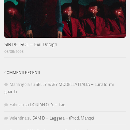
SIR PETROL – Evil Design
06/08/2026
COMMENTI RECENTI
Mariangela
su
SELLY BABY MODELLA ITALIA – Luna lei mi
guarda
Fabrizio
su
DORIAN O. A. – Tao
Valentina
su
SAM D – Leggera – (Prod. Manqc)