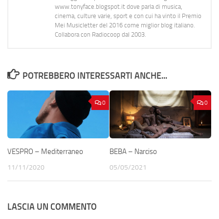
www.tonyface.blogspot.it dove parla di musica,
cinema, culture varie, sport e con cui ha vinto il Premio
Mei Musicletter del 2016 come miglior blog italiano.
Collabora con Radiocoop dal 2003.
POTREBBERO INTERESSARTI ANCHE...
0
0
VESPRO – Mediterraneo
BEBA – Narciso
11/11/2020
05/05/2021
LASCIA UN COMMENTO