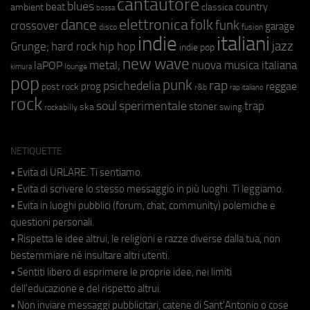
cantautore
blues
beat
country
ambient
classica
bossa
elettronica
dance
folk
funk
crossover
garage
fusion
disco
indie
italiani
jazz
hip hop
Grunge;
hard rock
indie pop
new wave
metal;
nuova musica italiana
laPOP
lounge
kimura
pop
punk
rap
psichedelia
reggae
prog
post rock
r&b
rap italiano
rock
soul
sperimentale
trap
stoner
ska
swing
rockabilly
NETIQUETTE
• Evita di URLARE. Ti sentiamo.
• Evita di scrivere lo stesso messaggio in più luoghi. Ti leggiamo.
• Evita in luoghi pubblici (forum, chat, community) polemiche e
questioni personali.
• Rispetta le idee altrui, le religioni e razze diverse dalla tua, non
bestemmiare né insultare altri utenti.
• Sentiti libero di esprimere le proprie idee, nei limiti
dell'educazione e del rispetto altrui.
• Non inviare messaggi pubblicitari, catene di Sant'Antonio o cose