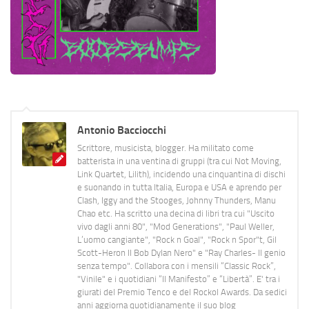
Antonio Bacciocchi
Scrittore, musicista, blogger. Ha militato come
batterista in una ventina di gruppi (tra cui Not Moving,
Link Quartet, Lilith), incidendo una cinquantina di dischi
e suonando in tutta Italia, Europa e USA e aprendo per
Clash, Iggy and the Stooges, Johnny Thunders, Manu
Chao etc. Ha scritto una decina di libri tra cui "Uscito
vivo dagli anni 80", "Mod Generations", "Paul Weller,
L’uomo cangiante", "Rock n Goal", "Rock n Spor"t, Gil
Scott-Heron Il Bob Dylan Nero" e "Ray Charles- Il genio
senza tempo". Collabora con i mensili “Classic Rock”,
"Vinile" e i quotidiani “Il Manifesto” e “Libertà”. E' tra i
giurati del Premio Tenco e del Rockol Awards. Da sedici
anni aggiorna quotidianamente il suo blog