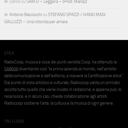
Danilo
su
SAM D – Leggera – (Prod. Manqc)
Antonio Bacciocchi
su
STEFANO SPAZZI / IVANO MAGI
GALLUZZI – Una rotonda per amare
ETICA
RadioCoop, musica e voce dei punti vendita Coop, ha ottenuto la
SA8000
diventando così "la prima azienda al mondo, nell'ambito
della comunicazione e dell'editoria, a ricevere la Certificazione etica".
Dal punto di vista artistico e culturale, Radiocoop vanta un primato:
ascolta tutto quello che viene inviato in redazione, e appena può, lo
recensisce, e in alcuni casi, chiede collaborazione agli artisti.
Radiocoop sostiene l'arte, la cultura e la musica di ogni genere.
TAG CLOUD