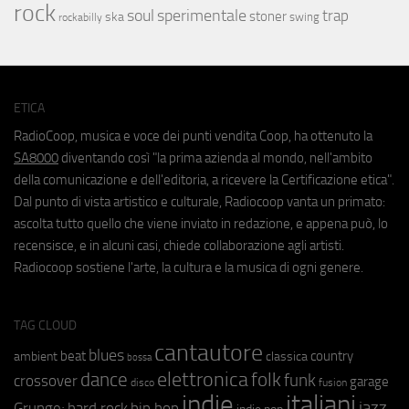
rock
soul
sperimentale
trap
stoner
ska
swing
rockabilly
ETICA
RadioCoop, musica e voce dei punti vendita Coop, ha ottenuto la
SA8000
diventando così "la prima azienda al mondo, nell'ambito
della comunicazione e dell'editoria, a ricevere la Certificazione etica".
Dal punto di vista artistico e culturale, Radiocoop vanta un primato:
ascolta tutto quello che viene inviato in redazione, e appena può, lo
recensisce, e in alcuni casi, chiede collaborazione agli artisti.
Radiocoop sostiene l'arte, la cultura e la musica di ogni genere.
TAG CLOUD
cantautore
blues
beat
country
ambient
classica
bossa
elettronica
dance
folk
funk
crossover
garage
fusion
disco
indie
italiani
jazz
hip hop
Grunge;
hard rock