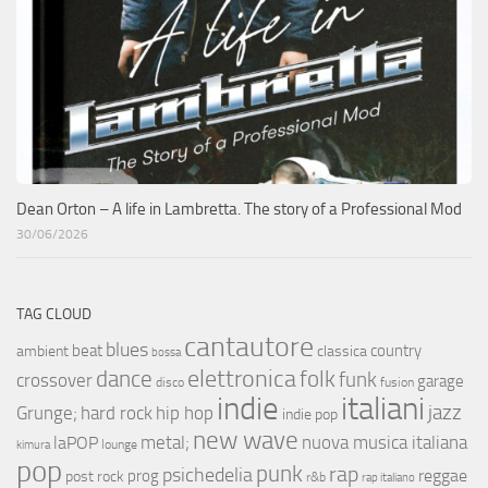
Dean Orton – A life in Lambretta. The story of a Professional Mod
30/06/2026
TAG CLOUD
cantautore
blues
beat
country
ambient
classica
bossa
elettronica
dance
folk
funk
crossover
garage
fusion
disco
indie
italiani
jazz
hip hop
Grunge;
hard rock
indie pop
new wave
metal;
nuova musica italiana
laPOP
lounge
kimura
pop
punk
rap
psichedelia
reggae
prog
post rock
r&b
rap italiano