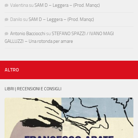
Valentina
su
SAM D – Leggera – (Prod. Manqc)
Danilo
su
SAM D – Leggera – (Prod. Manqc)
Antonio Bacciocchi
su
STEFANO SPAZZI / IVANO MAGI
GALLUZZI – Una rotonda per amare
ALTRO
LIBRI | RECENSIONI E CONSIGLI