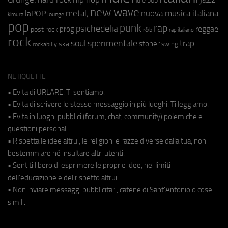
indie pop
new wave
metal;
nuova musica italiana
laPOP
lounge
kimura
pop
punk
rap
psichedelia
reggae
prog
post rock
r&b
rap italiano
rock
soul
sperimentale
trap
stoner
ska
swing
rockabilly
NETIQUETTE
• Evita di URLARE. Ti sentiamo.
• Evita di scrivere lo stesso messaggio in più luoghi. Ti leggiamo.
• Evita in luoghi pubblici (forum, chat, community) polemiche e
questioni personali.
• Rispetta le idee altrui, le religioni e razze diverse dalla tua, non
bestemmiare né insultare altri utenti.
• Sentiti libero di esprimere le proprie idee, nei limiti
dell'educazione e del rispetto altrui.
• Non inviare messaggi pubblicitari, catene di Sant'Antonio o cose
simili.