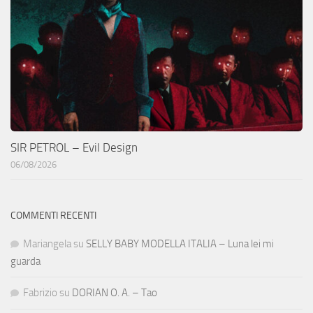
SIR PETROL – Evil Design
06/08/2026
COMMENTI RECENTI
Mariangela
su
SELLY BABY MODELLA ITALIA – Luna lei mi
guarda
Fabrizio
su
DORIAN O. A. – Tao