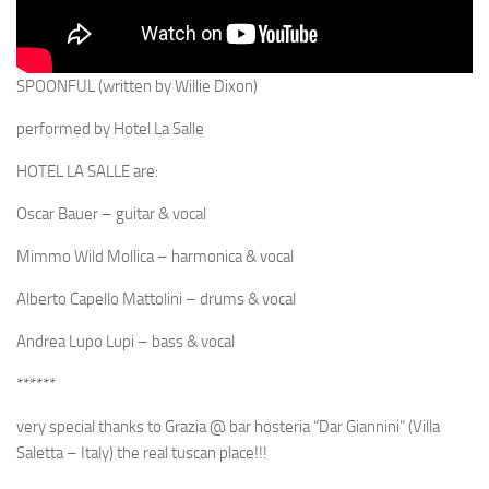
SPOONFUL (written by Willie Dixon)
performed by Hotel La Salle
HOTEL LA SALLE are:
Oscar Bauer – guitar & vocal
Mimmo Wild Mollica – harmonica & vocal
Alberto Capello Mattolini – drums & vocal
Andrea Lupo Lupi – bass & vocal
******
very special thanks to Grazia @ bar hosteria “Dar Giannini” (Villa
Saletta – Italy) the real tuscan place!!!