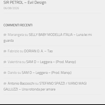
SIR PETROL – Evil Design
06/08/2026
COMMENTI RECENTI
Mariangela
su
SELLY BABY MODELLA ITALIA – Luna lei mi
guarda
Fabrizio
su
DORIAN O. A. – Tao
Valentina
su
SAM D – Leggera – (Prod. Manqc)
Danilo
su
SAM D – Leggera – (Prod. Manqc)
Antonio Bacciocchi
su
STEFANO SPAZZI / IVANO MAGI
GALLUZZI – Una rotonda per amare