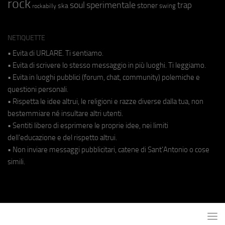
rock
soul
sperimentale
trap
stoner
ska
swing
rockabilly
NETIQUETTE
• Evita di URLARE. Ti sentiamo.
• Evita di scrivere lo stesso messaggio in più luoghi. Ti leggiamo.
• Evita in luoghi pubblici (forum, chat, community) polemiche e
questioni personali.
• Rispetta le idee altrui, le religioni e razze diverse dalla tua, non
bestemmiare né insultare altri utenti.
• Sentiti libero di esprimere le proprie idee, nei limiti
dell'educazione e del rispetto altrui.
• Non inviare messaggi pubblicitari, catene di Sant'Antonio o cose
simili.