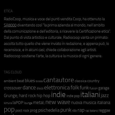
ETICA
RadioCoop, musica e voce dei punti vendita Coop, ha ottenuto la
SA8000
diventando così "la prima azienda al mondo, nell'ambito
della comunicazione e dell'editoria, a ricevere la Certificazione etica".
Dal punto di vista artistico e culturale, Radiocoop vanta un primato:
ascolta tutto quello che viene inviato in redazione, e appena può, lo
recensisce, e in alcuni casi, chiede collaborazione agli artisti.
Radiocoop sostiene l'arte, la cultura e la musica di ogni genere.
TAG CLOUD
cantautore
blues
beat
country
ambient
classica
bossa
elettronica
dance
folk
funk
crossover
garage
fusion
disco
indie
italiani
jazz
hip hop
Grunge;
hard rock
indie pop
new wave
metal;
nuova musica italiana
laPOP
lounge
kimura
pop
punk
rap
psichedelia
reggae
prog
post rock
r&b
rap italiano