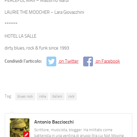
PEACEFUL MAX – Massimo Nardi
LAURIE THE MOOCHER – Lara Giovacchini
*******
HOTEL LA SALLE
dirty blues, rock & funk since 1993
Condividi l'articolo:
on Twitter
on Facebook
Tag:
blues rock
indie
italiani
rock
Antonio Bacciocchi
Scrittore, musicista, blogger. Ha militato come
batterista in una ventina di gruppi (tra cui Not Moving,