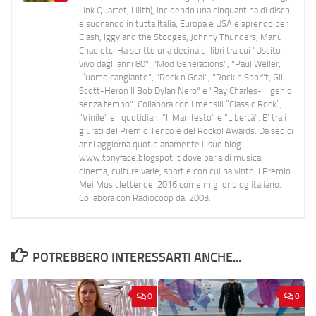
Link Quartet, Lilith), incidendo una cinquantina di dischi
e suonando in tutta Italia, Europa e USA e aprendo per
Clash, Iggy and the Stooges, Johnny Thunders, Manu
Chao etc. Ha scritto una decina di libri tra cui "Uscito
vivo dagli anni 80", "Mod Generations", "Paul Weller,
L’uomo cangiante", "Rock n Goal", "Rock n Spor"t, Gil
Scott-Heron Il Bob Dylan Nero" e "Ray Charles- Il genio
senza tempo". Collabora con i mensili “Classic Rock”,
"Vinile" e i quotidiani “Il Manifesto” e “Libertà”. E' tra i
giurati del Premio Tenco e del Rockol Awards. Da sedici
anni aggiorna quotidianamente il suo blog
www.tonyface.blogspot.it dove parla di musica,
cinema, culture varie, sport e con cui ha vinto il Premio
Mei Musicletter del 2016 come miglior blog italiano.
Collabora con Radiocoop dal 2003.
POTREBBERO INTERESSARTI ANCHE...
0
0