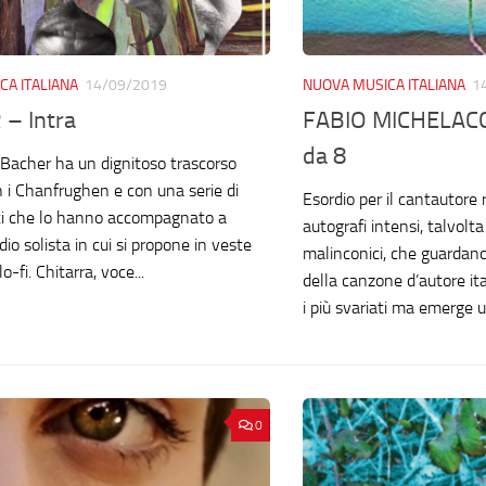
CA ITALIANA
14/09/2019
NUOVA MUSICA ITALIANA
1
– Intra
FABIO MICHELACCI
da 8
Bacher ha un dignitoso trascorso
n i Chanfrughen e con una serie di
Esordio per il cantautore
tti che lo hanno accompagnato a
autografi intensi, talvolta 
io solista in cui si propone in veste
malinconici, che guardano
o-fi. Chitarra, voce...
della canzone d’autore ita
i più svariati ma emerge u
0