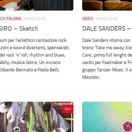
CA ITALIANA
16/09/2019
VIDEO
15/09/2019
IRO – Sketch
DALE SANDERS –
um per l’eclettico cantautore rock
Dale Sanders ritorna con 
zoni e sound divertenti, spensierati,
brano ‘Take me away’,tra
del rock ‘n’ roll, rhythm and blues,
Care’, primo full lenght 
billy, musica latina. Un incrocio
uscito per Feelmaker e F
 Edoardo Bennato e Paolo Belli,
gruppo Tanzan Music. Il vi
Maurizio...
0