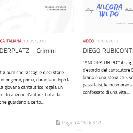
CA ITALIANA
10/09/2019
VIDEO
10/09/2019
ERPLATZ – Crimini
DIEGO RUBICONTI 
e
“ANCORA UN PO’” il singo
d’esordio del cantautore
album che raccoglie dieci storie
brano è una storia che, s
in prigione, prima, durante e dopo la
passi falsi, le incomprensi
a giovane cantautrice regala un
confessate di una vita....
ro di canzone d’autore, tinta da
che guardano a certo...
Pagina 415 di 518