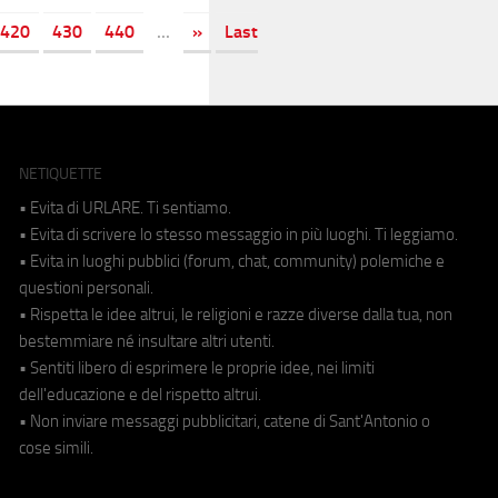
420
430
440
...
»
Last
NETIQUETTE
• Evita di URLARE. Ti sentiamo.
• Evita di scrivere lo stesso messaggio in più luoghi. Ti leggiamo.
• Evita in luoghi pubblici (forum, chat, community) polemiche e
questioni personali.
• Rispetta le idee altrui, le religioni e razze diverse dalla tua, non
bestemmiare né insultare altri utenti.
• Sentiti libero di esprimere le proprie idee, nei limiti
dell'educazione e del rispetto altrui.
• Non inviare messaggi pubblicitari, catene di Sant'Antonio o
cose simili.