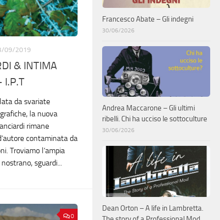
Francesco Abate – Gli indegni
30/06/2026
3/09/2019
DI & INTIMA
I.P.T
lata da svariate
Andrea Maccarone – Gli ultimi
grafiche, la nuova
ribelli. Chi ha ucciso le sottoculture
anciardi rimane
30/06/2026
 d’autore contaminata da
oni. Troviamo l’ampia
nostrano, sguardi...
Dean Orton – A life in Lambretta.
0
The story of a Professional Mod