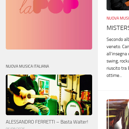
NUOVA MUSI
MISTERS
Secondo alb
veneto. Can
all’insegna 
swing, rocka
NUOVA MUSICA ITALIANA
riuscito tra
ottime...
ALESSANDRO FERRETTI – Basta Walter!
06/08/2026