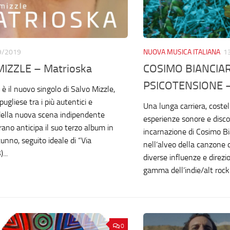
9/2019
NUOVA MUSICA ITALIANA
1
IZZLE – Matrioska
COSIMO BIANCIAR
PSICOTENSIONE – 
è il nuovo singolo di Salvo Mizzle,
ugliese tra i più autentici e
Una lunga carriera, costel
della nuova scena indipendente
esperienze sonore e disco
 brano anticipa il suo terzo album in
incarnazione di Cosimo Bi
tunno, seguito ideale di “Via
nell’alveo della canzone
...
diverse influenze e direzi
gamma dell’indie/alt rock 
0