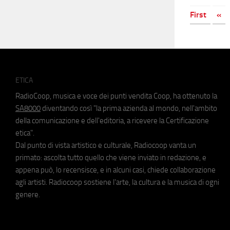
First
«
ETICA
RadioCoop, musica e voce dei punti vendita Coop, ha ottenuto la
SA8000
diventando così "la prima azienda al mondo, nell'ambito
della comunicazione e dell'editoria, a ricevere la Certificazione
etica".
Dal punto di vista artistico e culturale, Radiocoop vanta un
primato: ascolta tutto quello che viene inviato in redazione, e
appena può, lo recensisce, e in alcuni casi, chiede collaborazione
agli artisti. Radiocoop sostiene l'arte, la cultura e la musica di ogni
genere.