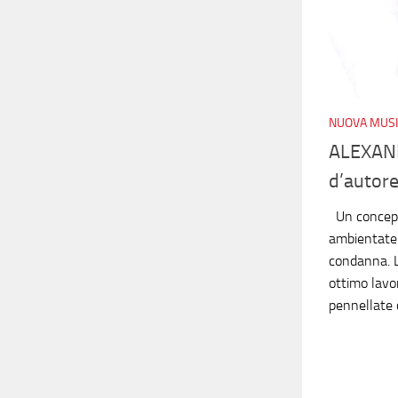
NUOVA MUSI
ALEXAND
d’autor
Un concept 
ambientate 
condanna. L
ottimo lavo
pennellate 