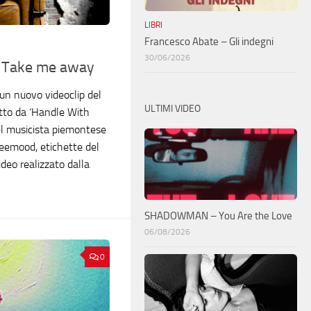
LIBRI
Francesco Abate – Gli indegni
30/06/2026
 Take me away
un nuovo videoclip del
ULTIMI VIDEO
tto da ‘Handle With
del musicista piemontese
reemood, etichette del
deo realizzato dalla
SHADOWMAN – You Are the Love
06/08/2026
0