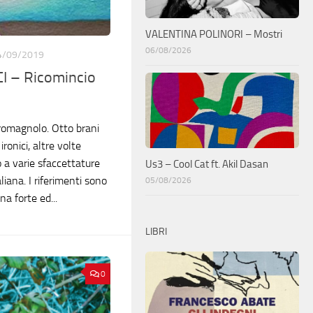
VALENTINA POLINORI – Mostri
06/08/2026
4/09/2019
 – Ricomincio
 romagnolo. Otto brani
ironici, altre volte
 a varie sfaccettature
Us3 – Cool Cat ft. Akil Dasan
liana. I riferimenti sono
05/08/2026
na forte ed...
LIBRI
0