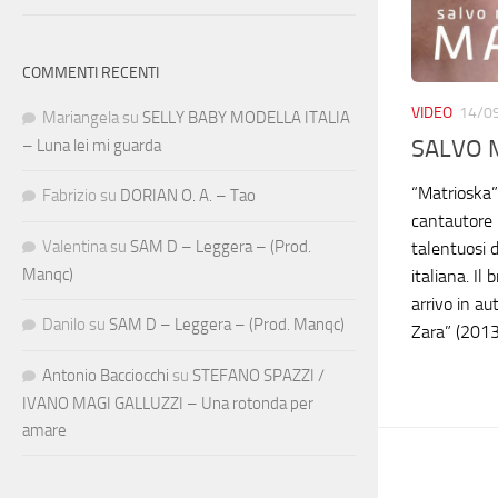
COMMENTI RECENTI
VIDEO
14/0
Mariangela
su
SELLY BABY MODELLA ITALIA
SALVO M
– Luna lei mi guarda
“Matrioska” 
Fabrizio
su
DORIAN O. A. – Tao
cantautore p
Valentina
su
SAM D – Leggera – (Prod.
talentuosi 
Manqc)
italiana. Il
arrivo in au
Danilo
su
SAM D – Leggera – (Prod. Manqc)
Zara” (2013)
Antonio Bacciocchi
su
STEFANO SPAZZI /
IVANO MAGI GALLUZZI – Una rotonda per
amare