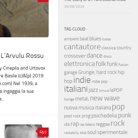
30/06/2026
TAG CLOUD
blues
beat
ambient
bossa
cantautore
country
classica
dance
L’Arvulu Rossu
crossover
disco
elettronica
folk
funk
fusion
y Cinepila and Urtovox
hip
Grunge;
hard rock
garage
re Basile (c)&(p) 2019
indie
hop
indie pop
x.com) Nel 1939, a
italiani
jazz
laPOP
a ingaggia la sua
kimura
new wave
metal;
...
lounge
pop
nuova musica italiana
punk
psichedelia
prog
post rock
rock
rap
reggae
r&b
rap italiano
soul
sperimentale
ska
0
rockabilly