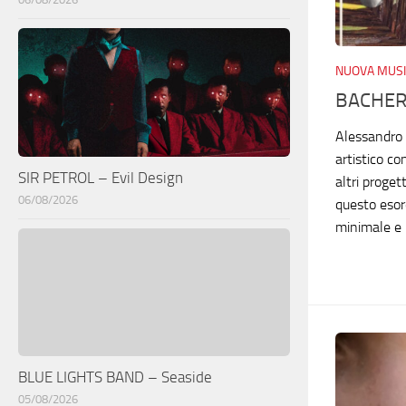
NUOVA MUSI
BACHER 
Alessandro 
artistico co
SIR PETROL – Evil Design
altri proge
06/08/2026
questo esord
minimale e l
BLUE LIGHTS BAND – Seaside
05/08/2026