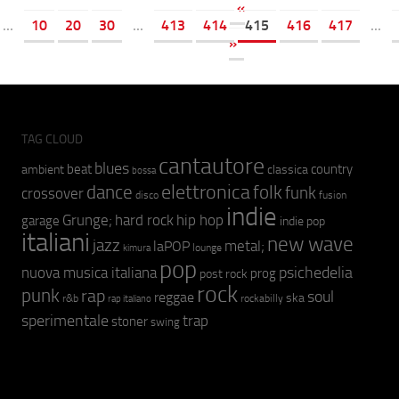
«
...
10
20
30
...
413
414
415
416
417
...
»
TAG CLOUD
cantautore
blues
beat
country
ambient
classica
bossa
elettronica
dance
folk
funk
crossover
fusion
disco
indie
hip hop
Grunge;
hard rock
garage
indie pop
italiani
new wave
jazz
metal;
laPOP
lounge
kimura
pop
psichedelia
nuova musica italiana
prog
post rock
rock
punk
rap
soul
reggae
ska
r&b
rockabilly
rap italiano
sperimentale
trap
stoner
swing