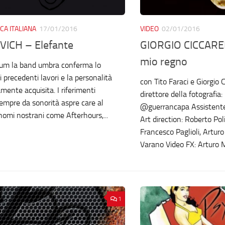
CA ITALIANA
17/01/2016
VIDEO
02/01/2016
ICH – Elefante
GIORGIO CICCAREL
mio regno
bum la band umbra conferma lo
 precedenti lavori e la personalità
con Tito Faraci e Giorgio C
mente acquisita. I riferimenti
direttore della fotografia:
empre da sonorità aspre care al
@guerrancapa Assistente 
nomi nostrani come Afterhours,...
Art direction: Roberto Po
Francesco Paglioli, Artu
Varano Video FX: Arturo M
1