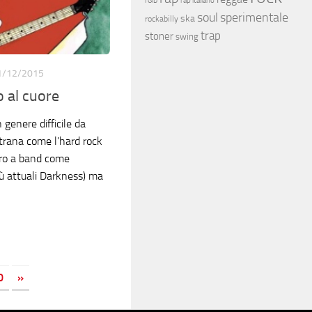
rap italiano
soul
sperimentale
ska
rockabilly
trap
stoner
swing
1/12/2015
 al cuore
genere difficile da
strana come l’hard rock
aro a band come
ù attuali Darkness) ma
0
»