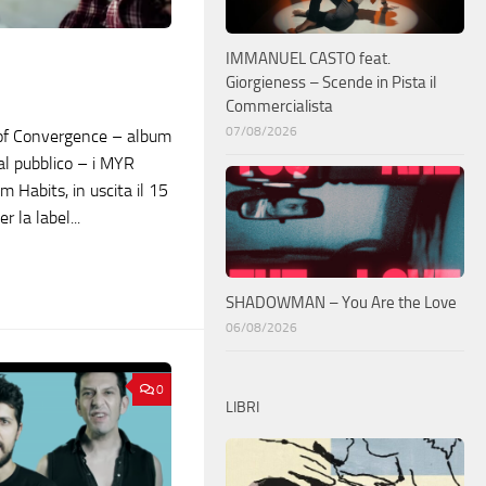
IMMANUEL CASTO feat.
Giorgieness – Scende in Pista il
Commercialista
07/08/2026
 of Convergence – album
dal pubblico – i MYR
 Habits, in uscita il 15
 la label...
SHADOWMAN – You Are the Love
06/08/2026
0
LIBRI