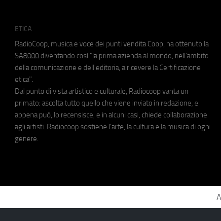
ETICA
RadioCoop, musica e voce dei punti vendita Coop, ha ottenuto la
SA8000
diventando così "la prima azienda al mondo, nell'ambito
della comunicazione e dell'editoria, a ricevere la Certificazione
etica".
Dal punto di vista artistico e culturale, Radiocoop vanta un
primato: ascolta tutto quello che viene inviato in redazione, e
appena può, lo recensisce, e in alcuni casi, chiede collaborazione
agli artisti. Radiocoop sostiene l'arte, la cultura e la musica di ogni
genere.
A