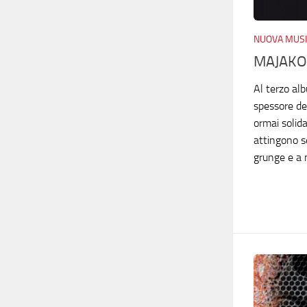
NUOVA MUSI
MAJAKOV
Al terzo al
spessore dei
ormai solida
attingono s
grunge e a 