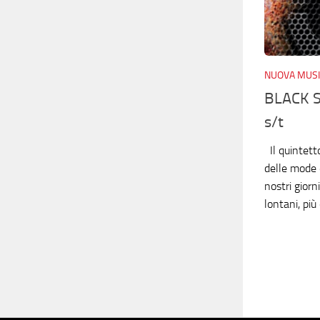
NUOVA MUSI
BLACK 
s/t
Il quintett
delle mode e
nostri gior
lontani, più