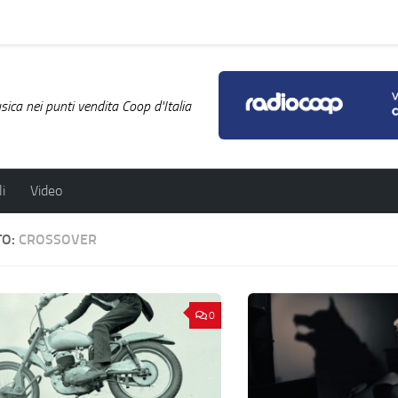
ica nei punti vendita Coop d'Italia
i
Video
TO:
CROSSOVER
0