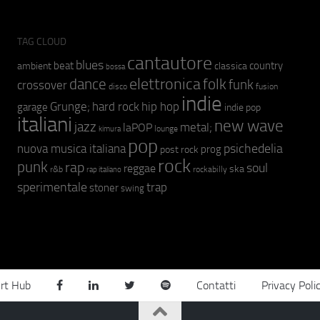
TAG CLOUD
cantautore
blues
beat
country
ambient
classica
bossa
elettronica
dance
folk
funk
crossover
fusion
disco
indie
hip hop
Grunge;
hard rock
garage
indie pop
italiani
new wave
jazz
metal;
laPOP
lounge
kimura
pop
psichedelia
nuova musica italiana
prog
post rock
rock
punk
rap
soul
reggae
ska
r&b
rockabilly
rap italiano
sperimentale
trap
stoner
swing
rt Hub
Contatti
Privacy Poli