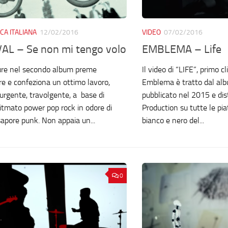
CA ITALIANA
12/02/2016
VIDEO
07/02/2016
VAL – Se non mi tengo volo
EMBLEMA – Life
ure nel secondo album preme
Il video di “LIFE”, primo cli
ore e confeziona un ottimo lavoro,
Emblema è tratto dal alb
urgente, travolgente, a base di
pubblicato nel 2015 e di
ritmato power pop rock in odore di
Production su tutte le piat
sapore punk. Non appaia un...
bianco e nero del...
0