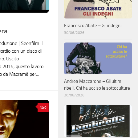
Francesco Abate – Gli indegni
era
30/06/2026
roduzione | Seenfilm Il
sordio con un disco di
no. Uscito
o 2015, questo lavoro
o da Macramè per...
Andrea Maccarone – Gli ultimi
ribelli. Chi ha ucciso le sottoculture
30/06/2026
0