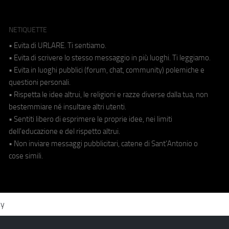
NETIQUETTE
• Evita di URLARE. Ti sentiamo.
• Evita di scrivere lo stesso messaggio in più luoghi. Ti leggiamo.
• Evita in luoghi pubblici (forum, chat, community) polemiche e
questioni personali.
• Rispetta le idee altrui, le religioni e razze diverse dalla tua, non
bestemmiare né insultare altri utenti.
• Sentiti libero di esprimere le proprie idee, nei limiti
dell'educazione e del rispetto altrui.
• Non inviare messaggi pubblicitari, catene di Sant'Antonio o
cose simili.
cy