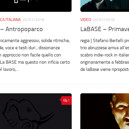
CA ITALIANA
20/01/2016
VIDEO
20/01/2016
– Antropoparco
LaBASE – Primav
nicamente aggressivi, solide ritmiche,
regia | Stefano Bertelli p
de, voce e testi duri , dissonanze
trio abruzzese arriva all’e
n approccio non facile quello con
scabro indie-rock in italia
e La BASE ma questo non inficia certo
originariamente a febbrai
l lavoro,...
de laBase viene ripropost
1