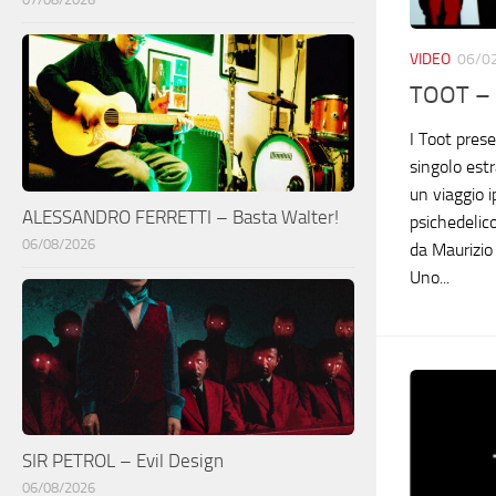
VIDEO
06/0
TOOT – 
I Toot pres
singolo estr
un viaggio 
ALESSANDRO FERRETTI – Basta Walter!
psichedelico
06/08/2026
da Maurizio
Uno...
SIR PETROL – Evil Design
06/08/2026