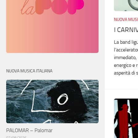
NUOVA MUSI
I CARNI
La band lig
l’accelerat
immediato, 
energico e 
NUOVA MUSICA ITALIANA
asperità di 
PALOMAR – Palomar
07/08/2026