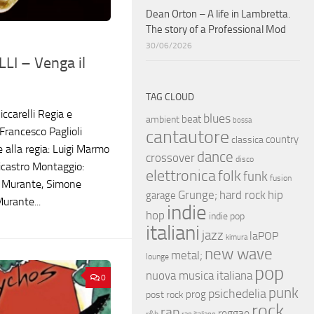
Dean Orton – A life in Lambretta.
The story of a Professional Mod
30/06/2026
LI – Venga il
TAG CLOUD
iccarelli Regia e
blues
beat
ambient
bossa
 Francesco Paglioli
cantautore
country
classica
alla regia: Luigi Marmo
dance
crossover
disco
licastro Montaggio:
elettronica
folk
funk
fusion
ro Murante, Simone
hip
Grunge;
hard rock
garage
urante...
indie
hop
indie pop
italiani
jazz
laPOP
kimura
new wave
metal;
lounge
pop
nuova musica italiana
0
punk
psichedelia
prog
post rock
rock
rap
reggae
r&b