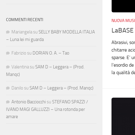
COMMENTI RECENTI
NUOVA MUSI
LaBASE 
Mariangela
su
SELLY BABY MODELLA ITALIA
– Luna lei mi guarda
Abrasivi, so
chitarre aci
Fabrizio
su
DORIAN O. A. – Tao
sparse. E’ u
l’esordio d
Valentina
su
SAM D – Leggera – (Prod.
la qualità de
Manqc)
Danilo
su
SAM D – Leggera – (Prod. Manqc)
Antonio Bacciocchi
su
STEFANO SPAZZI /
IVANO MAGI GALLUZZI – Una rotonda per
amare