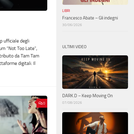
LIBRI
Francesco Abate – Gli indegni
30/06/2026
p ufficiale degli
ULTIMI VIDEO
um “Not Too Late”,
stribuito da Tam Tam
taforme digitali. Il
DARK.D – Keep Moving On
07/08/2026
0