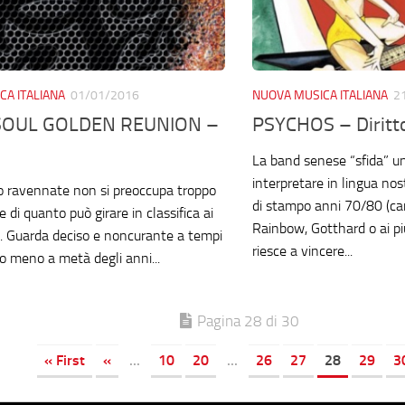
CA ITALIANA
01/01/2016
NUOVA MUSICA ITALIANA
2
SOUL GOLDEN REUNION –
PSYCHOS – Diritto
La band senese “sfida” un 
interpretare in lingua no
o ravennate non si preoccupa troppo
di stampo anni 70/80 (c
 di quanto può girare in classifica ai
Rainbow, Gotthard o ai pi
ni. Guarda deciso e noncurante a tempi
riesce a vincere...
 o meno a metà degli anni...
Pagina 28 di 30
« First
«
...
10
20
...
26
27
28
29
3