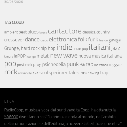
30/06/2026
TAG CLOUD
cantautore
blues
beat
country
ambient
classica
bossa
elettronica
dance
folk
funk
crossover
garage
fusion
disco
indie
italiani
jazz
hip hop
Grunge;
hard rock
indie pop
new wave
metal;
nuova musica italiana
laPOP
lounge
kimura
pop
punk
rap
psichedelia
reggae
prog
post rock
r&b
rap italiano
rock
soul
sperimentale
trap
stoner
ska
swing
rockabilly
ETICA
RadioCoop, musica e voce dei punti vendita Coop, ha ottenuto la
SA8000
diventando così "la prima azienda al mondo, nell'ambito
della comunicazione e dell'editoria, a ricevere la Certificazione etica".