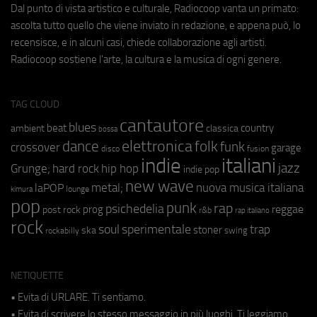
Dal punto di vista artistico e culturale, Radiocoop vanta un primato:
ascolta tutto quello che viene inviato in redazione, e appena può, lo
recensisce, e in alcuni casi, chiede collaborazione agli artisti.
Radiocoop sostiene l'arte, la cultura e la musica di ogni genere.
TAG CLOUD
cantautore
blues
beat
country
ambient
classica
bossa
elettronica
dance
folk
funk
crossover
garage
fusion
disco
indie
italiani
jazz
hip hop
Grunge;
hard rock
indie pop
new wave
metal;
nuova musica italiana
laPOP
lounge
kimura
pop
punk
rap
psichedelia
reggae
prog
post rock
r&b
rap italiano
rock
soul
sperimentale
trap
stoner
ska
swing
rockabilly
NETIQUETTE
• Evita di URLARE. Ti sentiamo.
• Evita di scrivere lo stesso messaggio in più luoghi. Ti leggiamo.