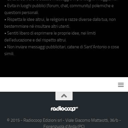
• Evita in luoghi pubblici (forum, chat, community) polemiche e
questioni personali.
• Rispetta le idee altrui, le religioni e razze diverse dalla tua, non
bestemmiare né insultare altri utenti.
• Sentiti libero di esprimere le proprie idee, nei limiti
dell'educazione e del rispetto altrui.
• Non inviare messaggi pubblicitari, catene di Sant'Antonio o cose
simili.
© 2015 - Radiocoop Edizioni srl - Viale Giacomo Matteotti, 36/b -
Fiorenzuola d'Arda (PC)