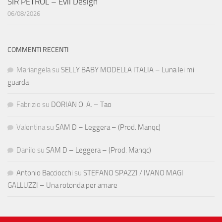
SIR PETROL – Evil Design
06/08/2026
COMMENTI RECENTI
Mariangela
su
SELLY BABY MODELLA ITALIA – Luna lei mi
guarda
Fabrizio
su
DORIAN O. A. – Tao
Valentina
su
SAM D – Leggera – (Prod. Manqc)
Danilo
su
SAM D – Leggera – (Prod. Manqc)
Antonio Bacciocchi
su
STEFANO SPAZZI / IVANO MAGI
GALLUZZI – Una rotonda per amare