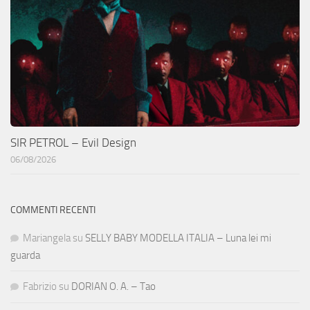
SIR PETROL – Evil Design
06/08/2026
COMMENTI RECENTI
Mariangela
su
SELLY BABY MODELLA ITALIA – Luna lei mi
guarda
Fabrizio
su
DORIAN O. A. – Tao