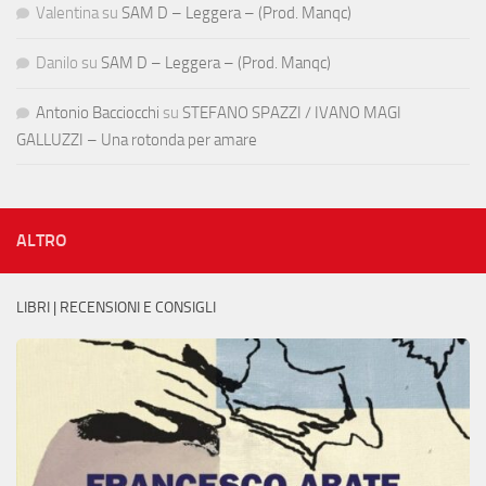
Valentina
su
SAM D – Leggera – (Prod. Manqc)
Danilo
su
SAM D – Leggera – (Prod. Manqc)
Antonio Bacciocchi
su
STEFANO SPAZZI / IVANO MAGI
GALLUZZI – Una rotonda per amare
ALTRO
LIBRI | RECENSIONI E CONSIGLI