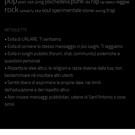
pop
punk
rap
psichedelia
reggae
prog
post rock
r&b
rap italiano
rock
soul
sperimentale
trap
stoner
ska
swing
rockabilly
NETIQUETTE
• Evita di URLARE. Ti sentiamo.
• Evita di scrivere lo stesso messaggio in più luoghi. Ti leggiamo.
• Evita in luoghi pubblici (forum, chat, community) polemiche e
questioni personali.
• Rispetta le idee altrui, le religioni e razze diverse dalla tua, non
bestemmiare né insultare altri utenti.
• Sentiti libero di esprimere le proprie idee, nei limiti
dell'educazione e del rispetto altrui.
• Non inviare messaggi pubblicitari, catene di Sant'Antonio o cose
simili.