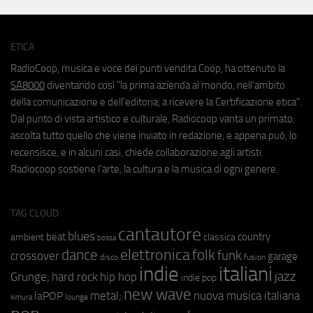
ETICA
RadioCoop, musica e voce dei punti vendita Coop, ha ottenuto la
SA8000
diventando così "la prima azienda al mondo, nell'ambito
della comunicazione e dell'editoria, a ricevere la Certificazione etica".
Dal punto di vista artistico e culturale, Radiocoop vanta un primato:
ascolta tutto quello che viene inviato in redazione, e appena può, lo
recensisce, e in alcuni casi, chiede collaborazione agli artisti.
Radiocoop sostiene l'arte, la cultura e la musica di ogni genere.
TAG CLOUD
cantautore
blues
beat
country
ambient
classica
bossa
elettronica
dance
folk
funk
crossover
garage
fusion
disco
indie
italiani
jazz
hip hop
Grunge;
hard rock
indie pop
new wave
metal;
nuova musica italiana
laPOP
lounge
kimura