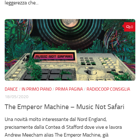
leggerezza che...
0
DANCE
/
IN PRIMO PIANO
/
PRIMA PAGINA
/
RADIOCOOP CONSIGLIA
18/05/2020
The Emperor Machine – Music Not Safari
Una novità molto interessante dal Nord England,
precisamente dalla Contea di Stafford dove vive e lavora
Andrew Meecham alias The Emperor Machine, già