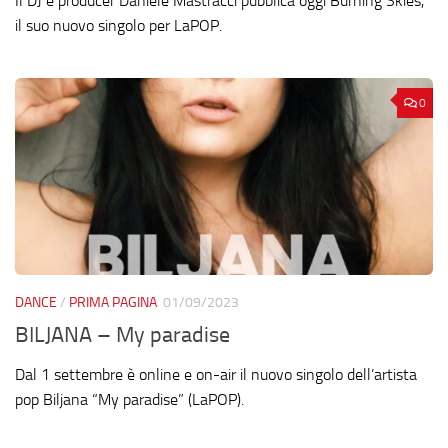
Il DJ e producer Daniele Mastracci pubblica oggi Burning Skies,
il suo nuovo singolo per LaPOP.
0
DANCE
/
PRIMA PAGINA
01/09/2023
BILJANA – My paradise
Dal 1 settembre è online e on-air il nuovo singolo dell’artista
pop Biljana “My paradise” (LaPOP).