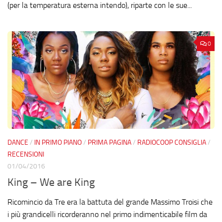
(per la temperatura esterna intendo), riparte con le sue...
0
DANCE
/
IN PRIMO PIANO
/
PRIMA PAGINA
/
RADIOCOOP CONSIGLIA
/
RECENSIONI
01/04/2016
King – We are King
Ricomincio da Tre era la battuta del grande Massimo Troisi che
i più grandicelli ricorderanno nel primo indimenticabile film da