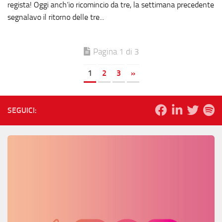
regista! Oggi anch’io ricomincio da tre, la settimana precedente
segnalavo il ritorno delle tre...
Pagina 1 di 3
1
2
3
»
SEGUICI: