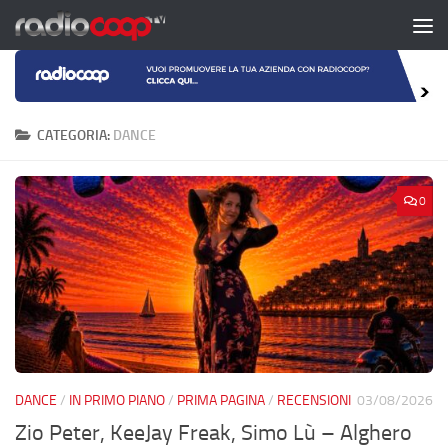
Salta al contenuto
CATEGORIA:
DANCE
0
DANCE
/
IN PRIMO PIANO
/
PRIMA PAGINA
/
RECENSIONI
03/08/2026
Zio Peter, KeeJay Freak, Simo Lù – Alghero