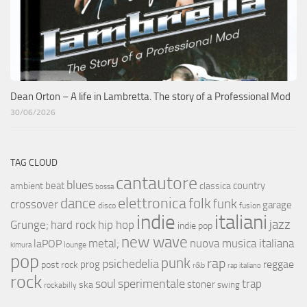
Dean Orton – A life in Lambretta. The story of a Professional Mod
30/06/2026
TAG CLOUD
cantautore
blues
beat
country
ambient
classica
bossa
elettronica
dance
folk
funk
crossover
garage
fusion
disco
indie
italiani
jazz
hip hop
Grunge;
hard rock
indie pop
new wave
metal;
nuova musica italiana
laPOP
lounge
kimura
pop
punk
rap
psichedelia
reggae
prog
post rock
r&b
rap italiano
rock
soul
sperimentale
trap
stoner
ska
swing
rockabilly