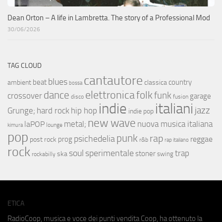
Dean Orton – A life in Lambretta. The story of a Professional Mod
30/06/2026
TAG CLOUD
cantautore
blues
beat
country
ambient
classica
bossa
elettronica
dance
folk
funk
crossover
garage
fusion
disco
indie
italiani
jazz
hip hop
Grunge;
hard rock
indie pop
new wave
metal;
nuova musica italiana
laPOP
lounge
kimura
pop
punk
rap
psichedelia
reggae
prog
post rock
r&b
rap italiano
rock
soul
sperimentale
trap
stoner
ska
swing
rockabilly
ETICA
RadioCoop, musica e voce dei punti vendita Coop, ha ottenuto la