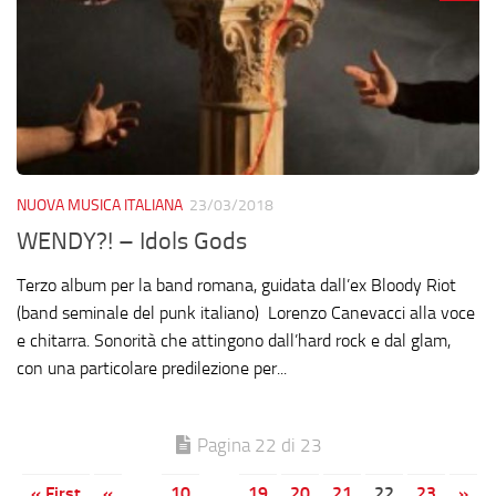
NUOVA MUSICA ITALIANA
23/03/2018
WENDY?! – Idols Gods
Terzo album per la band romana, guidata dall’ex Bloody Riot
(band seminale del punk italiano) Lorenzo Canevacci alla voce
e chitarra. Sonorità che attingono dall’hard rock e dal glam,
con una particolare predilezione per...
Pagina 22 di 23
« First
«
...
10
...
19
20
21
22
23
»