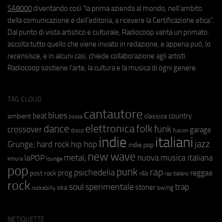
SA8000
diventando così "la prima azienda al mondo, nell'ambito
della comunicazione e dell'editoria, a ricevere la Certificazione etica".
Dal punto di vista artistico e culturale, Radiocoop vanta un primato:
ascolta tutto quello che viene inviato in redazione, e appena può, lo
recensisce, e in alcuni casi, chiede collaborazione agli artisti.
Radiocoop sostiene l'arte, la cultura e la musica di ogni genere.
TAG CLOUD
cantautore
blues
beat
country
ambient
classica
bossa
elettronica
dance
folk
funk
crossover
garage
fusion
disco
indie
italiani
jazz
hip hop
Grunge;
hard rock
indie pop
new wave
metal;
nuova musica italiana
laPOP
lounge
kimura
pop
punk
rap
psichedelia
reggae
prog
post rock
r&b
rap italiano
rock
soul
sperimentale
trap
stoner
ska
swing
rockabilly
NETIQUETTE