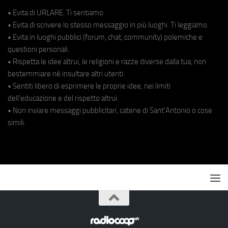
• Evita di URLARE. Ti sentiamo.
• Evita di scrivere lo stesso messaggio in più luoghi. Ti leggiamo.
• Evita in luoghi pubblici (forum, chat, community) polemiche e
questioni personali.
• Rispetta le idee altrui, le religioni e razze diverse dalla tua, non
bestemmiare né insultare altri utenti.
• Sentiti libero di esprimere le proprie idee, nei limiti
dell'educazione e del rispetto altrui.
• Non inviare messaggi pubblicitari, catene di Sant'Antonio o cose
simili.