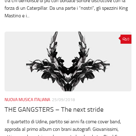
tra chi demolisce di più con bordate sonore distruttive con la
forza di un Caterpillar. Da una parte i “nostri”, gli spezzini King
Mastino e i...
0
NUOVA MUSICA ITALIANA
25/09/2018
THE GANGSTERS – The next stride
Il quartetto di Udine, partito sei anni fa come cover band,
approda al primo album con brani autografi. Giovanissimi,