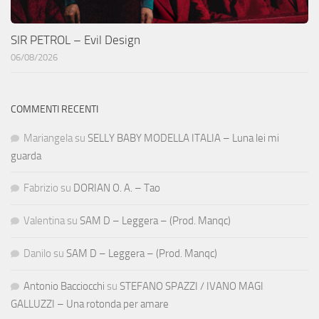
SIR PETROL – Evil Design
06/08/2026
COMMENTI RECENTI
Mariangela
su
SELLY BABY MODELLA ITALIA – Luna lei mi
guarda
Fabrizio
su
DORIAN O. A. – Tao
Valentina
su
SAM D – Leggera – (Prod. Manqc)
Danilo
su
SAM D – Leggera – (Prod. Manqc)
Antonio Bacciocchi
su
STEFANO SPAZZI / IVANO MAGI
GALLUZZI – Una rotonda per amare