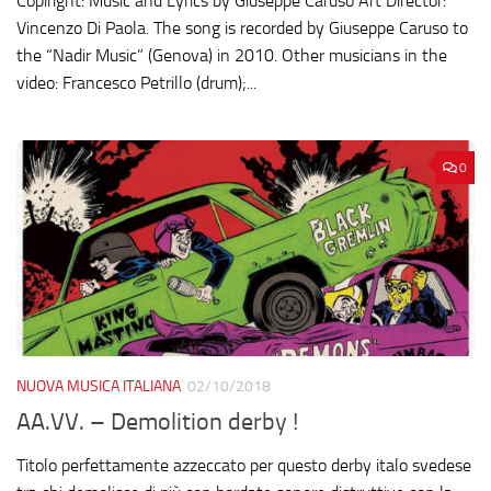
Copiright: Music and Lyrics by Giuseppe Caruso Art Director:
Vincenzo Di Paola. The song is recorded by Giuseppe Caruso to
the “Nadir Music” (Genova) in 2010. Other musicians in the
video: Francesco Petrillo (drum);...
0
NUOVA MUSICA ITALIANA
02/10/2018
AA.VV. – Demolition derby !
Titolo perfettamente azzeccato per questo derby italo svedese