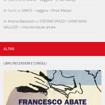
Danilo
su
SAM D – Leggera – (Prod. Manqc)
Antonio Bacciocchi
su
STEFANO SPAZZI / IVANO MAGI
GALLUZZI – Una rotonda per amare
ALTRO
LIBRI | RECENSIONI E CONSIGLI