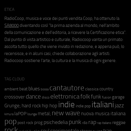
ETICA
RadioCoop, musica e voce dei punti vendita Coop, ha ottenuto la
SA8000
diventando così "la prima azienda al mondo, nell'ambito
della comunicazione e dell'editoria, a ricevere la Certificazione etica".
Dal punto di vista artistico e culturale, Radiocoop vanta un primato:
ascolta tutto quello che viene inviato in redazione, e appena può, lo
recensisce, e in alcuni casi, chiede collaborazione agli artisti.
Radiocoop sostiene l'arte, la cultura e la musica di ogni genere.
TAG CLOUD
cantautore
blues
beat
country
ambient
classica
bossa
elettronica
dance
folk
funk
crossover
garage
fusion
disco
indie
italiani
jazz
hip hop
Grunge;
hard rock
indie pop
new wave
metal;
nuova musica italiana
laPOP
lounge
kimura
pop
punk
rap
psichedelia
reggae
prog
post rock
r&b
rap italiano
rock
soul
sperimentale
trap
stoner