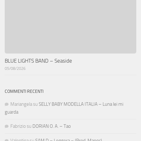
BLUE LIGHTS BAND – Seaside
05/08/2026
COMMENTI RECENTI
Mariangela
su
SELLY BABY MODELLA ITALIA – Luna lei mi
guarda
Fabrizio
su
DORIAN O. A. – Tao
Valentina
su
SAM D – Leggera – (Prod. Manqc)