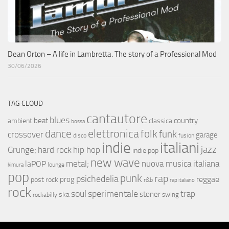
Dean Orton – A life in Lambretta. The story of a Professional Mod
30/06/2026
TAG CLOUD
cantautore
blues
beat
country
ambient
classica
bossa
elettronica
dance
folk
funk
crossover
garage
fusion
disco
indie
italiani
jazz
hip hop
Grunge;
hard rock
indie pop
new wave
metal;
nuova musica italiana
laPOP
lounge
kimura
pop
punk
rap
psichedelia
reggae
prog
post rock
r&b
rap italiano
rock
soul
sperimentale
trap
stoner
ska
swing
rockabilly