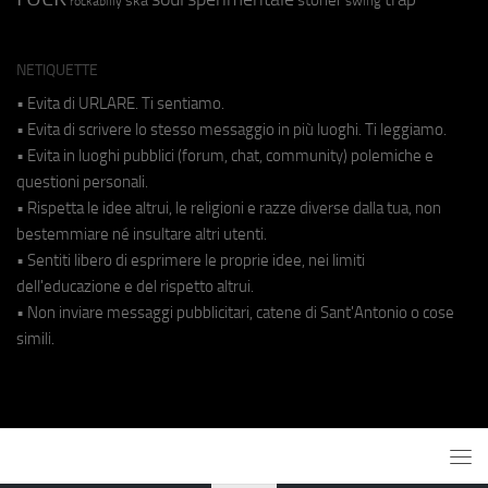
ska
swing
rockabilly
NETIQUETTE
• Evita di URLARE. Ti sentiamo.
• Evita di scrivere lo stesso messaggio in più luoghi. Ti leggiamo.
• Evita in luoghi pubblici (forum, chat, community) polemiche e
questioni personali.
• Rispetta le idee altrui, le religioni e razze diverse dalla tua, non
bestemmiare né insultare altri utenti.
• Sentiti libero di esprimere le proprie idee, nei limiti
dell'educazione e del rispetto altrui.
• Non inviare messaggi pubblicitari, catene di Sant'Antonio o cose
simili.