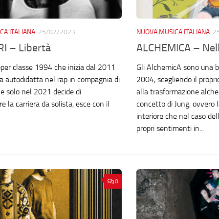
CA ITALIANA
25/02/2023
NUOVA MUSICA ITALIANA
2
I – Libertà
ALCHEMICA – Nell
apper classe 1994 che inizia dal 2011
Gli AlchemicA sono una b
da autodidatta nel rap in compagnia di
2004, scegliendo il propr
e solo nel 2021 decide di
alla trasformazione alche
e la carriera da solista, esce con il
concetto di Jung, ovvero 
interiore che nel caso del
propri sentimenti in...
0