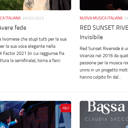
CA ITALIANA
26/02/2023
NUOVA MUSICA ITALIANA
2
Avere fede
RED SUNSET RIVE
Invisibile
ta livornese che stupì tutti per la sua
per la sua voce elegante nella
Red Sunset Riverside è u
X Factor 2021 (in cui raggiunse fra
Vicenza nel 2016 da quatt
ittura la semifinale), torna a farci
passione per la musica ro
.
unirsi in un progetto mol
hanno colpito fin dal...
0