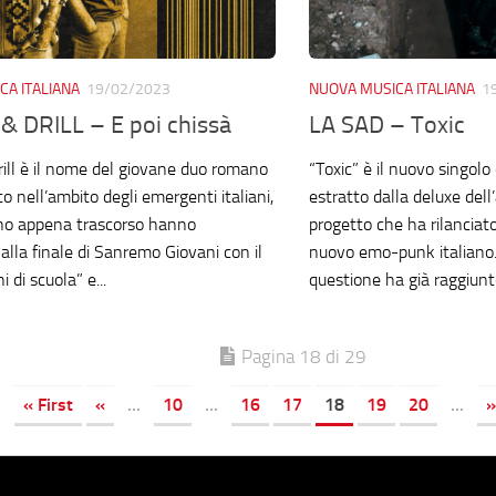
CA ITALIANA
19/02/2023
NUOVA MUSICA ITALIANA
1
 DRILL – E poi chissà
LA SAD – Toxic
ll è il nome del giovane duo romano
“Toxic” è il nuovo singolo
 nell’ambito degli emergenti italiani,
estratto dalla deluxe dell
no appena trascorso hanno
progetto che ha rilanciat
alla finale di Sanremo Giovani con il
nuovo emo-punk italiano. 
 di scuola” e...
questione ha già raggiunto
Pagina 18 di 29
« First
«
...
10
...
16
17
18
19
20
...
»