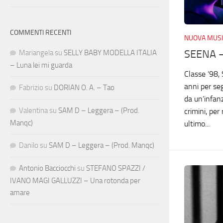
COMMENTI RECENTI
NUOVA MUSI
SEENA –
Mariangela
su
SELLY BABY MODELLA ITALIA
– Luna lei mi guarda
Classe ‘98, 
anni per se
Fabrizio
su
DORIAN O. A. – Tao
da un’infanz
Valentina
su
SAM D – Leggera – (Prod.
crimini, per 
Manqc)
ultimo...
Danilo
su
SAM D – Leggera – (Prod. Manqc)
Antonio Bacciocchi
su
STEFANO SPAZZI /
IVANO MAGI GALLUZZI – Una rotonda per
amare