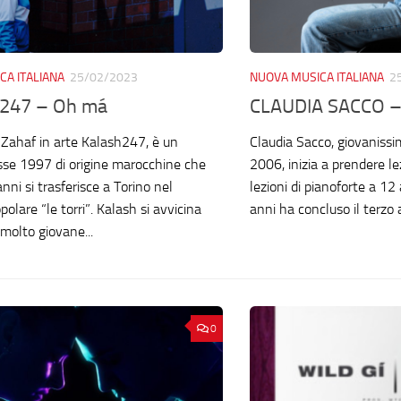
CA ITALIANA
25/02/2023
NUOVA MUSICA ITALIANA
2
247 – Oh má
CLAUDIA SACCO –
Zahaf in arte Kalash247, è un
Claudia Sacco, giovanissi
sse 1997 di origine marocchine che
2006, inizia a prendere le
 anni si trasferisce a Torino nel
lezioni di pianoforte a 12
polare “le torri”. Kalash si avvicina
anni ha concluso il terzo a
molto giovane...
0