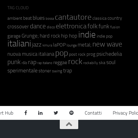
TAG CLOUD
cantautore
blues
beat
country
ambient
classica
bossa
elettronica
dance
folk
funk
crossover
fusion
disco
indie
hip hop
Grunge;
hard rock
garage
indie pop
italiani
new wave
jazz
metal;
laPOP
lounge
kimura
pop
psichedelia
nuova musica italiana
prog
post rock
rock
punk
rap
soul
reggae
ska
r&b
rockabilly
rap italiano
sperimentale
trap
stoner
swing
rt Hub
Contatti
Privacy Poli