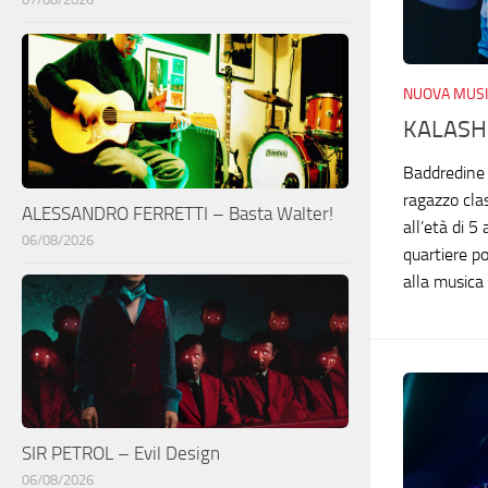
NUOVA MUSI
KALASH
Baddredine 
ragazzo cla
ALESSANDRO FERRETTI – Basta Walter!
all’età di 5
06/08/2026
quartiere po
alla musica 
SIR PETROL – Evil Design
06/08/2026