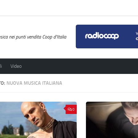
ica nei punti vendita Coop d'Italia
i
Video
TO:
NUOVA MUSICA ITALIANA
0