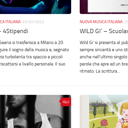
CA ITALIANA
25/02/2023
NUOVA MUSICA ITALIANA
2
 4Stipendi
WILD GI’ – Scuola
Seena si trasferisce a Milano a 20
Wild Gi’ si presenta al p
guire il sogno della musica e, segnato
sempre sincerità e uno sti
ia turbolenta tra spaccio e piccoli
anche nell’ultimo singolo 
riscattarsi a livello personale. Il suo
parole che apre ad un br
ritmato. La scrittura...
0