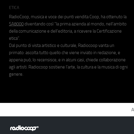
ETICA
RadioCoop, musica e voce dei punti vendita Coop, ha ottenuto la
SA8000
diventando così "la prima azienda al mondo, nell'ambito
della comunicazione e dell'editoria, a ricevere la Certificazione
etica".
Dal punto di vista artistico e culturale, Radiocoop vanta un
primato: ascolta tutto quello che viene inviato in redazione, e
appena può, lo recensisce, e in alcuni casi, chiede collaborazione
agli artisti. Radiocoop sostiene l'arte, la cultura e la musica di ogni
genere.
A