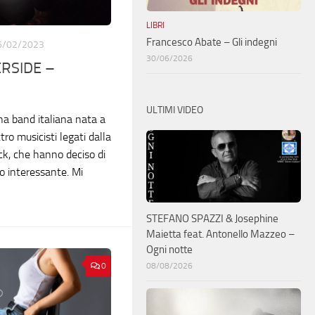
LIBRI
Francesco Abate – Gli indegni
6/02/2023
30/06/2026
RSIDE –
ULTIMI VIDEO
na band italiana nata a
ro musicisti legati dalla
ck, che hanno deciso di
to interessante. Mi
STEFANO SPAZZI & Josephine
Maietta feat. Antonello Mazzeo –
Ogni notte
0
08/08/2026