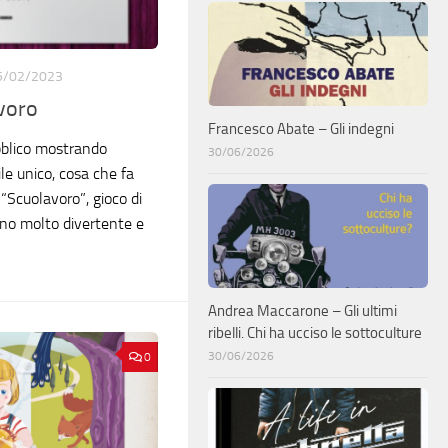
5/02/2023
voro
Francesco Abate – Gli indegni
ubblico mostrando
30/06/2026
le unico, cosa che fa
“Scuolavoro”, gioco di
ano molto divertente e
Andrea Maccarone – Gli ultimi
ribelli. Chi ha ucciso le sottoculture
30/06/2026
0