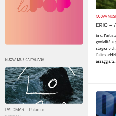
NUOVA MUSI
ERIO – 
Erio, l’artis
genialità e 
stagione di 
l’altro addir
NUOVA MUSICA ITALIANA
assaggiare..
PALOMAR – Palomar
07/08/2026