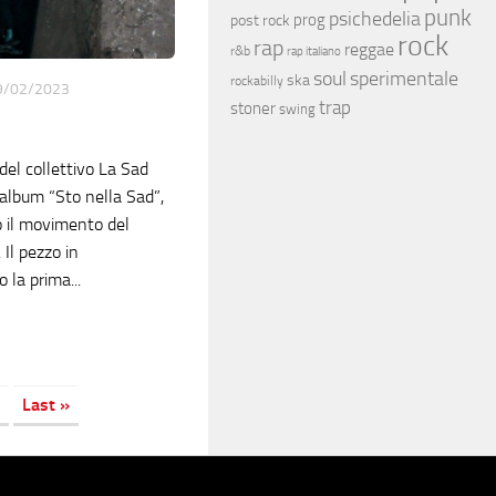
punk
psichedelia
prog
post rock
rock
rap
reggae
r&b
rap italiano
soul
sperimentale
ska
rockabilly
9/02/2023
trap
stoner
swing
 del collettivo La Sad
’album “Sto nella Sad”,
o il movimento del
Il pezzo in
 la prima...
Last »