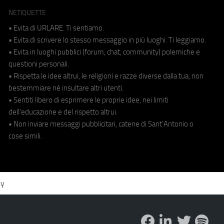
NETIQUETTE
• Evita di URLARE. Ti sentiamo.
• Evita di scrivere lo stesso messaggio in più luoghi. Ti leggiamo.
• Evita in luoghi pubblici (forum, chat, community) polemiche e
questioni personali.
• Rispetta le idee altrui, le religioni e razze diverse dalla tua, non
bestemmiare né insultare altri utenti.
• Sentiti libero di esprimere le proprie idee, nei limiti
dell'educazione e del rispetto altrui.
• Non inviare messaggi pubblicitari, catene di Sant'Antonio o
cose simili.
cy