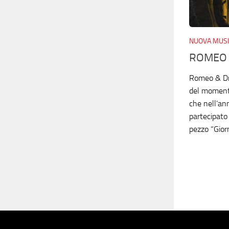
NUOVA MUSI
ROMEO &
Romeo & Dri
del momento
che nell’an
partecipato 
pezzo “Giorni