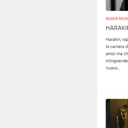
NUOVA MUSI
HARAKIR
Harakiri, r
la carriera 
amici ma ch
intraprender
nuovo...