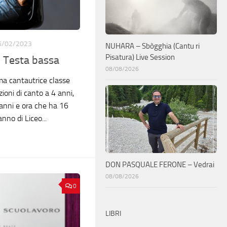
5/02/2023
NUHARA – Sbògghia (Cantu ri
Pisatura) Live Session
 Testa bassa
08/08/2026
ma cantautrice classe
zioni di canto a 4 anni,
 anni e ora che ha 16
nno di Liceo...
DON PASQUALE FERONE – Vedrai
08/08/2026
0
LIBRI