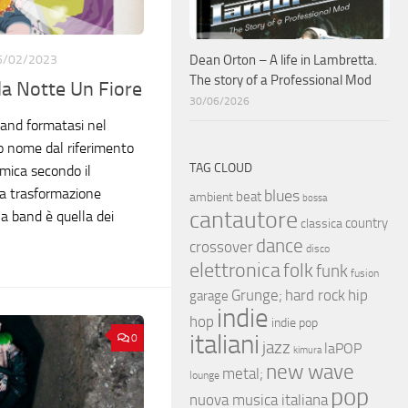
5/02/2023
Dean Orton – A life in Lambretta.
The story of a Professional Mod
a Notte Un Fiore
30/06/2026
and formatasi nel
io nome dal riferimento
TAG CLOUD
mica secondo il
la trasformazione
blues
beat
ambient
bossa
cantautore
la band è quella dei
country
classica
dance
crossover
disco
elettronica
folk
funk
fusion
hip
Grunge;
hard rock
garage
indie
hop
indie pop
italiani
0
jazz
laPOP
kimura
new wave
metal;
lounge
pop
nuova musica italiana