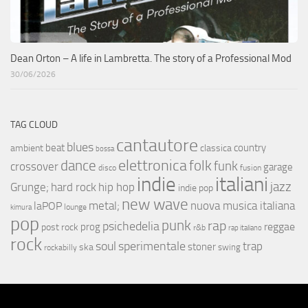
Dean Orton – A life in Lambretta. The story of a Professional Mod
30/06/2026
TAG CLOUD
cantautore
blues
beat
country
ambient
classica
bossa
elettronica
dance
folk
funk
crossover
garage
fusion
disco
indie
italiani
jazz
hip hop
Grunge;
hard rock
indie pop
new wave
metal;
nuova musica italiana
laPOP
lounge
kimura
pop
punk
rap
psichedelia
reggae
prog
post rock
r&b
rap italiano
rock
soul
sperimentale
trap
stoner
ska
swing
rockabilly