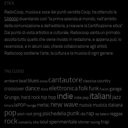
ETICA
RadioCoop, musica e voce dei punti vendita Coop, ha ottenuto la
SA8000
diventando così "la prima azienda al mondo, nell'ambito
della comunicazione e dell'editoria, a ricevere la Certificazione etica".
Dal punto di vista artistico e culturale, Radiocoop vanta un primato:
ascolta tutto quello che viene inviato in redazione, e appena può, lo
recensisce, e in alcuni casi, chiede collaborazione agli artisti.
Radiocoop sostiene l'arte, la cultura e la musica di ogni genere.
TAG CLOUD
cantautore
blues
beat
country
ambient
classica
bossa
elettronica
dance
folk
funk
crossover
garage
fusion
disco
indie
italiani
jazz
hip hop
Grunge;
hard rock
indie pop
new wave
metal;
nuova musica italiana
laPOP
lounge
kimura
pop
punk
rap
psichedelia
reggae
prog
post rock
r&b
rap italiano
rock
soul
sperimentale
trap
stoner
ska
swing
rockabilly