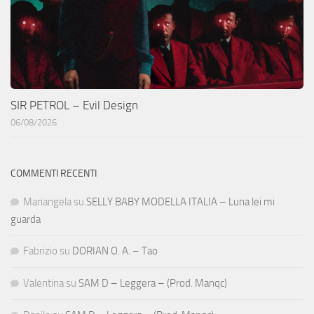
SIR PETROL – Evil Design
06/08/2026
COMMENTI RECENTI
Mariangela
su
SELLY BABY MODELLA ITALIA – Luna lei mi
guarda
Fabrizio
su
DORIAN O. A. – Tao
Valentina
su
SAM D – Leggera – (Prod. Manqc)