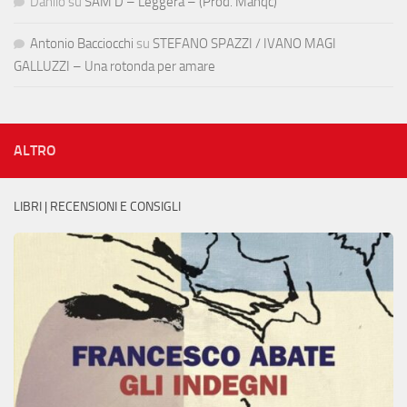
Danilo
su
SAM D – Leggera – (Prod. Manqc)
Antonio Bacciocchi
su
STEFANO SPAZZI / IVANO MAGI
GALLUZZI – Una rotonda per amare
ALTRO
LIBRI | RECENSIONI E CONSIGLI