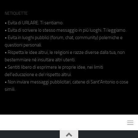
NETIQUETTE
• Evita di URLARE. Ti sentiamo.
• Evita di scrivere lo stesso messaggio in più luoghi. Ti leggiamo.
• Evita in luoghi pubblici (forum, chat, community) polemiche e
questioni personali.
• Rispetta le idee altrui, le religioni e razze diverse dalla tua, non
bestemmiare né insultare altri utenti.
• Sentiti libero di esprimere le proprie idee, nei limiti
dell'educazione e del rispetto altrui.
• Non inviare messaggi pubblicitari, catene di Sant'Antonio o cose
simili.