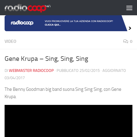
Salta al contenuto
VIDEO
0
Gene Krupa – Sing, Sing, Sing
DI
WEBMASTER RADIOCOOP
· PUBBLICATO
25/02/2015
· AGGIORNATO
03/04/2017
The Benny Goodman big band suona Sing Sing Sing, con Gene
Krupa.