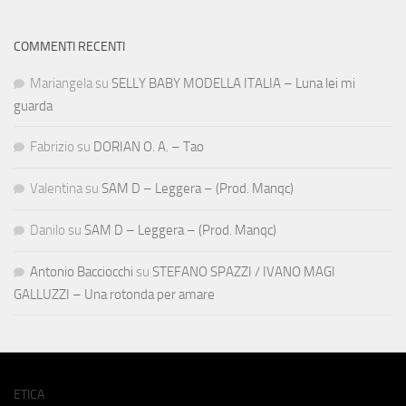
COMMENTI RECENTI
Mariangela
su
SELLY BABY MODELLA ITALIA – Luna lei mi
guarda
Fabrizio
su
DORIAN O. A. – Tao
Valentina
su
SAM D – Leggera – (Prod. Manqc)
Danilo
su
SAM D – Leggera – (Prod. Manqc)
Antonio Bacciocchi
su
STEFANO SPAZZI / IVANO MAGI
GALLUZZI – Una rotonda per amare
ETICA