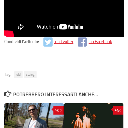
Condividi l'articolo:
on Twitter
on Facebook
Tag:
old
swing
POTREBBERO INTERESSARTI ANCHE...
0
0