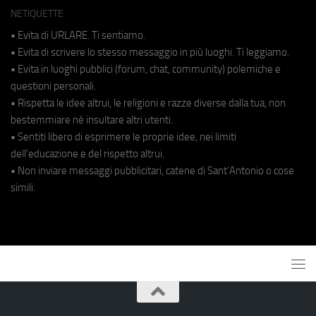
NETIQUETTE
• Evita di URLARE. Ti sentiamo.
• Evita di scrivere lo stesso messaggio in più luoghi. Ti leggiamo.
• Evita in luoghi pubblici (forum, chat, community) polemiche e
questioni personali.
• Rispetta le idee altrui, le religioni e razze diverse dalla tua, non
bestemmiare né insultare altri utenti.
• Sentiti libero di esprimere le proprie idee, nei limiti
dell'educazione e del rispetto altrui.
• Non inviare messaggi pubblicitari, catene di Sant'Antonio o cose
simili.