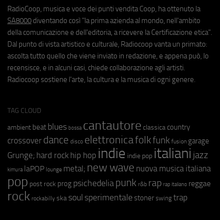
RadioCoop, musica e voce dei punti vendita Coop, ha ottenuto la
SA8000
diventando così "la prima azienda al mondo, nell'ambito
della comunicazione e dell'editoria, a ricevere la Certificazione etica".
Dal punto di vista artistico e culturale, Radiocoop vanta un primato:
ascolta tutto quello che viene inviato in redazione, e appena può, lo
recensisce, e in alcuni casi, chiede collaborazione agli artisti.
Radiocoop sostiene l'arte, la cultura e la musica di ogni genere.
TAG CLOUD
cantautore
blues
beat
country
ambient
classica
bossa
elettronica
dance
folk
funk
crossover
garage
fusion
disco
indie
italiani
jazz
hip hop
Grunge;
hard rock
indie pop
new wave
metal;
nuova musica italiana
laPOP
lounge
kimura
pop
punk
rap
psichedelia
reggae
prog
post rock
r&b
rap italiano
rock
soul
sperimentale
trap
stoner
ska
swing
rockabilly