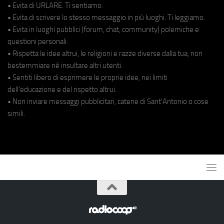
• Evita di URLARE. Ti sentiamo.
• Evita di scrivere lo stesso messaggio in più luoghi. Ti leggiamo.
• Evita in luoghi pubblici (forum, chat, community) polemiche e
questioni personali.
• Rispetta le idee altrui, le religioni e razze diverse dalla tua, non
bestemmiare né insultare altri utenti.
• Sentiti libero di esprimere le proprie idee, nei limiti
dell'educazione e del rispetto altrui.
• Non inviare messaggi pubblicitari, catene di Sant'Antonio o cose
simili.