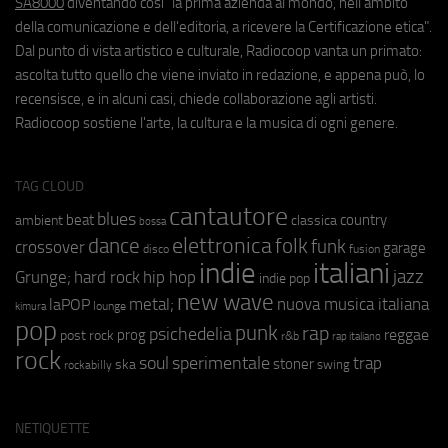
SA8000
diventando così "la prima azienda al mondo, nell'ambito
della comunicazione e dell'editoria, a ricevere la Certificazione etica".
Dal punto di vista artistico e culturale, Radiocoop vanta un primato:
ascolta tutto quello che viene inviato in redazione, e appena può, lo
recensisce, e in alcuni casi, chiede collaborazione agli artisti.
Radiocoop sostiene l'arte, la cultura e la musica di ogni genere.
TAG CLOUD
cantautore
blues
beat
country
ambient
classica
bossa
elettronica
dance
folk
funk
crossover
garage
fusion
disco
indie
italiani
jazz
hip hop
Grunge;
hard rock
indie pop
new wave
metal;
nuova musica italiana
laPOP
lounge
kimura
pop
punk
rap
psichedelia
reggae
prog
post rock
r&b
rap italiano
rock
soul
sperimentale
trap
stoner
ska
swing
rockabilly
NETIQUETTE