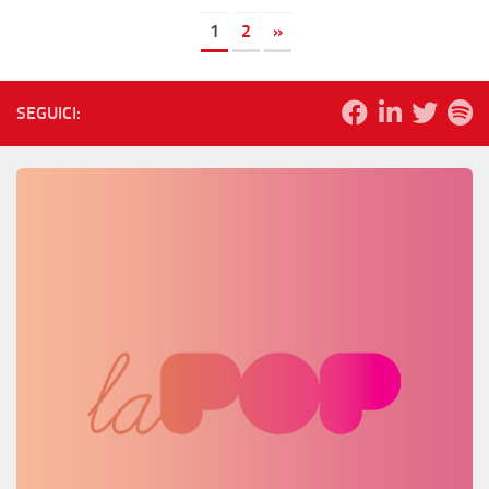
1
2
»
SEGUICI: