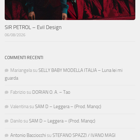
SIR PETROL – Evil Design
06/08/2026
COMMENTI RECENTI
Mariangela
su
SELLY BABY MODELLA ITALIA – Luna lei mi
guarda
Fabrizio
su
DORIAN O. A. – Tao
Valentina
su
SAM D – Leggera – (Prod. Manqc)
Danilo
su
SAM D – Leggera – (Prod. Manqc)
Antonio Bacciocchi
su
STEFANO SPAZZI / IVANO MAGI