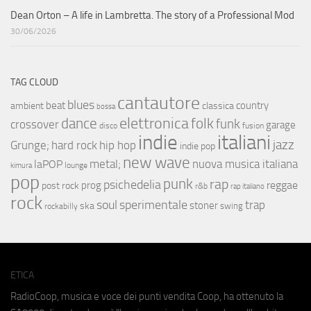
Dean Orton – A life in Lambretta. The story of a Professional Mod
30/06/2026
TAG CLOUD
cantautore
blues
beat
country
ambient
classica
bossa
elettronica
dance
folk
funk
crossover
garage
fusion
disco
indie
italiani
jazz
hip hop
Grunge;
hard rock
indie pop
new wave
metal;
nuova musica italiana
laPOP
lounge
kimura
pop
punk
rap
psichedelia
reggae
prog
post rock
r&b
rap italiano
rock
soul
sperimentale
trap
stoner
ska
swing
rockabilly
ETICA
RadioCoop, musica e voce dei punti vendita Coop, ha ottenuto la