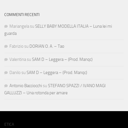
COMMENTI RECENTI
Mariangela
su
SELLY BABY MODELLA ITALIA – Luna lei mi
guarda
Fabrizio
su
DORIAN O. A. – Tao
Valentina
su
SAM D – Leggera – (Prod. Manqc)
Danilo
su
SAM D – Leggera – (Prod. Manqc)
Antonio Bacciocchi
su
STEFANO SPAZZI / IVANO MAGI
GALLUZZI – Una rotonda per amare
ETICA