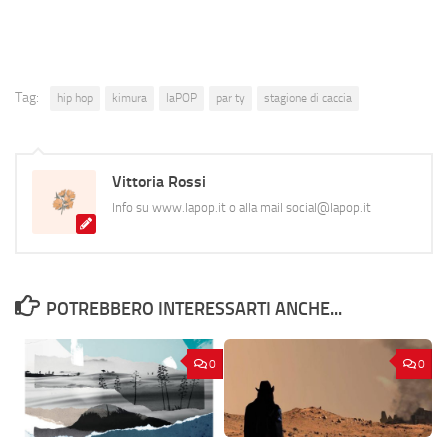
Tag:
hip hop
kimura
laPOP
par ty
stagione di caccia
Vittoria Rossi
Info su www.lapop.it o alla mail social@lapop.it
POTREBBERO INTERESSARTI ANCHE...
0
0