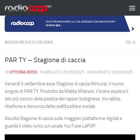
Salta al contenuto
NUOVA MUSICA ITALIANA
0
PAR TY – Stagione di caccia
DI
VITTORIA ROSSI
· PUBBLICATO
05/09/2025
· AGGIORNATO
05/09/2025
Venerdì 5 settembre esce Stagione di caccia (Kimura), il nuovo
singolo di PAR TY. Prodotto da Mattia Milanesi, il brano esplora il
lato più oscuro della poetica del rapper bolognese, tra rabbia,
ribellione e denuncia della realtà polita e sociale.
Ascolta Stagione di caccia sulle maggiori piattaforme digitali e
guarda il video lyrics sul canale YouTube LaPOP.