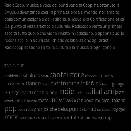
RadioCoop, musica e voce dei punti vendita Coop, ha ottenuto la
SA8000
diventando così "la prima azienda al mondo, nell'ambito
della comunicazione e dell'editoria, a ricevere la Certificazione etica".
Dal punto di vista artistico e culturale, Radiocoop vanta un primato:
ascolta tutto quello che viene inviato in redazione, e appena può, lo
recensisce, e in alcuni casi, chiede collaborazione agli artisti.
Radiocoop sostiene l'arte, la cultura e la musica di ogni genere.
TAG CLOUD
cantautore
blues
beat
country
ambient
classica
bossa
elettronica
dance
folk
funk
crossover
garage
fusion
disco
indie
italiani
jazz
hip hop
Grunge;
hard rock
indie pop
new wave
metal;
nuova musica italiana
laPOP
lounge
kimura
pop
punk
rap
psichedelia
reggae
prog
post rock
r&b
rap italiano
rock
soul
sperimentale
trap
stoner
ska
swing
rockabilly