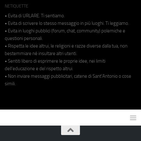
NETIQUETTE
• Evita di URLARE. Ti sentiamo.
• Evita di scrivere lo stesso messaggio in più luoghi. Ti leggiamo.
• Evita in luoghi pubblici (forum, chat, community) polemiche e
questioni personali.
• Rispetta le idee altrui, le religioni e razze diverse dalla tua, non
bestemmiare né insultare altri utenti.
• Sentiti libero di esprimere le proprie idee, nei limiti
dell'educazione e del rispetto altrui.
• Non inviare messaggi pubblicitari, catene di Sant'Antonio o cose
simili.