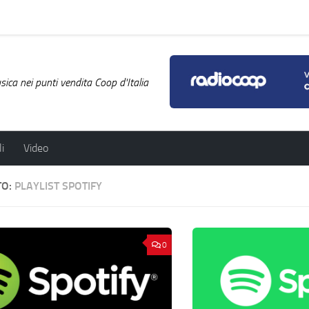
ica nei punti vendita Coop d'Italia
i
Video
TO:
PLAYLIST SPOTIFY
0