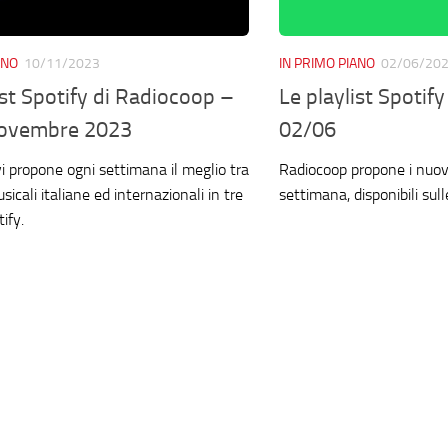
ANO
10/11/2023
IN PRIMO PIANO
02/06/20
ist Spotify di Radiocoop –
Le playlist Spotif
ovembre 2023
02/06
i propone ogni settimana il meglio tra
Radiocoop propone i nuovi
sicali italiane ed internazionali in tre
settimana, disponibili sull
ify.