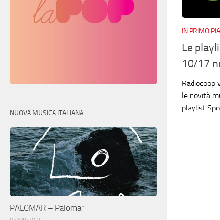
IN PRIMO PI
Le playl
10/17 n
Radiocoop v
le novità mu
playlist Spot
NUOVA MUSICA ITALIANA
PALOMAR – Palomar
07/08/2026