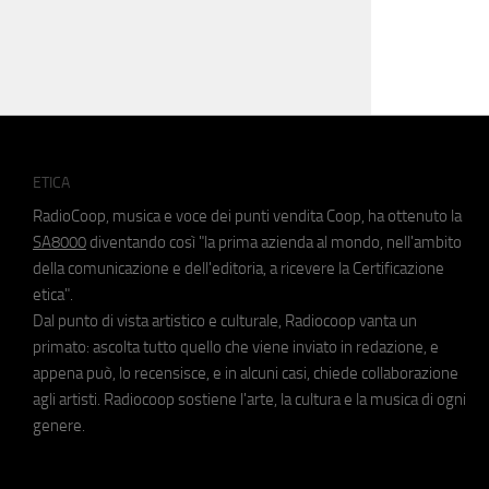
ETICA
RadioCoop, musica e voce dei punti vendita Coop, ha ottenuto la
SA8000
diventando così "la prima azienda al mondo, nell'ambito
della comunicazione e dell'editoria, a ricevere la Certificazione
etica".
Dal punto di vista artistico e culturale, Radiocoop vanta un
primato: ascolta tutto quello che viene inviato in redazione, e
appena può, lo recensisce, e in alcuni casi, chiede collaborazione
agli artisti. Radiocoop sostiene l'arte, la cultura e la musica di ogni
genere.