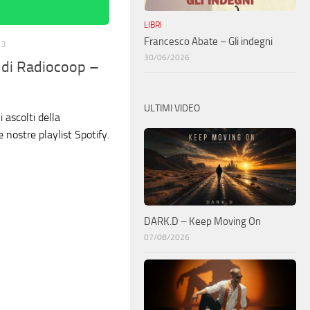
LIBRI
Francesco Abate – Gli indegni
23
30/06/2026
y di Radiocoop –
ULTIMI VIDEO
 ascolti della
e nostre playlist Spotify.
DARK.D – Keep Moving On
07/08/2026