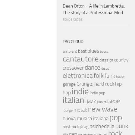
Dean Orton – A life in Lambretta.
The story of a Professional Mod
30/06/2026
TAG CLOUD
blues
beat
ambient
bossa
cantautore
country
classica
dance
crossover
disco
elettronica
folk
funk
fusion
hip
Grunge;
hard rock
garage
indie
hop
indie pop
italiani
jazz
laPOP
kimura
new wave
metal;
lounge
pop
nuova musica italiana
punk
psichedelia
prog
post rock
rock
rap
reggae
r&b