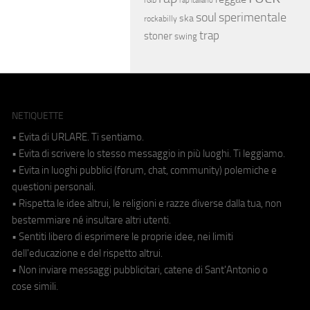
rap italiano
soul
sperimentale
ska
rockabilly
trap
stoner
swing
NETIQUETTE
• Evita di URLARE. Ti sentiamo.
• Evita di scrivere lo stesso messaggio in più luoghi. Ti leggiamo.
• Evita in luoghi pubblici (forum, chat, community) polemiche e
questioni personali.
• Rispetta le idee altrui, le religioni e razze diverse dalla tua, non
bestemmiare né insultare altri utenti.
• Sentiti libero di esprimere le proprie idee, nei limiti
dell'educazione e del rispetto altrui.
• Non inviare messaggi pubblicitari, catene di Sant'Antonio o
cose simili.