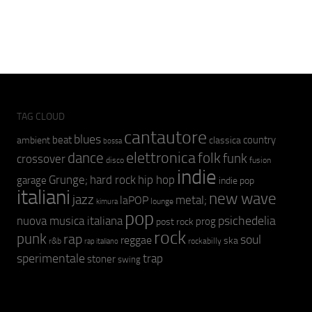
TAG CLOUD
cantautore
blues
beat
country
ambient
classica
bossa
elettronica
dance
folk
funk
crossover
fusion
disco
indie
hip hop
Grunge;
hard rock
garage
indie pop
italiani
new wave
jazz
metal;
laPOP
lounge
kimura
pop
psichedelia
nuova musica italiana
prog
post rock
rock
punk
rap
soul
reggae
ska
r&b
rockabilly
rap italiano
sperimentale
trap
stoner
swing