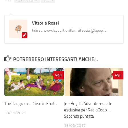
Vittoria Rossi
Info su www.lapop.it o alla mail social@lapop.it
POTREBBERO INTERESSARTI ANCHE...
0
0
The Tangram – Cosmic Fruits
Joe Boyd’s Adventures – In
esclusiva per RadioCoop –
30/11/2021
Seconda puntata
19/06/2017