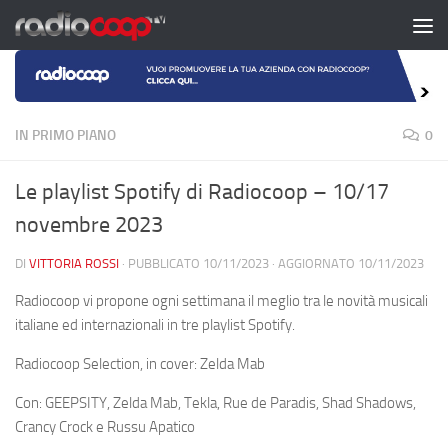
Salta al contenuto
IN PRIMO PIANO
0
Le playlist Spotify di Radiocoop – 10/17
novembre 2023
DI
VITTORIA ROSSI
· PUBBLICATO
10/11/2023
· AGGIORNATO
10/11/2023
Radiocoop vi propone ogni settimana il meglio tra le novità musicali
italiane ed internazionali in tre playlist Spotify.
Radiocoop Selection, in cover: Zelda Mab
Con: GEEPSITY, Zelda Mab, Tekla, Rue de Paradis, Shad Shadows,
Crancy Crock e Russu Apatico