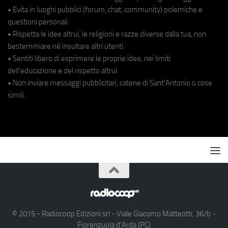
• Evita in luoghi pubblici (forum, chat, community) polemiche e
questioni personali.
• Rispetta le idee altrui, le religioni e razze diverse dalla tua, non
bestemmiare né insultare altri utenti.
• Sentiti libero di esprimere le proprie idee, nei limiti
dell'educazione e del rispetto altrui.
• Non inviare messaggi pubblicitari, catene di Sant'Antonio o cose
simili.
© 2015 - Radiocoop Edizioni srl - Viale Giacomo Matteotti, 36/b -
Fiorenzuola d'Arda (PC)