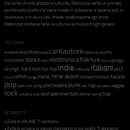
Dal punto di vista artistico e culturale, Radiocoop vanta un primato:
ascolta tutto quello che viene inviato in redazione, e appena può, lo
recensisce, e in alcuni casi, chiede collaborazione agli artisti.
Radiocoop sostiene l'arte, la cultura e la musica di ogni genere.
TAG CLOUD
cantautore
blues
beat
country
ambient
classica
bossa
elettronica
dance
folk
funk
crossover
garage
fusion
disco
indie
italiani
jazz
hip hop
Grunge;
hard rock
indie pop
new wave
metal;
nuova musica italiana
laPOP
lounge
kimura
pop
punk
rap
psichedelia
reggae
prog
post rock
r&b
rap italiano
rock
soul
sperimentale
trap
stoner
ska
swing
rockabilly
NETIQUETTE
• Evita di URLARE. Ti sentiamo.
• Evita di scrivere lo stesso messaggio in più luoghi. Ti leggiamo.