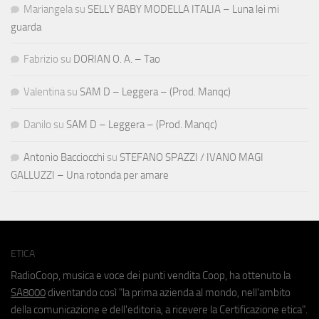
Mariangela
su
SELLY BABY MODELLA ITALIA – Luna lei mi
guarda
Fabrizio
su
DORIAN O. A. – Tao
Valentina
su
SAM D – Leggera – (Prod. Manqc)
Danilo
su
SAM D – Leggera – (Prod. Manqc)
Antonio Bacciocchi
su
STEFANO SPAZZI / IVANO MAGI
GALLUZZI – Una rotonda per amare
ETICA
RadioCoop, musica e voce dei punti vendita Coop, ha ottenuto la
SA8000
diventando così "la prima azienda al mondo, nell'ambito
della comunicazione e dell'editoria, a ricevere la Certificazione etica".