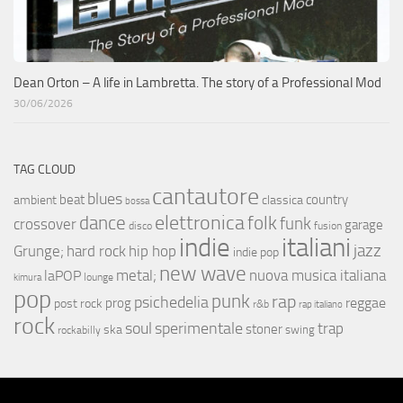
Dean Orton – A life in Lambretta. The story of a Professional Mod
30/06/2026
TAG CLOUD
cantautore
blues
beat
country
ambient
classica
bossa
elettronica
dance
folk
funk
crossover
garage
fusion
disco
indie
italiani
jazz
hip hop
Grunge;
hard rock
indie pop
new wave
metal;
nuova musica italiana
laPOP
lounge
kimura
pop
punk
rap
psichedelia
reggae
prog
post rock
r&b
rap italiano
rock
soul
sperimentale
trap
stoner
ska
swing
rockabilly