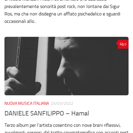
prevalentemente sonorità post rock, non lontane dai Sigur
Ros, ma che non disdegna un afflato psichedelico e sguardi
occasionali allo...
0
NUOVA MUSICA ITALIANA
25/03/2022
DANIELE SANFILIPPO – Hamal
Terzo album per l’artista cosentino con nove brani riflessivi,
avvolgenti, sospesi, dal tratto cinematografico con accenti post