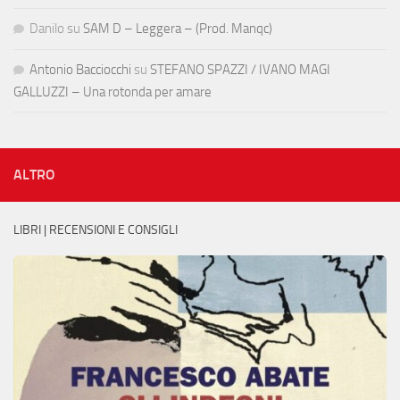
Danilo
su
SAM D – Leggera – (Prod. Manqc)
Antonio Bacciocchi
su
STEFANO SPAZZI / IVANO MAGI
GALLUZZI – Una rotonda per amare
ALTRO
LIBRI | RECENSIONI E CONSIGLI