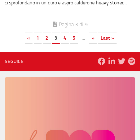
ci sprofondano in un duro e aspro calderone heavy stoner,...
Pagina 3 di 9
«
1
2
3
4
5
...
»
Last »
SEGUICI: