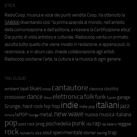
ETICA
RadioCoop, musica e voce dei punti vendita Coop, ha ottenuto la
SA8000
diventando così "la prima azienda al mondo, nell'ambito
della comunicazione e dell'editoria, a ricevere la Certificazione etica".
Dal punto di vista artistico e culturale, Radiocoop vanta un primato:
ascolta tutto quello che viene inviato in redazione, e appena può, lo
recensisce, e in alcuni casi, chiede collaborazione agli artisti.
Radiocoop sostiene l'arte, la cultura e la musica di ogni genere.
TAG CLOUD
cantautore
blues
beat
country
ambient
classica
bossa
elettronica
dance
folk
funk
crossover
garage
fusion
disco
indie
italiani
jazz
hip hop
Grunge;
hard rock
indie pop
new wave
metal;
nuova musica italiana
laPOP
lounge
kimura
pop
punk
rap
psichedelia
reggae
prog
post rock
r&b
rap italiano
rock
soul
sperimentale
trap
stoner
ska
swing
rockabilly