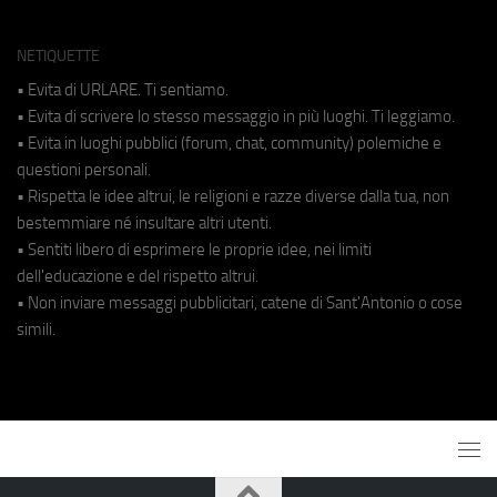
NETIQUETTE
• Evita di URLARE. Ti sentiamo.
• Evita di scrivere lo stesso messaggio in più luoghi. Ti leggiamo.
• Evita in luoghi pubblici (forum, chat, community) polemiche e
questioni personali.
• Rispetta le idee altrui, le religioni e razze diverse dalla tua, non
bestemmiare né insultare altri utenti.
• Sentiti libero di esprimere le proprie idee, nei limiti
dell'educazione e del rispetto altrui.
• Non inviare messaggi pubblicitari, catene di Sant'Antonio o cose
simili.