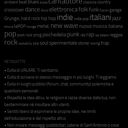
cantautore
blues
beat
country
ambient
classica
bossa
elettronica
dance
folk
funk
crossover
garage
fusion
disco
indie
italiani
jazz
hip hop
Grunge;
hard rock
indie pop
new wave
metal;
nuova musica italiana
laPOP
lounge
kimura
pop
punk
rap
psichedelia
reggae
prog
post rock
r&b
rap italiano
rock
soul
sperimentale
trap
stoner
ska
swing
rockabilly
NETIQUETTE
• Evita di URLARE. Ti sentiamo.
• Evita di scrivere lo stesso messaggio in più luoghi. Ti leggiamo.
• Evita in luoghi pubblici (forum, chat, community) polemiche e
questioni personali.
• Rispetta le idee altrui, le religioni e razze diverse dalla tua, non
bestemmiare né insultare altri utenti.
• Sentiti libero di esprimere le proprie idee, nei limiti
dell'educazione e del rispetto altrui.
• Non inviare messaggi pubblicitari, catene di Sant'Antonio o cose