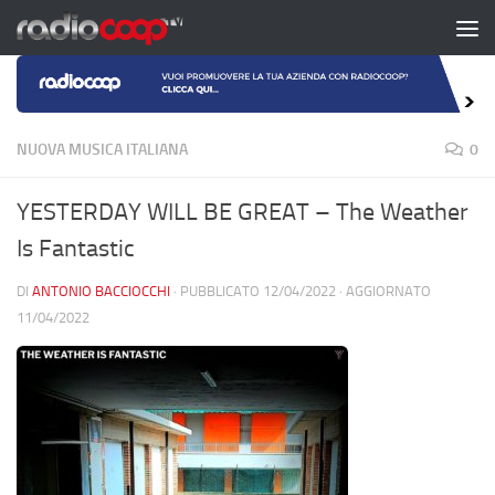
Salta al contenuto
NUOVA MUSICA ITALIANA
0
YESTERDAY WILL BE GREAT – The Weather
Is Fantastic
DI
ANTONIO BACCIOCCHI
· PUBBLICATO
12/04/2022
· AGGIORNATO
11/04/2022