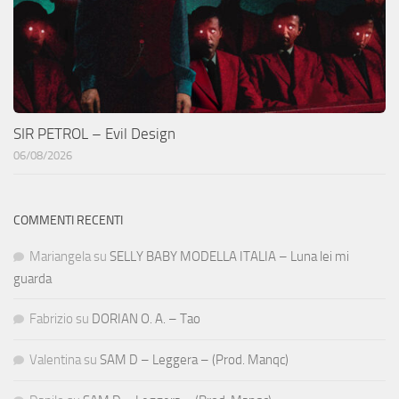
SIR PETROL – Evil Design
06/08/2026
COMMENTI RECENTI
Mariangela
su
SELLY BABY MODELLA ITALIA – Luna lei mi
guarda
Fabrizio
su
DORIAN O. A. – Tao
Valentina
su
SAM D – Leggera – (Prod. Manqc)