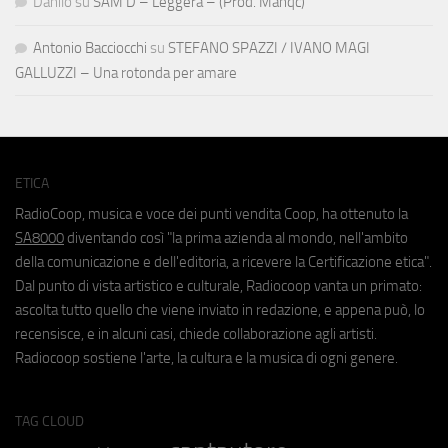
Danilo
su
SAM D – Leggera – (Prod. Manqc)
Antonio Bacciocchi
su
STEFANO SPAZZI / IVANO MAGI
GALLUZZI – Una rotonda per amare
ETICA
RadioCoop, musica e voce dei punti vendita Coop, ha ottenuto la
SA8000
diventando così "la prima azienda al mondo, nell'ambito
della comunicazione e dell'editoria, a ricevere la Certificazione etica".
Dal punto di vista artistico e culturale, Radiocoop vanta un primato:
ascolta tutto quello che viene inviato in redazione, e appena può, lo
recensisce, e in alcuni casi, chiede collaborazione agli artisti.
Radiocoop sostiene l'arte, la cultura e la musica di ogni genere.
TAG CLOUD