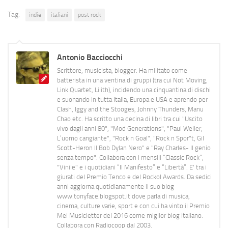
Tag:
indie
italiani
post rock
Antonio Bacciocchi
Scrittore, musicista, blogger. Ha militato come
batterista in una ventina di gruppi (tra cui Not Moving,
Link Quartet, Lilith), incidendo una cinquantina di dischi
e suonando in tutta Italia, Europa e USA e aprendo per
Clash, Iggy and the Stooges, Johnny Thunders, Manu
Chao etc. Ha scritto una decina di libri tra cui "Uscito
vivo dagli anni 80", "Mod Generations", "Paul Weller,
L’uomo cangiante", "Rock n Goal", "Rock n Spor"t, Gil
Scott-Heron Il Bob Dylan Nero" e "Ray Charles- Il genio
senza tempo". Collabora con i mensili “Classic Rock”,
"Vinile" e i quotidiani “Il Manifesto” e “Libertà”. E' tra i
giurati del Premio Tenco e del Rockol Awards. Da sedici
anni aggiorna quotidianamente il suo blog
www.tonyface.blogspot.it dove parla di musica,
cinema, culture varie, sport e con cui ha vinto il Premio
Mei Musicletter del 2016 come miglior blog italiano.
Collabora con Radiocoop dal 2003.