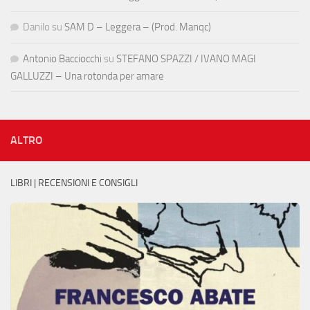
Danilo
su
SAM D – Leggera – (Prod. Manqc)
Antonio Bacciocchi
su
STEFANO SPAZZI / IVANO MAGI
GALLUZZI – Una rotonda per amare
ALTRO
LIBRI | RECENSIONI E CONSIGLI