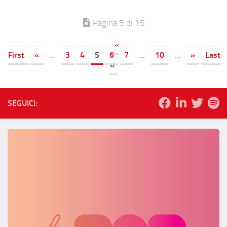
Pagina 5 di 15
«
First
«
...
3
4
5
6
7
...
10
...
»
Last
»
SEGUICI: