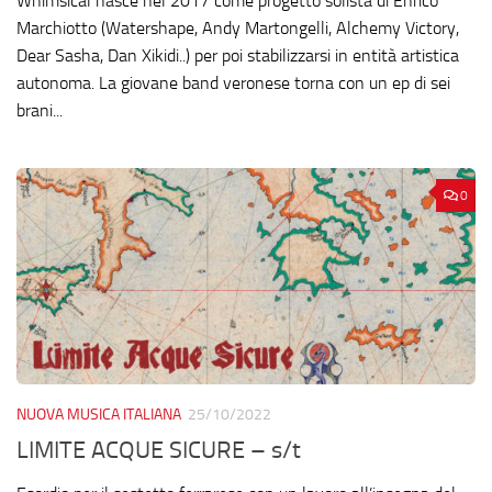
Whimsical nasce nel 2017 come progetto solista di Enrico
Marchiotto (Watershape, Andy Martongelli, Alchemy Victory,
Dear Sasha, Dan Xikidi..) per poi stabilizzarsi in entità artistica
autonoma. La giovane band veronese torna con un ep di sei
brani...
0
NUOVA MUSICA ITALIANA
25/10/2022
LIMITE ACQUE SICURE – s/t