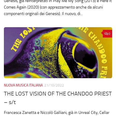
Genesis, già reinterpretati in Play Me My Song (2013) e Here It
Comes Again (2020) (con apprezzamento anche da alcuni
componenti originali dei Genesis). Il nuovo, di...
0
NUOVA MUSICA ITALIANA
21/10/2022
THE LOST VISION OF THE CHANDOO PRIEST
– s/t
Francesca Zanetta e Niccolò Galliani, già in Unreal City, Cellar