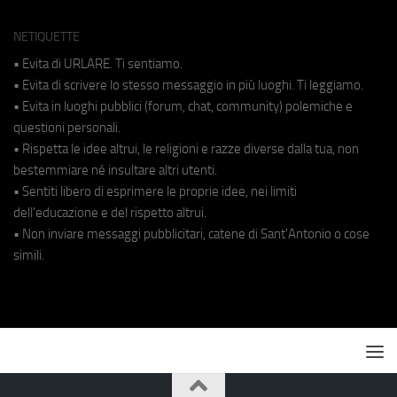
NETIQUETTE
• Evita di URLARE. Ti sentiamo.
• Evita di scrivere lo stesso messaggio in più luoghi. Ti leggiamo.
• Evita in luoghi pubblici (forum, chat, community) polemiche e
questioni personali.
• Rispetta le idee altrui, le religioni e razze diverse dalla tua, non
bestemmiare né insultare altri utenti.
• Sentiti libero di esprimere le proprie idee, nei limiti
dell'educazione e del rispetto altrui.
• Non inviare messaggi pubblicitari, catene di Sant'Antonio o cose
simili.