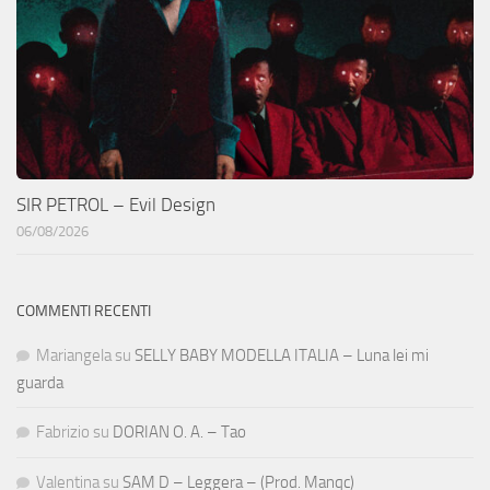
SIR PETROL – Evil Design
06/08/2026
COMMENTI RECENTI
Mariangela
su
SELLY BABY MODELLA ITALIA – Luna lei mi
guarda
Fabrizio
su
DORIAN O. A. – Tao
Valentina
su
SAM D – Leggera – (Prod. Manqc)