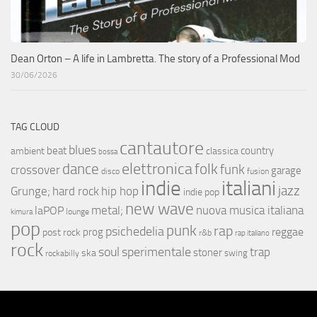
Dean Orton – A life in Lambretta. The story of a Professional Mod
30/06/2026
TAG CLOUD
cantautore
blues
beat
country
ambient
classica
bossa
elettronica
dance
folk
funk
crossover
garage
fusion
disco
indie
italiani
jazz
hip hop
Grunge;
hard rock
indie pop
new wave
metal;
nuova musica italiana
laPOP
lounge
kimura
pop
punk
rap
psichedelia
reggae
prog
post rock
r&b
rap italiano
rock
soul
sperimentale
trap
stoner
ska
swing
rockabilly