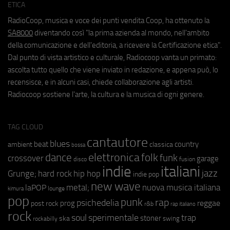
ETICA
RadioCoop, musica e voce dei punti vendita Coop, ha ottenuto la
SA8000
diventando così "la prima azienda al mondo, nell'ambito
della comunicazione e dell'editoria, a ricevere la Certificazione etica".
Dal punto di vista artistico e culturale, Radiocoop vanta un primato:
ascolta tutto quello che viene inviato in redazione, e appena può, lo
recensisce, e in alcuni casi, chiede collaborazione agli artisti.
Radiocoop sostiene l'arte, la cultura e la musica di ogni genere.
TAG CLOUD
cantautore
blues
beat
country
ambient
classica
bossa
elettronica
dance
folk
funk
crossover
garage
fusion
disco
indie
italiani
jazz
hip hop
Grunge;
hard rock
indie pop
new wave
metal;
nuova musica italiana
laPOP
lounge
kimura
pop
punk
rap
psichedelia
reggae
prog
post rock
r&b
rap italiano
rock
soul
sperimentale
trap
stoner
ska
swing
rockabilly