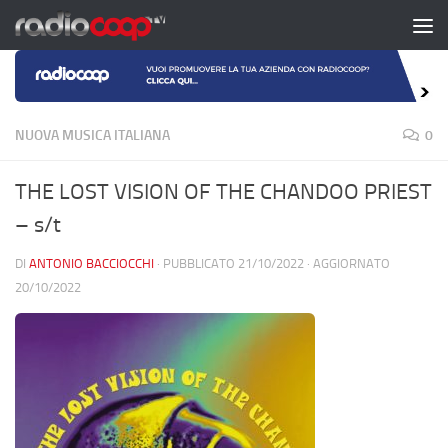
Salta al contenuto
NUOVA MUSICA ITALIANA
0
THE LOST VISION OF THE CHANDOO PRIEST
– s/t
DI
ANTONIO BACCIOCCHI
· PUBBLICATO
21/10/2022
· AGGIORNATO
20/10/2022