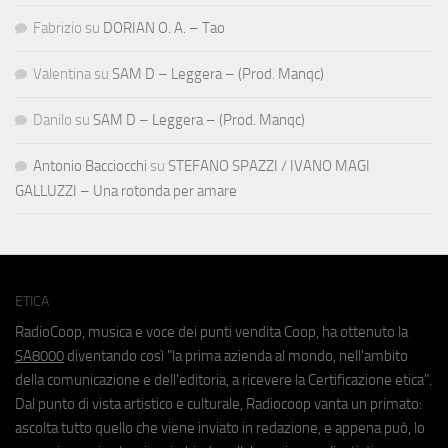
Fabrizio
su
DORIAN O. A. – Tao
Valentina
su
SAM D – Leggera – (Prod. Manqc)
Danilo
su
SAM D – Leggera – (Prod. Manqc)
Antonio Bacciocchi
su
STEFANO SPAZZI / IVANO MAGI
GALLUZZI – Una rotonda per amare
ETICA
RadioCoop, musica e voce dei punti vendita Coop, ha ottenuto la
SA8000
diventando così "la prima azienda al mondo, nell'ambito
della comunicazione e dell'editoria, a ricevere la Certificazione etica".
Dal punto di vista artistico e culturale, Radiocoop vanta un primato:
ascolta tutto quello che viene inviato in redazione, e appena può, lo