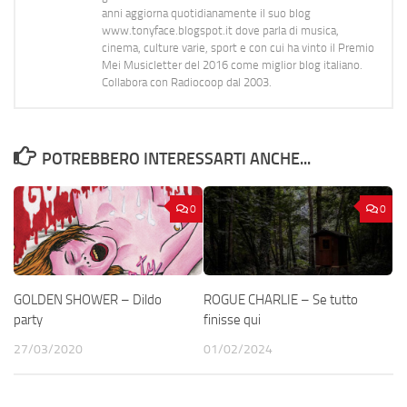
anni aggiorna quotidianamente il suo blog
www.tonyface.blogspot.it dove parla di musica,
cinema, culture varie, sport e con cui ha vinto il Premio
Mei Musicletter del 2016 come miglior blog italiano.
Collabora con Radiocoop dal 2003.
POTREBBERO INTERESSARTI ANCHE...
0
0
GOLDEN SHOWER – Dildo
ROGUE CHARLIE – Se tutto
party
finisse qui
27/03/2020
01/02/2024