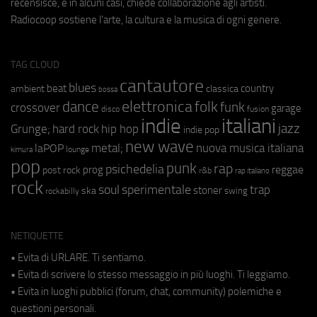
recensisce, e in alcuni casi, chiede collaborazione agli artisti.
Radiocoop sostiene l'arte, la cultura e la musica di ogni genere.
TAG CLOUD
cantautore
blues
beat
country
ambient
classica
bossa
elettronica
dance
folk
funk
crossover
garage
fusion
disco
indie
italiani
jazz
hip hop
Grunge;
hard rock
indie pop
new wave
metal;
nuova musica italiana
laPOP
lounge
kimura
pop
punk
rap
psichedelia
reggae
prog
post rock
r&b
rap italiano
rock
soul
sperimentale
trap
stoner
ska
swing
rockabilly
NETIQUETTE
• Evita di URLARE. Ti sentiamo.
• Evita di scrivere lo stesso messaggio in più luoghi. Ti leggiamo.
• Evita in luoghi pubblici (forum, chat, community) polemiche e
questioni personali.