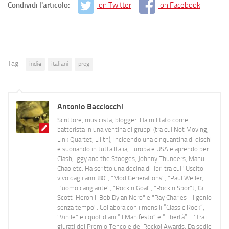
Condividi l'articolo:
on Twitter
on Facebook
Tag:
indie
italiani
prog
Antonio Bacciocchi
Scrittore, musicista, blogger. Ha militato come
batterista in una ventina di gruppi (tra cui Not Moving,
Link Quartet, Lilith), incidendo una cinquantina di dischi
e suonando in tutta Italia, Europa e USA e aprendo per
Clash, Iggy and the Stooges, Johnny Thunders, Manu
Chao etc. Ha scritto una decina di libri tra cui "Uscito
vivo dagli anni 80", "Mod Generations", "Paul Weller,
L’uomo cangiante", "Rock n Goal", "Rock n Spor"t, Gil
Scott-Heron Il Bob Dylan Nero" e "Ray Charles- Il genio
senza tempo". Collabora con i mensili “Classic Rock”,
"Vinile" e i quotidiani “Il Manifesto” e “Libertà”. E' tra i
giurati del Premio Tenco e del Rockol Awards. Da sedici