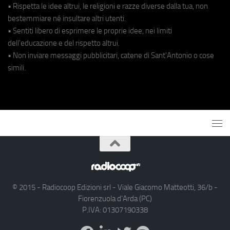
• Rispetta le idee altrui, le religioni e razze diverse dalla tua, non
bestemmiare né insultare altri utenti.
• Sentiti libero di esprimere le proprie idee, nei limiti
dell'educazione e del rispetto altrui.
• Non inviare messaggi pubblicitari, catene di Sant'Antonio o cose
simili.
© 2015 - Radiocoop Edizioni srl - Viale Giacomo Matteotti, 36/b -
Fiorenzuola d'Arda (PC)
P.IVA: 01307190338