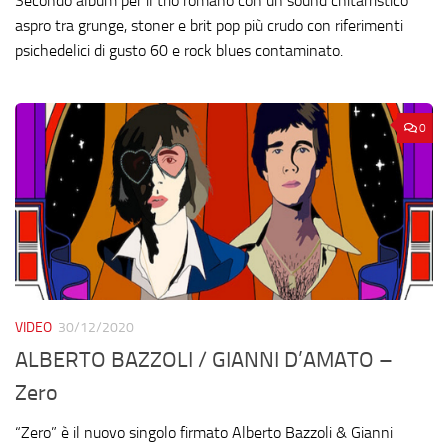
Secondo album per il trio romano con un sound chitarristico
aspro tra grunge, stoner e brit pop più crudo con riferimenti
psichedelici di gusto 60 e rock blues contaminato.
0
VIDEO
30/12/2020
ALBERTO BAZZOLI / GIANNI D’AMATO –
Zero
“Zero” è il nuovo singolo firmato Alberto Bazzoli & Gianni