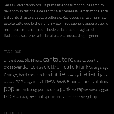
SA8000
diventando così "la prima azienda al mondo, nell'ambito
della comunicazione e dell'editoria, a ricevere la Certificazione etica".
Dal punto di vista artistico e culturale, Radiocoop vanta un primato:
ascolta tutto quello che viene inviato in redazione, e appena può, lo
recensisce, e in alcuni casi, chiede collaborazione agli artisti.
Radiocoop sostiene l'arte, la cultura e la musica di ogni genere.
TAG CLOUD
cantautore
blues
beat
country
ambient
classica
bossa
elettronica
dance
folk
funk
crossover
garage
fusion
disco
indie
italiani
jazz
hip hop
Grunge;
hard rock
indie pop
new wave
metal;
nuova musica italiana
laPOP
lounge
kimura
pop
punk
rap
psichedelia
reggae
prog
post rock
r&b
rap italiano
rock
soul
sperimentale
trap
stoner
ska
swing
rockabilly
NETIQUETTE