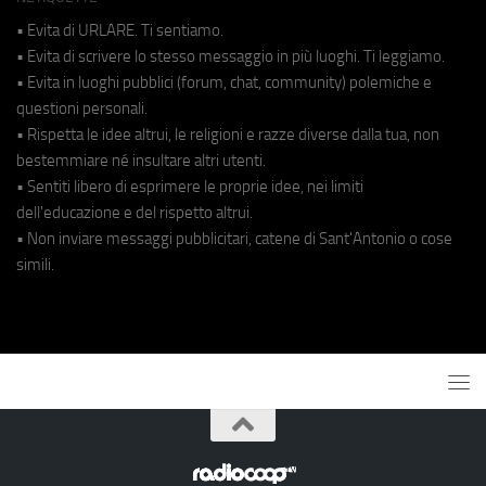
• Evita di URLARE. Ti sentiamo.
• Evita di scrivere lo stesso messaggio in più luoghi. Ti leggiamo.
• Evita in luoghi pubblici (forum, chat, community) polemiche e
questioni personali.
• Rispetta le idee altrui, le religioni e razze diverse dalla tua, non
bestemmiare né insultare altri utenti.
• Sentiti libero di esprimere le proprie idee, nei limiti
dell'educazione e del rispetto altrui.
• Non inviare messaggi pubblicitari, catene di Sant'Antonio o cose
simili.