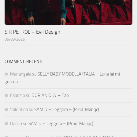
SIR PETROL – Evil Design
06/08/2026
COMMENTI RECENTI
Mariangela
su
SELLY BABY MODELLA ITALIA – Luna lei mi
guarda
Fabrizio
su
DORIAN O. A. – Tao
Valentina
su
SAM D – Leggera – (Prod. Manqc)
Danilo
su
SAM D – Leggera – (Prod. Manqc)