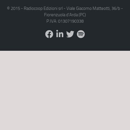
© 2015 - Radiocoop Edizioni srl - Viale Giacomo Matteotti, 36/b -
Fiorenzuola d'Arda (PC)
P.IVA: 01307190338