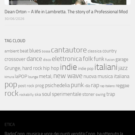
Dean Orton – A life in Lambretta. The story of a Professional Mod
30/06/2026
TAG CLOUD
cantautore
blues
beat
country
ambient
classica
bossa
elettronica
dance
folk
funk
crossover
garage
fusion
disco
indie
italiani
jazz
hip hop
Grunge;
hard rock
indie pop
new wave
metal;
nuova musica italiana
laPOP
lounge
kimura
pop
punk
rap
psichedelia
reggae
prog
post rock
r&b
rap italiano
rock
soul
sperimentale
trap
stoner
ska
swing
rockabilly
ETICA
RadioCoop, musica e voce dei punti vendita Coop, ha ottenuto la