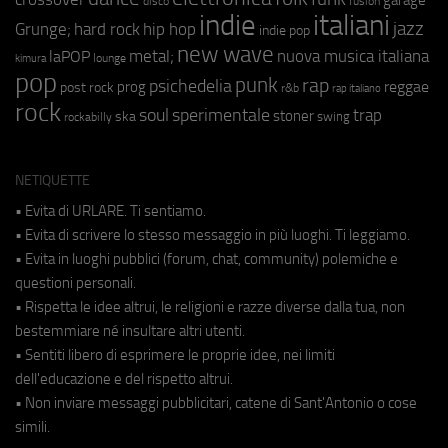
fusion
disco
indie
italiani
jazz
hip hop
Grunge;
hard rock
indie pop
new wave
metal;
nuova musica italiana
laPOP
lounge
kimura
pop
punk
rap
psichedelia
reggae
prog
post rock
r&b
rap italiano
rock
soul
sperimentale
trap
stoner
ska
swing
rockabilly
NETIQUETTE
• Evita di URLARE. Ti sentiamo.
• Evita di scrivere lo stesso messaggio in più luoghi. Ti leggiamo.
• Evita in luoghi pubblici (forum, chat, community) polemiche e
questioni personali.
• Rispetta le idee altrui, le religioni e razze diverse dalla tua, non
bestemmiare né insultare altri utenti.
• Sentiti libero di esprimere le proprie idee, nei limiti
dell'educazione e del rispetto altrui.
• Non inviare messaggi pubblicitari, catene di Sant'Antonio o cose
simili.