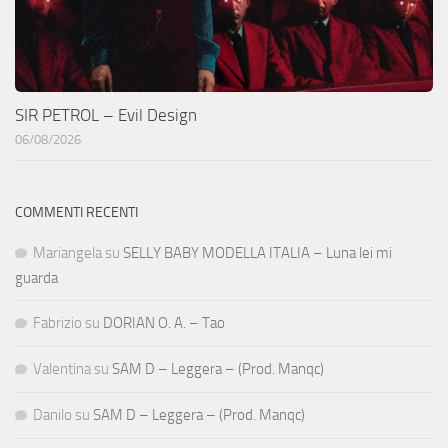
SIR PETROL – Evil Design
06/08/2026
COMMENTI RECENTI
Mariangela
su
SELLY BABY MODELLA ITALIA – Luna lei mi
guarda
Fabrizio
su
DORIAN O. A. – Tao
Valentina
su
SAM D – Leggera – (Prod. Manqc)
Danilo
su
SAM D – Leggera – (Prod. Manqc)