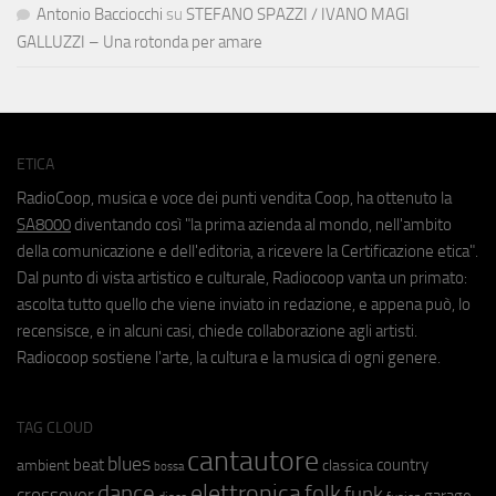
Antonio Bacciocchi
su
STEFANO SPAZZI / IVANO MAGI
GALLUZZI – Una rotonda per amare
ETICA
RadioCoop, musica e voce dei punti vendita Coop, ha ottenuto la
SA8000
diventando così "la prima azienda al mondo, nell'ambito
della comunicazione e dell'editoria, a ricevere la Certificazione etica".
Dal punto di vista artistico e culturale, Radiocoop vanta un primato:
ascolta tutto quello che viene inviato in redazione, e appena può, lo
recensisce, e in alcuni casi, chiede collaborazione agli artisti.
Radiocoop sostiene l'arte, la cultura e la musica di ogni genere.
TAG CLOUD
cantautore
blues
beat
country
ambient
classica
bossa
elettronica
dance
folk
funk
crossover
garage