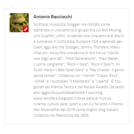
Antonio Bacciocchi
Scrittore, musicista, blogger. Ha militato come
batterista in una ventina di gruppi (tra cui Not Moving,
Link Quartet, Lilith), incidendo una cinquantina di dischi
e suonando in tutta Italia, Europa e USA e aprendo per
Clash, Iggy and the Stooges, Johnny Thunders, Manu
Chao etc. Ha scritto una decina di libri tra cui "Uscito
vivo dagli anni 80", "Mod Generations", "Paul Weller,
L’uomo cangiante", "Rock n Goal", "Rock n Spor"t, Gil
Scott-Heron Il Bob Dylan Nero" e "Ray Charles- Il genio
senza tempo". Collabora con i mensili “Classic Rock”,
"Vinile" e i quotidiani “Il Manifesto” e “Libertà”. E' tra i
giurati del Premio Tenco e del Rockol Awards. Da sedici
anni aggiorna quotidianamente il suo blog
www.tonyface.blogspot.it dove parla di musica,
cinema, culture varie, sport e con cui ha vinto il Premio
Mei Musicletter del 2016 come miglior blog italiano.
Collabora con Radiocoop dal 2003.