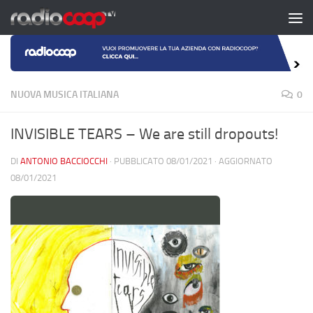
Salta al contenuto
NUOVA MUSICA ITALIANA
0
INVISIBLE TEARS – We are still dropouts!
DI
ANTONIO BACCIOCCHI
· PUBBLICATO
08/01/2021
· AGGIORNATO
08/01/2021