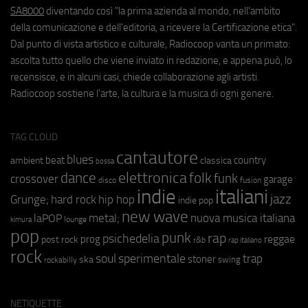
SA8000
diventando così "la prima azienda al mondo, nell'ambito
della comunicazione e dell'editoria, a ricevere la Certificazione etica".
Dal punto di vista artistico e culturale, Radiocoop vanta un primato:
ascolta tutto quello che viene inviato in redazione, e appena può, lo
recensisce, e in alcuni casi, chiede collaborazione agli artisti.
Radiocoop sostiene l'arte, la cultura e la musica di ogni genere.
TAG CLOUD
cantautore
blues
beat
country
ambient
classica
bossa
elettronica
dance
folk
funk
crossover
garage
fusion
disco
indie
italiani
jazz
hip hop
Grunge;
hard rock
indie pop
new wave
metal;
nuova musica italiana
laPOP
lounge
kimura
pop
punk
rap
psichedelia
reggae
prog
post rock
r&b
rap italiano
rock
soul
sperimentale
trap
stoner
ska
swing
rockabilly
NETIQUETTE