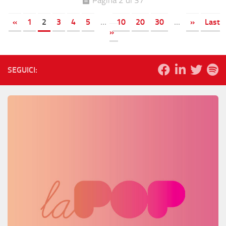
Pagina 2 di 37
«
1
2
3
4
5
...
10
20
30
...
»
Last
»
SEGUICI: