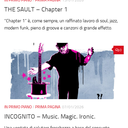
IN PRIMO PIANO
/
PRIMA PAGINA
15/01/2026
THE SAULT – Chapter 1
“Chapter 1” è, come sempre, un raffinato lavoro di soul, jazz,
modern funk, pieno di groove e canzoni di grande effetto.
0
IN PRIMO PIANO
/
PRIMA PAGINA
07/01/2026
INCOGNITO – Music. Magic. Ironic.
Una ventata di salutare freschezza a base del consueto,