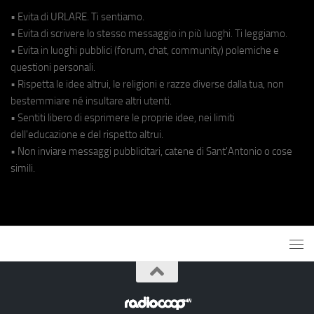
• Evita di URLARE. Ti sentiamo.
• Evita di scrivere lo stesso messaggio in più luoghi. Ti leggiamo.
• Evita in luoghi pubblici (forum, chat, community) polemiche e
questioni personali.
• Rispetta le idee altrui, le religioni e razze diverse dalla tua, non
bestemmiare né insultare altri utenti.
• Sentiti libero di esprimere le proprie idee, nei limiti
dell'educazione e del rispetto altrui.
• Non inviare messaggi pubblicitari, catene di Sant'Antonio o cose
simili.