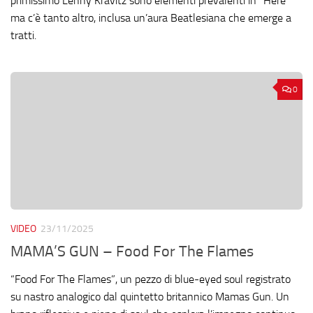
primissimo Lenny Kravitz sono elementi prevalenti in “Here”
ma c’è tanto altro, inclusa un’aura Beatlesiana che emerge a
tratti.
0
VIDEO
23/11/2025
MAMA’S GUN – Food For The Flames
“Food For The Flames”, un pezzo di blue-eyed soul registrato
su nastro analogico dal quintetto britannico Mamas Gun. Un