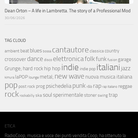
Dean Orton – A life in Lambretta. The story of a Professional Mod
30/06/2026
TAG CLOUD
cantautore
blues
beat
country
ambient
classica
bossa
elettronica
dance
folk
funk
crossover
garage
fusion
disco
indie
italiani
jazz
hip hop
Grunge;
hard rock
indie pop
new wave
metal;
nuova musica italiana
laPOP
lounge
kimura
pop
punk
rap
psichedelia
reggae
prog
post rock
r&b
rap italiano
rock
soul
sperimentale
trap
stoner
ska
swing
rockabilly
ETICA
RadioCoop, musica e voce dei punti vendita Coop, ha ottenuto la