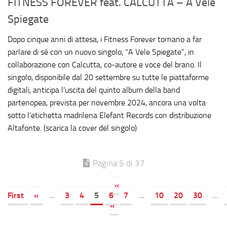
FITNESS FOREVER feat. CALCUTTA – A Vele
Spiegate
Dopo cinque anni di attesa, i Fitness Forever tornano a far
parlare di sé con un nuovo singolo, “A Vele Spiegate”, in
collaborazione con Calcutta, co-autore e voce del brano. Il
singolo, disponibile dal 20 settembre su tutte le piattaforme
digitali, anticipa l’uscita del quinto album della band
partenopea, prevista per novembre 2024, ancora una volta
sotto l’etichetta madrilena Elefant Records con distribuzione
Altafonte. (scarica la cover del singolo)
Pagina 5 di 37
«
First
«
...
3
4
5
6
7
...
10
20
30
...
»