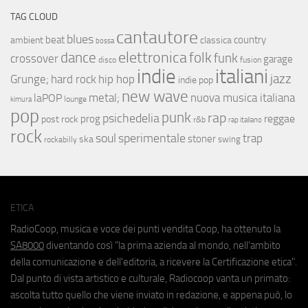
TAG CLOUD
cantautore
blues
beat
country
ambient
classica
bossa
elettronica
dance
folk
funk
crossover
garage
fusion
disco
indie
italiani
jazz
hip hop
Grunge;
hard rock
indie pop
new wave
metal;
nuova musica italiana
laPOP
lounge
kimura
pop
punk
rap
psichedelia
reggae
prog
post rock
r&b
rap italiano
rock
soul
sperimentale
trap
stoner
ska
swing
rockabilly
ETICA
RadioCoop, musica e voce dei punti vendita Coop, ha ottenuto la
SA8000
diventando così "la prima azienda al mondo, nell'ambito
della comunicazione e dell'editoria, a ricevere la Certificazione etica".
Dal punto di vista artistico e culturale, Radiocoop vanta un primato:
ascolta tutto quello che viene inviato in redazione, e appena può, lo