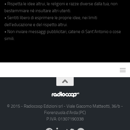
• Rispetta le idee altrui, le religioni e razze diverse dalla tua, non
bestemmiare né insultare altri utenti.
• Sentiti libero di esprimere le proprie idee, nei limiti
dell'educazione e del rispetto altrui.
• Non inviare messaggi pubblicitari, catene di Sant'Antonio o cose
simili.
© 2015 - Radiocoop Edizioni srl - Viale Giacomo Matteotti, 36/b -
Fiorenzuola d'Arda (PC)
P.IVA: 01307190338