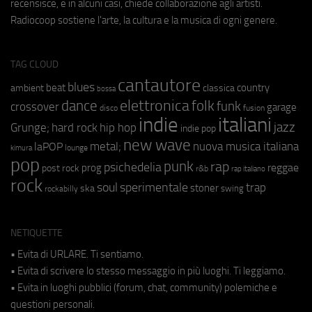
recensisce, e in alcuni casi, chiede collaborazione agli artisti.
Radiocoop sostiene l'arte, la cultura e la musica di ogni genere.
TAG CLOUD
cantautore
blues
beat
country
ambient
classica
bossa
elettronica
dance
folk
funk
crossover
garage
fusion
disco
indie
italiani
jazz
hip hop
Grunge;
hard rock
indie pop
new wave
metal;
nuova musica italiana
laPOP
lounge
kimura
pop
punk
rap
psichedelia
reggae
prog
post rock
r&b
rap italiano
rock
soul
sperimentale
trap
stoner
ska
swing
rockabilly
NETIQUETTE
• Evita di URLARE. Ti sentiamo.
• Evita di scrivere lo stesso messaggio in più luoghi. Ti leggiamo.
• Evita in luoghi pubblici (forum, chat, community) polemiche e
questioni personali.