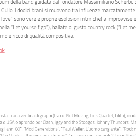
album della band guidata dal fondatore Massimiliano Scherbi,
ico Gullo. I dodici brani si muovono tra influenze marcatamente
 love” sono vere e proprie esplosioni ritmiche) a improvvise 
lla “Let yourself go”), ballate di gusto country rock (“Let me
mo e ricco di qualità compositiva.
ok
ista in una ventina di gruppi (tra cui Not Moving, Link Quartet, Lilith), inc
uropa e USA e aprendo per Clash, Iggy and the Stooges, Johnny Thunders, 
o dagli anni 80", "Mod Generations", "Paul Weller, L’uomo cangiante", "Rock n
Ray Charles- Il genio senza tempo". Collabora con i mensili “Classic Rock”,