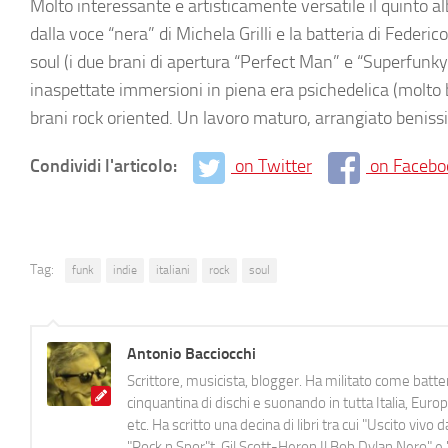
Molto interessante e artisticamente versatile il quinto 
dalla voce “nera” di Michela Grilli e la batteria di Feder
soul (i due brani di apertura “Perfect Man” e “Superfunky
inaspettate immersioni in piena era psichedelica (molto be
brani rock oriented. Un lavoro maturo, arrangiato benissi
Condividi l'articolo:
on Twitter
on Facebo
Tag:
funk
indie
italiani
rock
soul
Antonio Bacciocchi
Scrittore, musicista, blogger. Ha militato come batter
cinquantina di dischi e suonando in tutta Italia, E
etc. Ha scritto una decina di libri tra cui "Uscito viv
"Rock n Spor"t, Gil Scott-Heron Il Bob Dylan Nero" e "