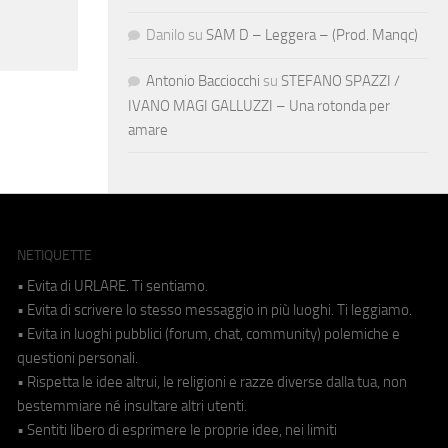
Danilo
su
SAM D – Leggera – (Prod. Manqc)
Antonio Bacciocchi
su
STEFANO SPAZZI /
IVANO MAGI GALLUZZI – Una rotonda per
amare
NETIQUETTE
• Evita di URLARE. Ti sentiamo.
• Evita di scrivere lo stesso messaggio in più luoghi. Ti leggiamo.
• Evita in luoghi pubblici (forum, chat, community) polemiche e
questioni personali.
• Rispetta le idee altrui, le religioni e razze diverse dalla tua, non
bestemmiare né insultare altri utenti.
• Sentiti libero di esprimere le proprie idee, nei limiti