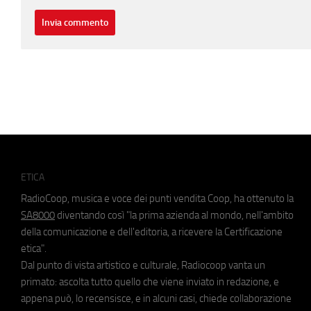
ETICA
RadioCoop, musica e voce dei punti vendita Coop, ha ottenuto la
SA8000
diventando così "la prima azienda al mondo, nell'ambito
della comunicazione e dell'editoria, a ricevere la Certificazione
etica".
Dal punto di vista artistico e culturale, Radiocoop vanta un
primato: ascolta tutto quello che viene inviato in redazione, e
appena può, lo recensisce, e in alcuni casi, chiede collaborazione