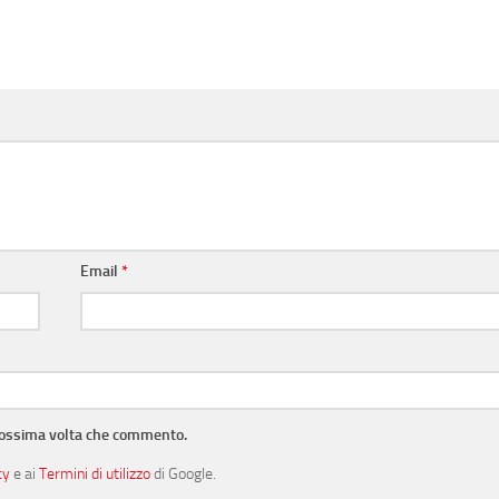
Email
*
prossima volta che commento.
cy
e ai
Termini di utilizzo
di Google.