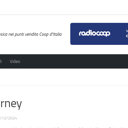
ica nei punti vendita Coop d'Italia
i
Video
rney
/12/2024