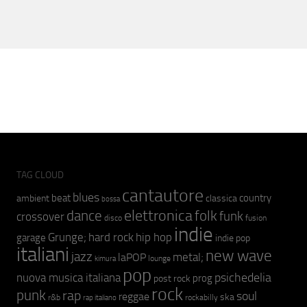
TAG CLOUD
cantautore
blues
beat
country
ambient
classica
bossa
elettronica
dance
folk
funk
crossover
fusion
disco
indie
hip hop
Grunge;
hard rock
garage
indie pop
italiani
new wave
jazz
metal;
laPOP
lounge
kimura
pop
psichedelia
nuova musica italiana
prog
post rock
rock
punk
rap
soul
reggae
ska
r&b
rockabilly
rap italiano