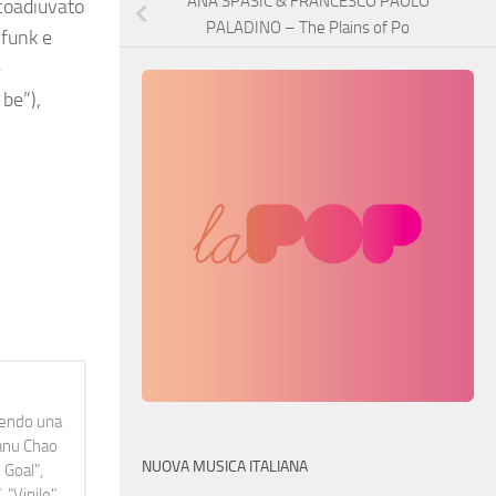
ANA SPASIC & FRANCESCO PAOLO
 coadiuvato
PALADINO – The Plains of Po
 funk e
e
 be”),
idendo una
Manu Chao
NUOVA MUSICA ITALIANA
 Goal",
 "Vinile"