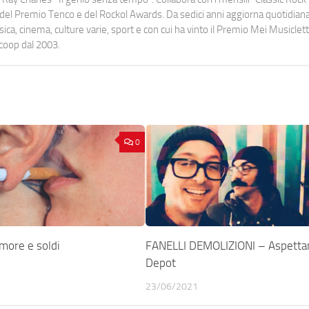
urati del Premio Tenco e del Rockol Awards. Da sedici anni aggiorna quotidia
a, cinema, culture varie, sport e con cui ha vinto il Premio Mei Musiclett
ocoop dal 2003.
0
ore e soldi
FANELLI DEMOLIZIONI – Aspetta
Depot
23/06/2021