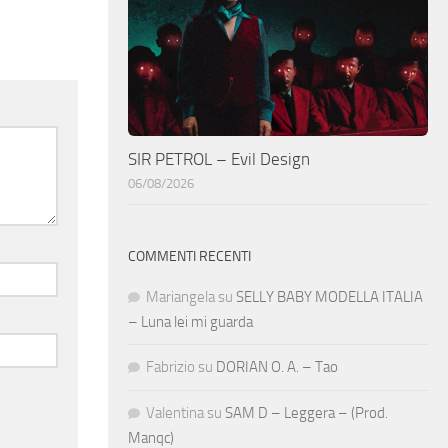
SIR PETROL – Evil Design
06/08/2026
COMMENTI RECENTI
Mariangela
su
SELLY BABY MODELLA ITALIA
– Luna lei mi guarda
Fabrizio
su
DORIAN O. A. – Tao
Valentina
su
SAM D – Leggera – (Prod.
Manqc)