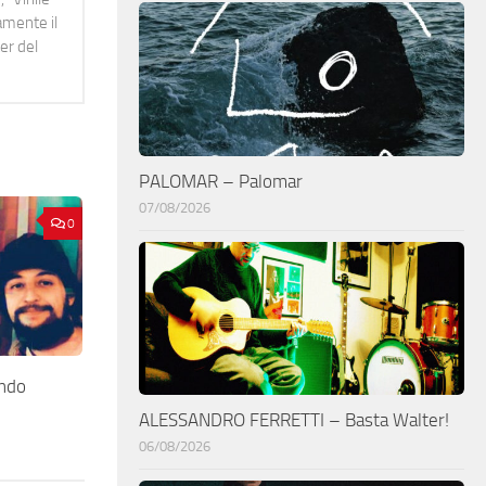
namente il
er del
PALOMAR – Palomar
07/08/2026
0
ndo
ALESSANDRO FERRETTI – Basta Walter!
06/08/2026