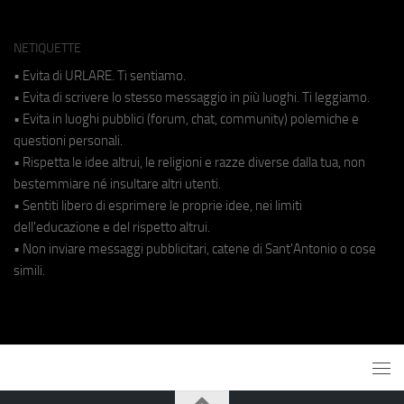
NETIQUETTE
• Evita di URLARE. Ti sentiamo.
• Evita di scrivere lo stesso messaggio in più luoghi. Ti leggiamo.
• Evita in luoghi pubblici (forum, chat, community) polemiche e
questioni personali.
• Rispetta le idee altrui, le religioni e razze diverse dalla tua, non
bestemmiare né insultare altri utenti.
• Sentiti libero di esprimere le proprie idee, nei limiti
dell'educazione e del rispetto altrui.
• Non inviare messaggi pubblicitari, catene di Sant'Antonio o cose
simili.