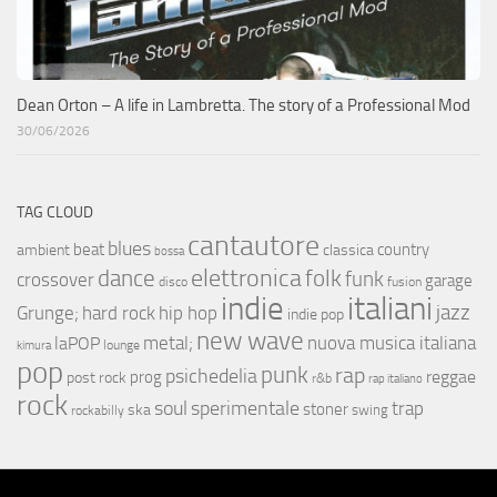
Dean Orton – A life in Lambretta. The story of a Professional Mod
30/06/2026
TAG CLOUD
cantautore
blues
beat
country
ambient
classica
bossa
elettronica
dance
folk
funk
crossover
garage
fusion
disco
indie
italiani
jazz
hip hop
Grunge;
hard rock
indie pop
new wave
metal;
nuova musica italiana
laPOP
lounge
kimura
pop
punk
rap
psichedelia
reggae
prog
post rock
r&b
rap italiano
rock
soul
sperimentale
trap
stoner
ska
swing
rockabilly