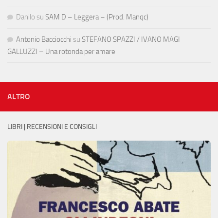
Danilo
su
SAM D – Leggera – (Prod. Manqc)
Antonio Bacciocchi
su
STEFANO SPAZZI / IVANO MAGI
GALLUZZI – Una rotonda per amare
ALTRO
LIBRI | RECENSIONI E CONSIGLI