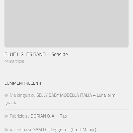
BLUE LIGHTS BAND – Seaside
05/08/2026
COMMENTI RECENTI
Mariangela
su
SELLY BABY MODELLA ITALIA – Luna lei mi
guarda
Fabrizio
su
DORIAN O. A. – Tao
Valentina
su
SAM D – Leggera – (Prod. Manqc)