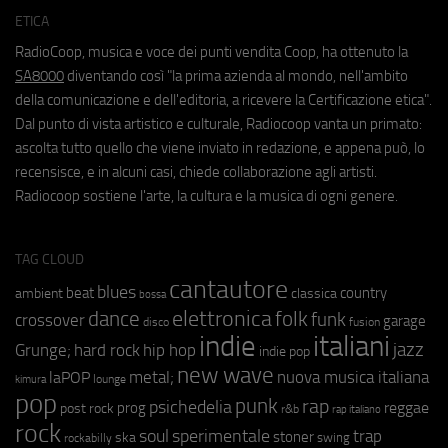
ETICA
RadioCoop, musica e voce dei punti vendita Coop, ha ottenuto la
SA8000
diventando così "la prima azienda al mondo, nell'ambito
della comunicazione e dell'editoria, a ricevere la Certificazione etica".
Dal punto di vista artistico e culturale, Radiocoop vanta un primato:
ascolta tutto quello che viene inviato in redazione, e appena può, lo
recensisce, e in alcuni casi, chiede collaborazione agli artisti.
Radiocoop sostiene l'arte, la cultura e la musica di ogni genere.
TAG CLOUD
cantautore
blues
beat
country
ambient
classica
bossa
elettronica
dance
folk
funk
crossover
garage
fusion
disco
indie
italiani
jazz
hip hop
Grunge;
hard rock
indie pop
new wave
metal;
nuova musica italiana
laPOP
lounge
kimura
pop
punk
rap
psichedelia
reggae
prog
post rock
r&b
rap italiano
rock
soul
sperimentale
trap
stoner
ska
swing
rockabilly