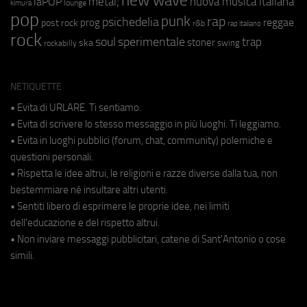
new wave
metal;
nuova musica italiana
laPOP
lounge
kimura
pop
punk
rap
psichedelia
reggae
prog
post rock
r&b
rap italiano
rock
soul
sperimentale
trap
stoner
ska
swing
rockabilly
NETIQUETTE
• Evita di URLARE. Ti sentiamo.
• Evita di scrivere lo stesso messaggio in più luoghi. Ti leggiamo.
• Evita in luoghi pubblici (forum, chat, community) polemiche e
questioni personali.
• Rispetta le idee altrui, le religioni e razze diverse dalla tua, non
bestemmiare né insultare altri utenti.
• Sentiti libero di esprimere le proprie idee, nei limiti
dell'educazione e del rispetto altrui.
• Non inviare messaggi pubblicitari, catene di Sant'Antonio o cose
simili.