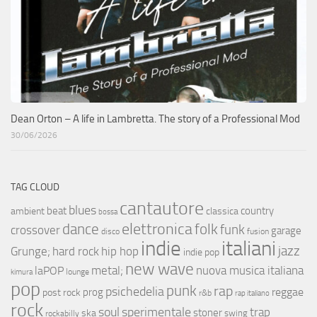
Dean Orton – A life in Lambretta. The story of a Professional Mod
30/06/2026
TAG CLOUD
cantautore
blues
beat
country
ambient
classica
bossa
elettronica
dance
folk
funk
crossover
garage
fusion
disco
indie
italiani
jazz
hip hop
Grunge;
hard rock
indie pop
new wave
metal;
nuova musica italiana
laPOP
lounge
kimura
pop
punk
rap
psichedelia
reggae
prog
post rock
r&b
rap italiano
rock
soul
sperimentale
trap
stoner
ska
swing
rockabilly