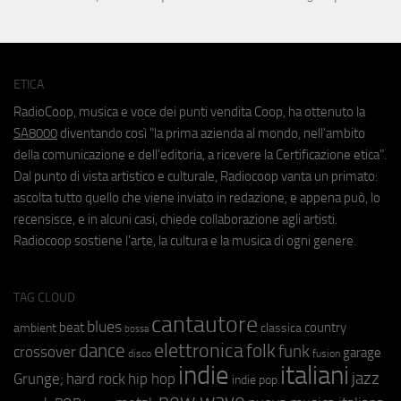
ETICA
RadioCoop, musica e voce dei punti vendita Coop, ha ottenuto la
SA8000
diventando così "la prima azienda al mondo, nell'ambito
della comunicazione e dell'editoria, a ricevere la Certificazione etica".
Dal punto di vista artistico e culturale, Radiocoop vanta un primato:
ascolta tutto quello che viene inviato in redazione, e appena può, lo
recensisce, e in alcuni casi, chiede collaborazione agli artisti.
Radiocoop sostiene l'arte, la cultura e la musica di ogni genere.
TAG CLOUD
cantautore
blues
beat
country
ambient
classica
bossa
elettronica
dance
folk
funk
crossover
garage
fusion
disco
indie
italiani
jazz
hip hop
Grunge;
hard rock
indie pop