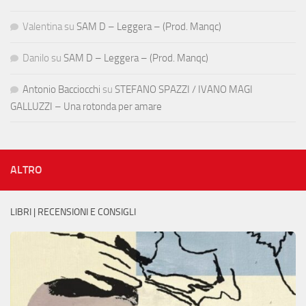
Valentina
su
SAM D – Leggera – (Prod. Manqc)
Danilo
su
SAM D – Leggera – (Prod. Manqc)
Antonio Bacciocchi
su
STEFANO SPAZZI / IVANO MAGI
GALLUZZI – Una rotonda per amare
ALTRO
LIBRI | RECENSIONI E CONSIGLI