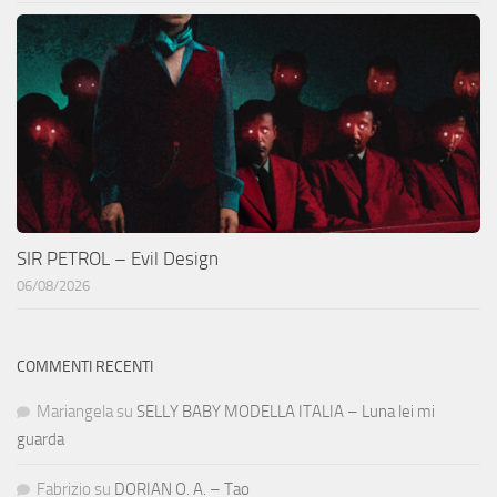
SIR PETROL – Evil Design
06/08/2026
COMMENTI RECENTI
Mariangela
su
SELLY BABY MODELLA ITALIA – Luna lei mi
guarda
Fabrizio
su
DORIAN O. A. – Tao