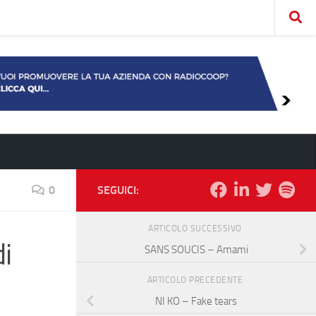
0
SEGUICI:
ARTICOLO SUCCESSIVO
i
SANS SOUCIS – Amami
ARTICOLO PRECEDENTE
NI KO – Fake tears