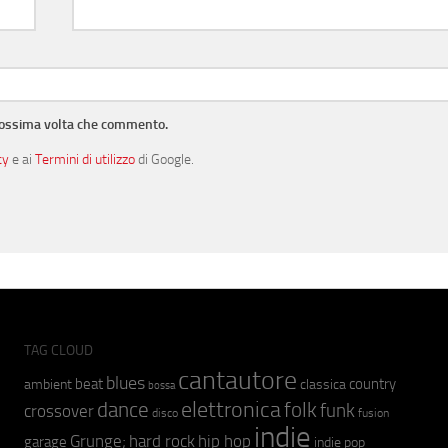
prossima volta che commento.
cy
e ai
Termini di utilizzo
di Google.
TAG CLOUD
cantautore
blues
beat
country
ambient
classica
bossa
elettronica
dance
folk
funk
crossover
fusion
disco
indie
hip hop
Grunge;
hard rock
garage
indie pop