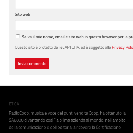
Sito web
Salva il mio nome, email e sito web in questo browser per la 
Questo sito è protetto da reCAPTCHA, ed è soggetto alla
Privacy Poli
ETICA
RadioCoop, musica e voce dei punti vendita Coop, ha ottenuto la
SA8000
diventando così "la prima azienda al mondo, nell'ambito
della comunicazione e dell'editoria, a ricevere la Certificazione