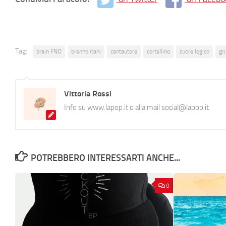
Tag:
brain FNO
brenno itani
cantautore
cortellino
cuore logico
gr
Vittoria Rossi
Info su www.lapop.it o alla mail social@lapop.it
POTREBBERO INTERESSARTI ANCHE...
0