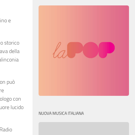
ino e
o storico
ava della
alinconia
 non può
re
nologo con
uore lucido
NUOVA MUSICA ITALIANA
 Radio