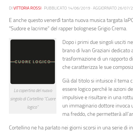
DI
VITTORIA ROSSI
· PUBBLICATO
14/06/2019
· AGGIORNATO
26/07/
E anche questo venerdì tanta nuova musica targata laPOP:
“Sudore e lacrime” del rapper bolognese Grigio Crema.
Dopo i primi due singoli usciti 
brano di Ivan Graziani dedicato 
trasformazione di un rapporto di
che caratterizza le sue composiz
Già dal titolo si intuisce il tema
essere logico perché le azioni d
La copertina del nuovo
impulsive e risultare in una rott
singolo di Cortellino “Cuore
un immaginario dottore invoca u
logico”
ma freddo, che permetterà all’art
Cortellino ne ha parlato nei giorni scorsi in una serie di