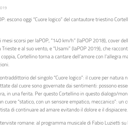
2019
 escono oggi “Cuore logico” del cantautore triestino Cortell
nei mesi scorsi per laPOP, “140 km/h” (laPOP 2018), cover dell
a Trieste e al suo vento, e “Usami” (laPOP 2019), che raccont
 coppia, Cortellino torna a cantare dell’amore con l’allegra m
ioni.
 contraddittorio del singolo “Cuore logico”: il cuore per natura
ettate dal cuore sono governate dai sentimenti: possono esse
ura, in una ferita. Per questo Cortellino in questo dialogo/mo
n cuore “statico, con un sensore empatico, meccanico”: un c
ista di continuare ad amare evitando il dolore e il dispiacere.
 interviste romane: al programma musicale di Fabio Luzietti su