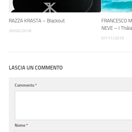
RAZZA KRASTA – Blackout
FRANCESCO M
NEVE – I Thàl
20/02/2018
07/11/2019
LASCIA UN COMMENTO
Commento
*
Nome
*