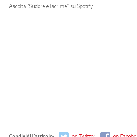
Ascolta “Sudore e lacrime” su Spotify:
Condividi l'articolo:
on Twitter
on Facebo