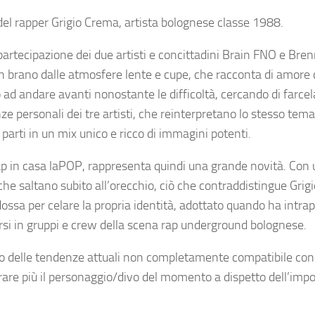
del rapper Grigio Crema, artista bolognese classe 1988.
artecipazione dei due artisti e concittadini Brain FNO e Brenn
 un brano dalle atmosfere lente e cupe, che racconta di amore
ad andare avanti nonostante le difficoltà, cercando di farcela
e personali dei tre artisti, che reinterpretano lo stesso tem
parti in un mix unico e ricco di immagini potenti.
rap in casa laPOP, rappresenta quindi una grande novità. Con u
 che saltano subito all’orecchio, ciò che contraddistingue Gri
sa per celare la propria identità, adottato quando ha intrap
orsi in gruppi e crew della scena rap underground bolognese.
aturo delle tendenze attuali non completamente compatibile con 
are più il personaggio/divo del momento a dispetto dell’imp