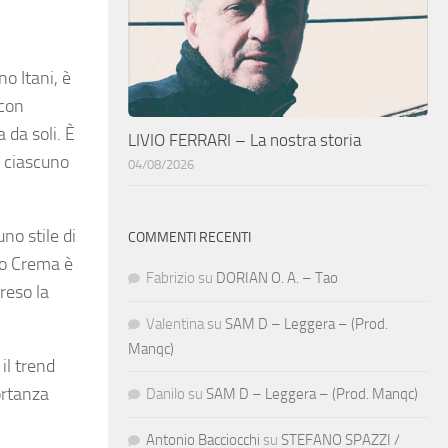
o Itani, è
 con
 da soli. È
LIVIO FERRARI – La nostra storia
a ciascuno
04/08/2026
no stile di
COMMENTI RECENTI
gio Crema è
Fabrizio
su
DORIAN O. A. – Tao
reso la
Valentina
su
SAM D – Leggera – (Prod.
Manqc)
il trend
ortanza
Danilo
su
SAM D – Leggera – (Prod. Manqc)
Antonio Bacciocchi
su
STEFANO SPAZZI /