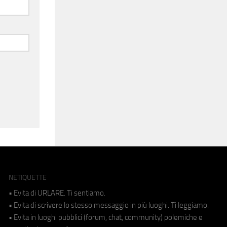
NETIQUETTE
• Evita di URLARE. Ti sentiamo.
• Evita di scrivere lo stesso messaggio in più luoghi. Ti leggiamo.
• Evita in luoghi pubblici (forum, chat, community) polemiche e