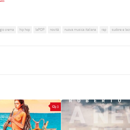
igio crema
hip hop
laPOP
novità
nuova musica italiana
rap
sudore e lac
0