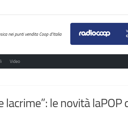
ica nei punti vendita Coop d'Italia
i
Video
 lacrime”: le novità laPOP d