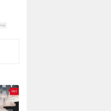
rime
0