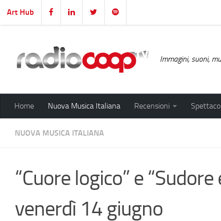
Art Hub
Salta al contenuto
Immagini, suoni, mus
Home
Nuova Musica Italiana
Recensioni
Spettacol
NUOVA MUSICA ITALIANA
“Cuore logico” e “Sudore e
venerdì 14 giugno