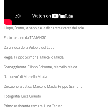
Il lupo, Bruno, la nebbia e la disperata ricerca del sole.
Fatto a mano da TAMANGO
Da un’idea della Volpe e del Lupo
Regia: Filippo Scimone, Marcello Maida
Sceneggiatura: Filippo Scimone, Marcello Maida
“Un uovo” di Marcello Maida
Direzione artistica: Marcello Maida, Filippo Scimone
Fotografia: Luca Giraudo
Primo assistente camera: Luca Caruso