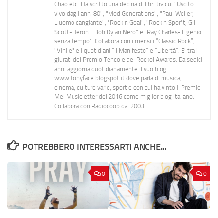
Chao etc. Ha scritto una decina di libri tra cui "Uscito
vivo dagli anni 80", "Mod Generations", "Paul Weller,
L’uomo cangiante", "Rock n Goal", "Rock n Spor"t, Gil
Scott-Heron Il Bob Dylan Nero" e "Ray Charles- Il genio
senza tempo". Collabora con i mensili “Classic Rock”,
"Vinile" e i quotidiani “Il Manifesto” e “Libertà”. E' tra i
giurati del Premio Tenco e del Rockol Awards. Da sedici
anni aggiorna quotidianamente il suo blog
www.tonyface.blogspot.it dove parla di musica,
cinema, culture varie, sport e con cui ha vinto il Premio
Mei Musicletter del 2016 come miglior blog italiano.
Collabora con Radiocoop dal 2003.
POTREBBERO INTERESSARTI ANCHE...
0
0