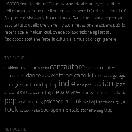
SA8000
diventando così "la prima azienda al mondo, nell'ambito
della comunicazione e dell'editoria, a ricevere la Certificazione etica".
Dal punto di vista artistico e culturale, Radiocoop vanta un primato:
ascolta tutto quello che viene inviato in redazione, e appena può, lo
recensisce, e in alcuni casi, chiede collaborazione agli artisti.
Radiocoop sostiene l'arte, la cultura e la musica di ogni genere.
TAG CLOUD
cantautore
blues
beat
country
ambient
classica
bossa
elettronica
dance
folk
funk
crossover
garage
fusion
disco
indie
italiani
jazz
hip hop
Grunge;
hard rock
indie pop
new wave
metal;
nuova musica italiana
laPOP
lounge
kimura
pop
punk
rap
psichedelia
reggae
prog
post rock
r&b
rap italiano
rock
soul
sperimentale
trap
stoner
ska
swing
rockabilly
NETIQUETTE