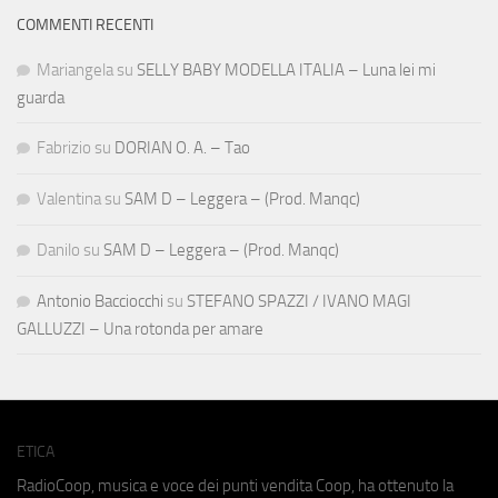
COMMENTI RECENTI
Mariangela
su
SELLY BABY MODELLA ITALIA – Luna lei mi
guarda
Fabrizio
su
DORIAN O. A. – Tao
Valentina
su
SAM D – Leggera – (Prod. Manqc)
Danilo
su
SAM D – Leggera – (Prod. Manqc)
Antonio Bacciocchi
su
STEFANO SPAZZI / IVANO MAGI
GALLUZZI – Una rotonda per amare
ETICA
RadioCoop, musica e voce dei punti vendita Coop, ha ottenuto la