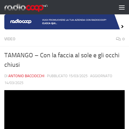
Salta al contenuto
VIDEO
0
TAMANGO – Con la faccia al sole e gli occhi
chiusi
DI
ANTONIO BACCIOCCHI
· PUBBLICATO
15/03/2025
· AGGIORNATO
14/03/2025