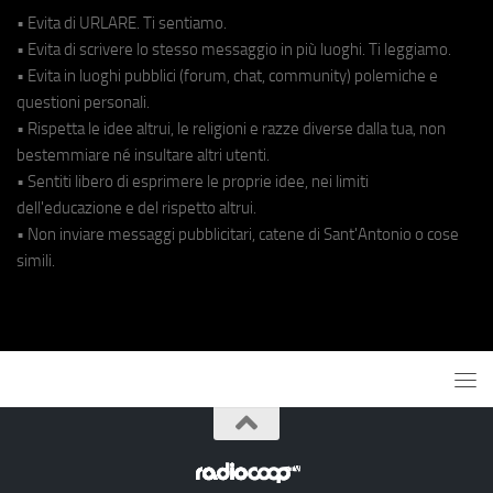
• Evita di URLARE. Ti sentiamo.
• Evita di scrivere lo stesso messaggio in più luoghi. Ti leggiamo.
• Evita in luoghi pubblici (forum, chat, community) polemiche e
questioni personali.
• Rispetta le idee altrui, le religioni e razze diverse dalla tua, non
bestemmiare né insultare altri utenti.
• Sentiti libero di esprimere le proprie idee, nei limiti
dell'educazione e del rispetto altrui.
• Non inviare messaggi pubblicitari, catene di Sant'Antonio o cose
simili.