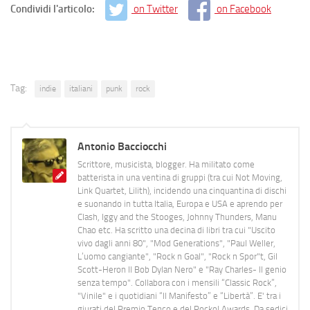
Condividi l'articolo:
on Twitter
on Facebook
Tag:
indie
italiani
punk
rock
Antonio Bacciocchi
Scrittore, musicista, blogger. Ha militato come
batterista in una ventina di gruppi (tra cui Not Moving,
Link Quartet, Lilith), incidendo una cinquantina di dischi
e suonando in tutta Italia, Europa e USA e aprendo per
Clash, Iggy and the Stooges, Johnny Thunders, Manu
Chao etc. Ha scritto una decina di libri tra cui "Uscito
vivo dagli anni 80", "Mod Generations", "Paul Weller,
L’uomo cangiante", "Rock n Goal", "Rock n Spor"t, Gil
Scott-Heron Il Bob Dylan Nero" e "Ray Charles- Il genio
senza tempo". Collabora con i mensili “Classic Rock”,
"Vinile" e i quotidiani “Il Manifesto” e “Libertà”. E' tra i
giurati del Premio Tenco e del Rockol Awards. Da sedici