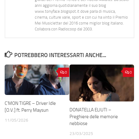
anni aggiorna quotidianamente il suo blog
www.tonyface.blogspot.it dove parla di musica,
cinema, culture varie, sport e con cui ha vinto il Premio
Mei Musicletter del 2016 come miglior blog italiano.
Collabora con Radiocoop dal 2003.
POTREBBERO INTERESSARTI ANCHE...
0
0
C’MON TIGRE – Driver Idle
DONATELLA ELIUTI –
[O.V.] ft. Perry Maysun
Preghiere delle memorie
11/05/2026
nebbiose
23/03/2025