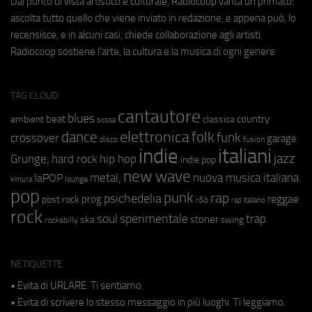
Dal punto di vista artistico e culturale, Radiocoop vanta un primato:
ascolta tutto quello che viene inviato in redazione, e appena può, lo
recensisce, e in alcuni casi, chiede collaborazione agli artisti.
Radiocoop sostiene l'arte, la cultura e la musica di ogni genere.
TAG CLOUD
cantautore
blues
beat
country
ambient
classica
bossa
elettronica
dance
folk
funk
crossover
garage
fusion
disco
indie
italiani
jazz
hip hop
Grunge;
hard rock
indie pop
new wave
metal;
nuova musica italiana
laPOP
lounge
kimura
pop
punk
rap
psichedelia
reggae
prog
post rock
r&b
rap italiano
rock
soul
sperimentale
trap
stoner
ska
swing
rockabilly
NETIQUETTE
• Evita di URLARE. Ti sentiamo.
• Evita di scrivere lo stesso messaggio in più luoghi. Ti leggiamo.