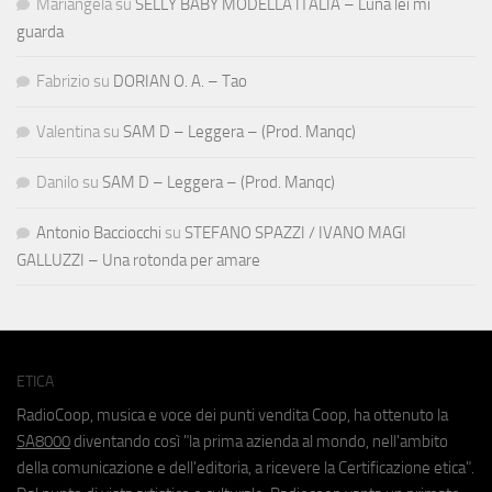
Mariangela
su
SELLY BABY MODELLA ITALIA – Luna lei mi
guarda
Fabrizio
su
DORIAN O. A. – Tao
Valentina
su
SAM D – Leggera – (Prod. Manqc)
Danilo
su
SAM D – Leggera – (Prod. Manqc)
Antonio Bacciocchi
su
STEFANO SPAZZI / IVANO MAGI
GALLUZZI – Una rotonda per amare
ETICA
RadioCoop, musica e voce dei punti vendita Coop, ha ottenuto la
SA8000
diventando così "la prima azienda al mondo, nell'ambito
della comunicazione e dell'editoria, a ricevere la Certificazione etica".