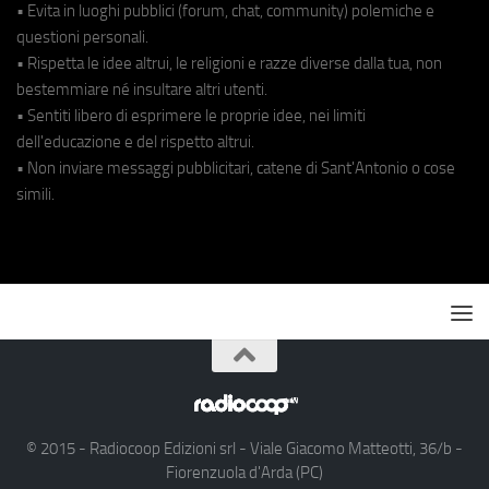
• Evita in luoghi pubblici (forum, chat, community) polemiche e
questioni personali.
• Rispetta le idee altrui, le religioni e razze diverse dalla tua, non
bestemmiare né insultare altri utenti.
• Sentiti libero di esprimere le proprie idee, nei limiti
dell'educazione e del rispetto altrui.
• Non inviare messaggi pubblicitari, catene di Sant'Antonio o cose
simili.
© 2015 - Radiocoop Edizioni srl - Viale Giacomo Matteotti, 36/b -
Fiorenzuola d'Arda (PC)