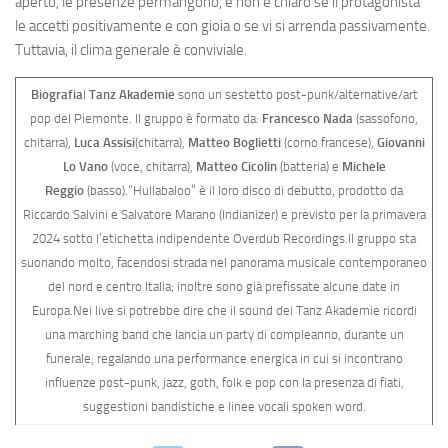
aperto, le presenze permangono, e non è chiaro se il protagonista
le accetti positivamente e con gioia o se vi si arrenda passivamente.
Tuttavia, il clima generale è conviviale.
Biografia
I
Tanz Akademie
sono un sestetto post-punk/alternative/art
pop del Piemonte. Il gruppo è formato da:
Francesco Nada
(sassofono,
chitarra),
Luca Assisi
(chitarra),
Matteo Boglietti
(corno francese),
Giovanni
Lo Vano
(voce, chitarra),
Matteo Cicolin
(batteria) e
Michele
Reggio
(basso).“Hullabaloo” è il loro disco di debutto, prodotto da
Riccardo Salvini e Salvatore Marano (Indianizer) e previsto per la primavera
2024 sotto l’etichetta indipendente Overdub Recordings.Il gruppo sta
suonando molto, facendosi strada nel panorama musicale contemporaneo
del nord e centro Italia; inoltre sono già prefissate alcune date in
Europa.Nei live si potrebbe dire che il sound dei Tanz Akademie ricordi
una marching band che lancia un party di compleanno, durante un
funerale, regalando una performance energica in cui si incontrano
influenze post-punk, jazz, goth, folk e pop con la presenza di fiati,
suggestioni bandistiche e linee vocali spoken word.