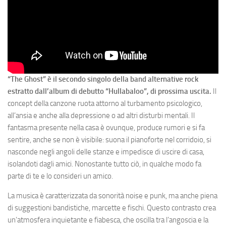
“The Ghost” è il secondo singolo della band alternative rock
estratto dall’album di debutto “Hullabaloo”, di prossima uscita.
Il
concept della canzone ruota attorno al turbamento psicologico,
all’ansia e anche alla depressione o ad altri disturbi mentali. Il
fantasma presente nella casa è ovunque, produce rumori e si fa
sentire, anche se non è visibile: suona il pianoforte nel corridoio, si
nasconde negli angoli delle stanze e impedisce di uscire di casa,
isolandoti dagli amici. Nonostante tutto ciò, in qualche modo fa
parte di te e lo consideri un amico.
La musica è caratterizzata da sonorità noise e punk, ma anche piena
di suggestioni bandistiche, marcette e fischi. Questo contrasto crea
un’atmosfera inquietante e fiabesca, che oscilla tra l’angoscia e la