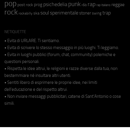
pop
punk
rap
psichedelia
reggae
prog
post rock
r&b
rap italiano
rock
soul
sperimentale
trap
stoner
ska
swing
rockabilly
NETIQUETTE
• Evita di URLARE. Ti sentiamo.
• Evita di scrivere lo stesso messaggio in più luoghi. Ti leggiamo.
• Evita in luoghi pubblici (forum, chat, community) polemiche e
questioni personali.
• Rispetta le idee altrui, le religioni e razze diverse dalla tua, non
bestemmiare né insultare altri utenti.
• Sentiti libero di esprimere le proprie idee, nei limiti
dell'educazione e del rispetto altrui.
• Non inviare messaggi pubblicitari, catene di Sant'Antonio o cose
simili.