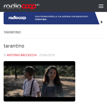
Salta al contenuto
TARANTINO
tarantino
DI
ANTONIO BACCIOCCHI
·
25/06/2019