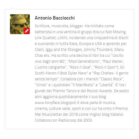
Antonio Bacciocchi
Scrittore, musicista, blogger. Ha militato come
batterista in una ventina di gruppi (tra cui Not Moving,
Link Quartet, Lilith), incidendo una cinquantina di dischi
e suonando in tutta Italia, Europa e USA e aprendo per
Clash, Iggy and the Stooges, Johnny Thunders, Manu
Chao etc. Ha scritto una decina di libri tra cui "Uscito
vivo dagli anni 80", "Mod Generations", "Paul Weller,
L’uomo cangiante", "Rock n Goal", "Rock n Spor"t, Gil
Scott-Heron Il Bob Dylan Nero" e "Ray Charles- Il genio
senza tempo". Collabora con i mensili “Classic Rock”,
"Vinile" e i quotidiani “Il Manifesto” e “Libertà”. E' tra i
giurati del Premio Tenco e del Rockol Awards. Da sedici
anni aggiorna quotidianamente il suo blog
www.tonyface.blogspot.it dove parla di musica,
cinema, culture varie, sport e con cui ha vinto il Premio
Mei Musicletter del 2016 come miglior blog italiano.
Collabora con Radiocoop dal 2003.