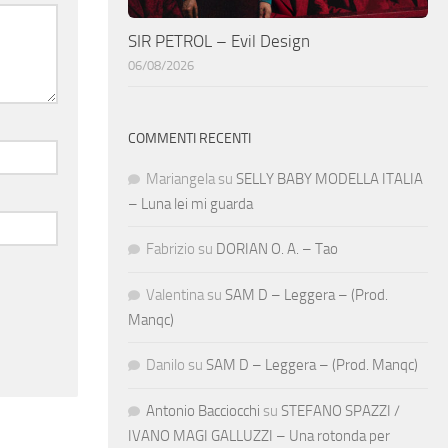
SIR PETROL – Evil Design
06/08/2026
COMMENTI RECENTI
Mariangela
su
SELLY BABY MODELLA ITALIA
– Luna lei mi guarda
Fabrizio
su
DORIAN O. A. – Tao
Valentina
su
SAM D – Leggera – (Prod.
Manqc)
Danilo
su
SAM D – Leggera – (Prod. Manqc)
Antonio Bacciocchi
su
STEFANO SPAZZI /
IVANO MAGI GALLUZZI – Una rotonda per