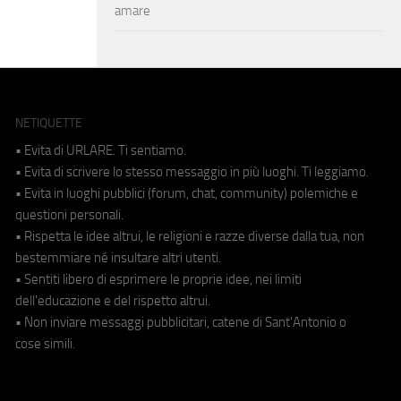
amare
NETIQUETTE
• Evita di URLARE. Ti sentiamo.
• Evita di scrivere lo stesso messaggio in più luoghi. Ti leggiamo.
• Evita in luoghi pubblici (forum, chat, community) polemiche e
questioni personali.
• Rispetta le idee altrui, le religioni e razze diverse dalla tua, non
bestemmiare né insultare altri utenti.
• Sentiti libero di esprimere le proprie idee, nei limiti
dell'educazione e del rispetto altrui.
• Non inviare messaggi pubblicitari, catene di Sant'Antonio o
cose simili.