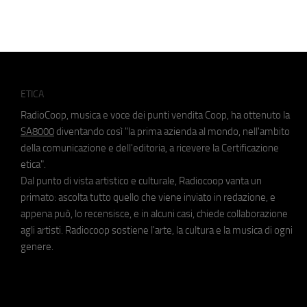
ETICA
RadioCoop, musica e voce dei punti vendita Coop, ha ottenuto la
SA8000
diventando così "la prima azienda al mondo, nell'ambito
della comunicazione e dell'editoria, a ricevere la Certificazione
etica".
Dal punto di vista artistico e culturale, Radiocoop vanta un
primato: ascolta tutto quello che viene inviato in redazione, e
appena può, lo recensisce, e in alcuni casi, chiede collaborazione
agli artisti. Radiocoop sostiene l'arte, la cultura e la musica di ogni
genere.