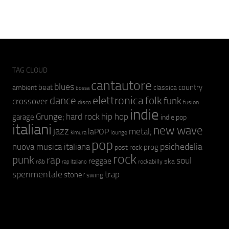
TAG CLOUD
cantautore
blues
beat
country
ambient
classica
bossa
elettronica
dance
folk
funk
crossover
fusion
disco
indie
hip hop
Grunge;
hard rock
garage
indie pop
italiani
new wave
jazz
metal;
laPOP
lounge
kimura
pop
psichedelia
nuova musica italiana
prog
post rock
rock
punk
rap
soul
reggae
ska
r&b
rockabilly
rap italiano
sperimentale
trap
stoner
swing