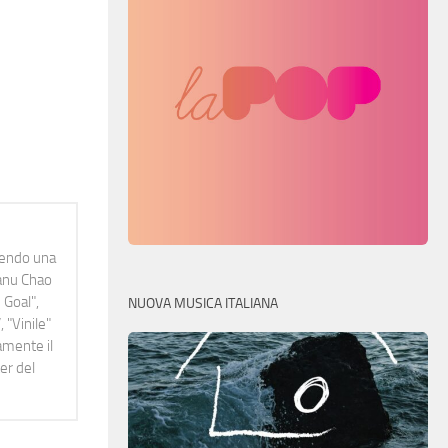
idendo una
Manu Chao
 Goal",
NUOVA MUSICA ITALIANA
 "Vinile"
namente il
er del