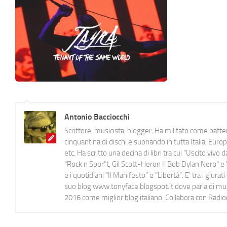
Antonio Bacciocchi
Scrittore, musicista, blogger. Ha militato come batter
cinquantina di dischi e suonando in tutta Italia, E
etc. Ha scritto una decina di libri tra cui "Uscito viv
"Rock n Spor"t, Gil Scott-Heron Il Bob Dylan Nero" e "
e i quotidiani “Il Manifesto” e “Libertà”. E' tra i gi
suo blog www.tonyface.blogspot.it dove parla di music
2016 come miglior blog italiano. Collabora con Radi