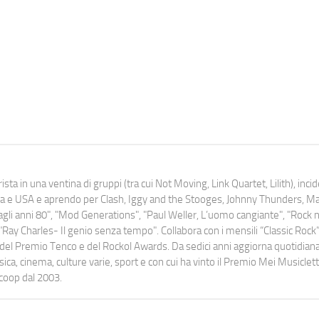
ista in una ventina di gruppi (tra cui Not Moving, Link Quartet, Lilith), inc
uropa e USA e aprendo per Clash, Iggy and the Stooges, Johnny Thunders, 
o dagli anni 80", "Mod Generations", "Paul Weller, L’uomo cangiante", "Rock n
Ray Charles- Il genio senza tempo". Collabora con i mensili “Classic Rock”,
urati del Premio Tenco e del Rockol Awards. Da sedici anni aggiorna quotidia
a, cinema, culture varie, sport e con cui ha vinto il Premio Mei Musiclett
ocoop dal 2003.