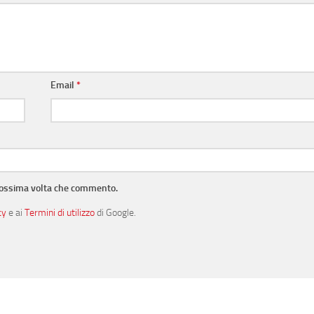
Email
*
prossima volta che commento.
cy
e ai
Termini di utilizzo
di Google.