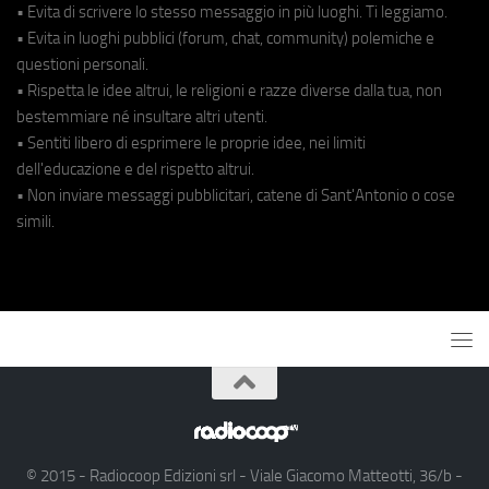
• Evita di scrivere lo stesso messaggio in più luoghi. Ti leggiamo.
• Evita in luoghi pubblici (forum, chat, community) polemiche e
questioni personali.
• Rispetta le idee altrui, le religioni e razze diverse dalla tua, non
bestemmiare né insultare altri utenti.
• Sentiti libero di esprimere le proprie idee, nei limiti
dell'educazione e del rispetto altrui.
• Non inviare messaggi pubblicitari, catene di Sant'Antonio o cose
simili.
© 2015 - Radiocoop Edizioni srl - Viale Giacomo Matteotti, 36/b -