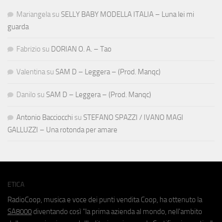
Mariangela
su
SELLY BABY MODELLA ITALIA – Luna lei mi
guarda
Fabrizio
su
DORIAN O. A. – Tao
Valentina
su
SAM D – Leggera – (Prod. Manqc)
Danilo
su
SAM D – Leggera – (Prod. Manqc)
Antonio Bacciocchi
su
STEFANO SPAZZI / IVANO MAGI
GALLUZZI – Una rotonda per amare
ETICA
RadioCoop, musica e voce dei punti vendita Coop, ha ottenuto la
SA8000
diventando così "la prima azienda al mondo, nell'ambito