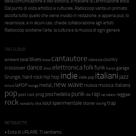
della comunicazione e dell'editoria, a ricevere la Certificazione etica".
Dal punto di vista artistico e culturale, Radiocoop vanta un primato:
ascolta tutto quello che viene inviato in redazione, e appena può, lo
recensisce, e in alcuni casi, chiede collaborazione agli artisti.
Radiocoop sostiene l'arte, la cultura e la musica di ogni genere.
TAG CLOUD
cantautore
blues
beat
country
ambient
classica
bossa
elettronica
dance
folk
funk
crossover
garage
fusion
disco
indie
italiani
jazz
hip hop
Grunge;
hard rock
indie pop
new wave
metal;
nuova musica italiana
laPOP
lounge
kimura
pop
punk
rap
psichedelia
reggae
prog
post rock
r&b
rap italiano
rock
soul
sperimentale
trap
stoner
ska
swing
rockabilly
NETIQUETTE
• Evita di URLARE. Ti sentiamo.