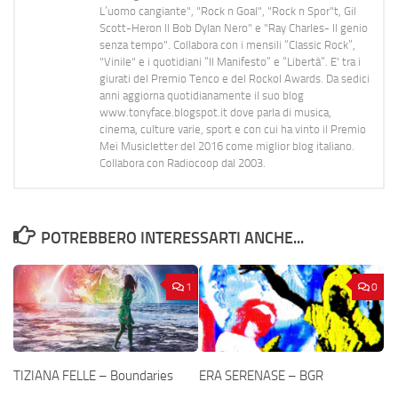
L’uomo cangiante", "Rock n Goal", "Rock n Spor"t, Gil
Scott-Heron Il Bob Dylan Nero" e "Ray Charles- Il genio
senza tempo". Collabora con i mensili “Classic Rock”,
"Vinile" e i quotidiani “Il Manifesto” e “Libertà”. E' tra i
giurati del Premio Tenco e del Rockol Awards. Da sedici
anni aggiorna quotidianamente il suo blog
www.tonyface.blogspot.it dove parla di musica,
cinema, culture varie, sport e con cui ha vinto il Premio
Mei Musicletter del 2016 come miglior blog italiano.
Collabora con Radiocoop dal 2003.
POTREBBERO INTERESSARTI ANCHE...
1
0
TIZIANA FELLE – Boundaries
ERA SERENASE – BGR