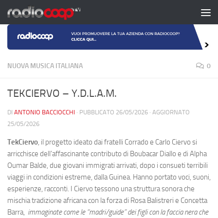
Salta al contenuto
NUOVA MUSICA ITALIANA
0
TEKCIERVO – Y.D.L.A.M.
DI
ANTONIO BACCIOCCHI
· PUBBLICATO
26/05/2026
· AGGIORNATO
25/05/2026
TekCiervo
, il progetto ideato dai fratelli Corrado e Carlo Ciervo si
arricchisce dell’affascinante contributo di Boubacar Diallo e di Alpha
Oumar Balde, due giovani immigrati arrivati, dopo i consueti terribili
viaggi in condizioni estreme, dalla Guinea. Hanno portato voci, suoni,
esperienze, racconti. I Ciervo tessono una struttura sonora che
mischia tradizione africana con la forza di Rosa Balistreri e Concetta
Barra,
immaginate come le “madri/guide” dei figli con la faccia nera che