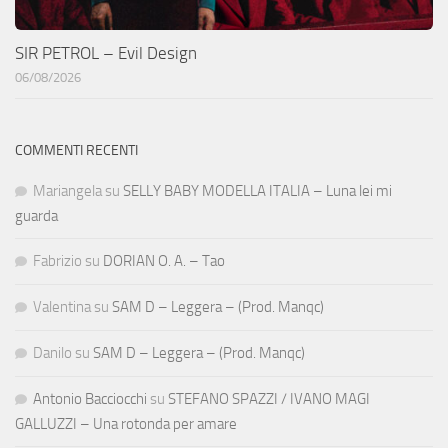
SIR PETROL – Evil Design
06/08/2026
COMMENTI RECENTI
Mariangela
su
SELLY BABY MODELLA ITALIA – Luna lei mi
guarda
Fabrizio
su
DORIAN O. A. – Tao
Valentina
su
SAM D – Leggera – (Prod. Manqc)
Danilo
su
SAM D – Leggera – (Prod. Manqc)
Antonio Bacciocchi
su
STEFANO SPAZZI / IVANO MAGI
GALLUZZI – Una rotonda per amare