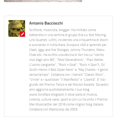
Antonio Bacciocchi
Scrittore, musicista, blogger. Ha militato come
batterista in una ventina di gruppi (tra cui Not Moving,
Link Quartet, Lilith), incidendo una cinquantina di dischi
e suonando in tutta Italia, Europa e USA e aprendo per
Clash, Iggy and the Stooges, Johnny Thunders, Manu
Chao etc. Ha scritto una decina di libri tra cui "Uscito
vivo dagli anni 80", "Mod Generations", "Paul Weller,
L’uomo cangiante", "Rock n Goal", "Rock n Spor"t, Gil
Scott-Heron Il Bob Dylan Nero" e "Ray Charles- Il genio
senza tempo". Collabora con i mensili “Classic Rock”,
"Vinile" e i quotidiani “Il Manifesto” e “Libertà”. E' tra i
giurati del Premio Tenco e del Rockol Awards. Da sedici
anni aggiorna quotidianamente il suo blog
www.tonyface.blogspot.it dove parla di musica,
cinema, culture varie, sport e con cui ha vinto il Premio
Mei Musicletter del 2016 come miglior blog italiano.
Collabora con Radiocoop dal 2003.