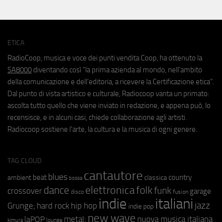
ETICA
RadioCoop, musica e voce dei punti vendita Coop, ha ottenuto la
SA8000
diventando così "la prima azienda al mondo, nell'ambito
della comunicazione e dell'editoria, a ricevere la Certificazione etica".
Dal punto di vista artistico e culturale, Radiocoop vanta un primato:
ascolta tutto quello che viene inviato in redazione, e appena può, lo
recensisce, e in alcuni casi, chiede collaborazione agli artisti.
Radiocoop sostiene l'arte, la cultura e la musica di ogni genere.
TAG CLOUD
cantautore
blues
beat
country
ambient
classica
bossa
elettronica
dance
folk
funk
crossover
garage
fusion
disco
indie
italiani
jazz
hip hop
Grunge;
hard rock
indie pop
new wave
metal;
nuova musica italiana
laPOP
lounge
kimura