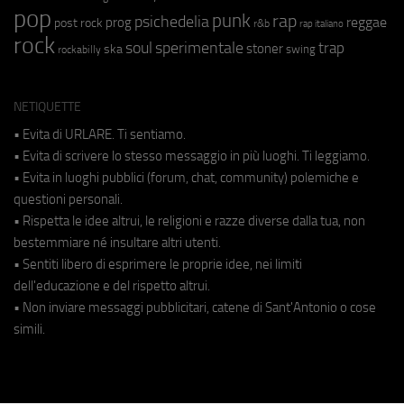
pop
punk
rap
psichedelia
reggae
prog
post rock
r&b
rap italiano
rock
soul
sperimentale
trap
stoner
ska
swing
rockabilly
NETIQUETTE
• Evita di URLARE. Ti sentiamo.
• Evita di scrivere lo stesso messaggio in più luoghi. Ti leggiamo.
• Evita in luoghi pubblici (forum, chat, community) polemiche e
questioni personali.
• Rispetta le idee altrui, le religioni e razze diverse dalla tua, non
bestemmiare né insultare altri utenti.
• Sentiti libero di esprimere le proprie idee, nei limiti
dell'educazione e del rispetto altrui.
• Non inviare messaggi pubblicitari, catene di Sant'Antonio o cose
simili.