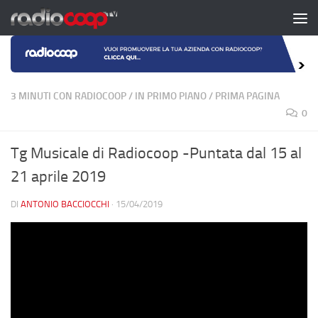
Salta al contenuto
3 MINUTI CON RADIOCOOP
/
IN PRIMO PIANO
/
PRIMA PAGINA
0
Tg Musicale di Radiocoop -Puntata dal 15 al
21 aprile 2019
DI
ANTONIO BACCIOCCHI
·
15/04/2019