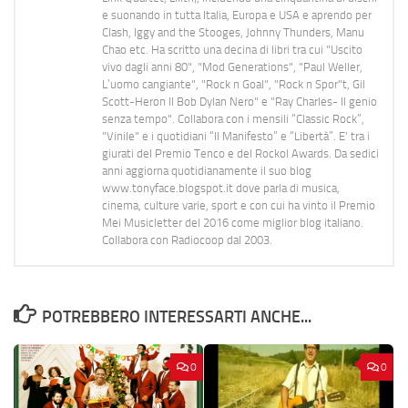
e suonando in tutta Italia, Europa e USA e aprendo per
Clash, Iggy and the Stooges, Johnny Thunders, Manu
Chao etc. Ha scritto una decina di libri tra cui "Uscito
vivo dagli anni 80", "Mod Generations", "Paul Weller,
L’uomo cangiante", "Rock n Goal", "Rock n Spor"t, Gil
Scott-Heron Il Bob Dylan Nero" e "Ray Charles- Il genio
senza tempo". Collabora con i mensili “Classic Rock”,
"Vinile" e i quotidiani “Il Manifesto” e “Libertà”. E' tra i
giurati del Premio Tenco e del Rockol Awards. Da sedici
anni aggiorna quotidianamente il suo blog
www.tonyface.blogspot.it dove parla di musica,
cinema, culture varie, sport e con cui ha vinto il Premio
Mei Musicletter del 2016 come miglior blog italiano.
Collabora con Radiocoop dal 2003.
POTREBBERO INTERESSARTI ANCHE...
0
0