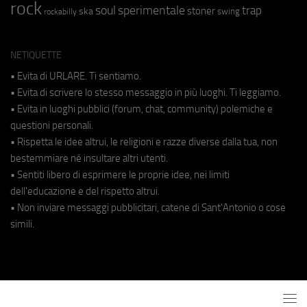
rock
soul
sperimentale
trap
stoner
ska
swing
rockabilly
NETIQUETTE
• Evita di URLARE. Ti sentiamo.
• Evita di scrivere lo stesso messaggio in più luoghi. Ti leggiamo.
• Evita in luoghi pubblici (forum, chat, community) polemiche e
questioni personali.
• Rispetta le idee altrui, le religioni e razze diverse dalla tua, non
bestemmiare né insultare altri utenti.
• Sentiti libero di esprimere le proprie idee, nei limiti
dell'educazione e del rispetto altrui.
• Non inviare messaggi pubblicitari, catene di Sant'Antonio o cose
simili.