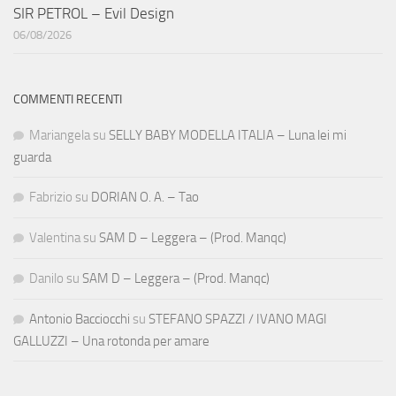
SIR PETROL – Evil Design
06/08/2026
COMMENTI RECENTI
Mariangela
su
SELLY BABY MODELLA ITALIA – Luna lei mi
guarda
Fabrizio
su
DORIAN O. A. – Tao
Valentina
su
SAM D – Leggera – (Prod. Manqc)
Danilo
su
SAM D – Leggera – (Prod. Manqc)
Antonio Bacciocchi
su
STEFANO SPAZZI / IVANO MAGI
GALLUZZI – Una rotonda per amare