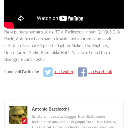
Nella puntata numero 60 del TG di Radiocoop i nostri Quì Quò Quà
Paolo, Antonio e Carlo hanno trovato tante sorprese musicali
nell’Uovo Pasquale: Pip Carter Lighter Maker, The Mighties,
Deproducers, Strike, Frederikke Bohr, Nularse e Lupo Chicco
Bedogni. Buone Feste!
Condividi l'articolo:
on Twitter
on Facebook
Antonio Bacciocchi
Scrittore, musicista, blogger. Ha militato come
batterista in una ventina di gruppi (tra cui Not Moving,
Link Quartet, Lilith), incidendo una cinquantina di dischi