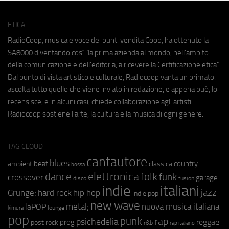
ETICA
RadioCoop, musica e voce dei punti vendita Coop, ha ottenuto la
SA8000
diventando così "la prima azienda al mondo, nell'ambito
della comunicazione e dell'editoria, a ricevere la Certificazione etica".
Dal punto di vista artistico e culturale, Radiocoop vanta un primato:
ascolta tutto quello che viene inviato in redazione, e appena può, lo
recensisce, e in alcuni casi, chiede collaborazione agli artisti.
Radiocoop sostiene l'arte, la cultura e la musica di ogni genere.
TAG CLOUD
cantautore
blues
beat
country
ambient
classica
bossa
elettronica
dance
folk
funk
crossover
garage
fusion
disco
indie
italiani
jazz
hip hop
Grunge;
hard rock
indie pop
new wave
metal;
nuova musica italiana
laPOP
lounge
kimura
pop
punk
rap
psichedelia
reggae
prog
post rock
r&b
rap italiano